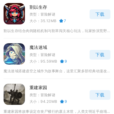
割以生存
下载
类型：冒险解谜
大小：35.12MB
7
割以生存结合肉鸽随机机制与割草闯关核心玩法，玩家扮演荒野...
魔法迷域
下载
类型：冒险解谜
大小：95.59MB
9
魔法迷域搭建虚空之城作为故事舞台，这里汇聚多部经典动漫改...
重建家园
下载
类型：冒险解谜
大小：94.20MB
9
重建家园将故事设定在丧尸横行的废土末世，人类文明近乎崩塌...