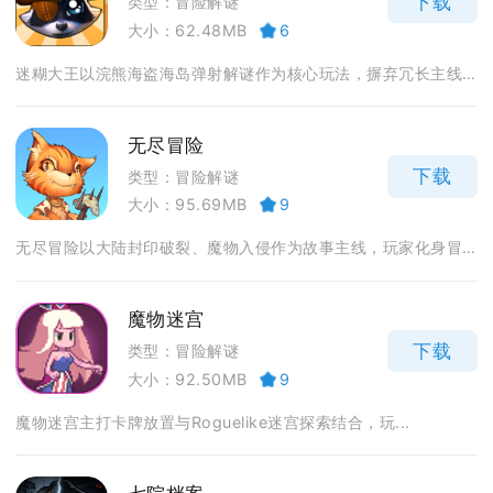
下载
类型：冒险解谜
大小：62.48MB
6
迷糊大王以浣熊海盗海岛弹射解谜作为核心玩法，摒弃冗长主线...
无尽冒险
下载
类型：冒险解谜
大小：95.69MB
9
无尽冒险以大陆封印破裂、魔物入侵作为故事主线，玩家化身冒...
魔物迷宫
下载
类型：冒险解谜
大小：92.50MB
9
魔物迷宫主打卡牌放置与Roguelike迷宫探索结合，玩...