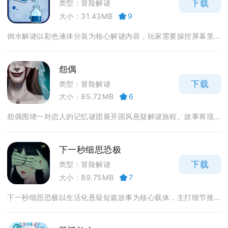
下载
类型：冒险解谜
大小：31.43MB
9
倒水解谜以彩色液体分装为核心解谜内容，玩家需要操控屏幕里...
怨偶
下载
类型：冒险解谜
大小：85.72MB
6
怨偶围绕一对恋人的记忆谜团展开国风悬疑解谜旅程。故事将现...
下一秒细思恐极
下载
类型：冒险解谜
大小：89.75MB
7
下一秒细思恐极以生活化悬疑短篇故事为核心载体，主打细节推...