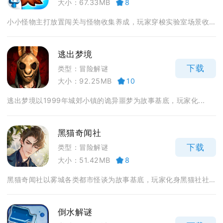
大小：67.33MB
8
小小怪物主打放置闯关与怪物收集养成，玩家穿梭实验室场景收...
逃出梦境
下载
类型：冒险解谜
大小：92.25MB
10
逃出梦境以1999年城郊小镇的诡异噩梦为故事基底，玩家化...
黑猫奇闻社
下载
类型：冒险解谜
大小：51.42MB
8
黑猫奇闻社以雾城各类都市怪谈为故事基底，玩家化身黑猫社社...
倒水解谜