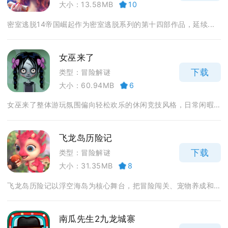
大小：13.58MB
10
密室逃脱14帝国崛起作为密室逃脱系列的第十四部作品，延续...
女巫来了
下载
类型：冒险解谜
大小：60.94MB
6
女巫来了整体游玩氛围偏向轻松欢乐的休闲竞技风格，日常闲暇...
飞龙岛历险记
下载
类型：冒险解谜
大小：31.35MB
8
飞龙岛历险记以浮空海岛为核心舞台，把冒险闯关、宠物养成和...
南瓜先生2九龙城寨