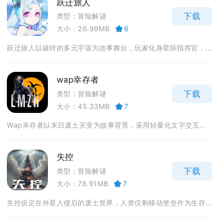
跃迁旅人
下载
类型：冒险解谜
大小：26.99MB
6
跃迁旅人以破碎的多元宇宙为故事舞台，玩家化身星际指挥官，...
wap幸存者
下载
类型：冒险解谜
大小：45.33MB
7
Wap幸存者以末日废土灾变为故事背景，采用轻量化文字交互...
失控
下载
类型：冒险解谜
大小：78.91MB
7
失控设定在外星入侵后的废土世界，人类仅剩移动堡垒作为生存...