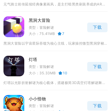
元气骑士前传延续经典像素画风，是主打暗黑类刷装养成的AR...
黑洞大冒险
下载
类型：冒险解谜
大小：75.41MB
7
黑洞大冒险以宇宙星际吞噬为核心主线，玩家操控微型黑洞穿梭...
灯塔
下载
类型：冒险解谜
大小：35.33MB
10
灯塔以光影折射解谜为核心载体，搭建极简3D高空灯塔解谜舞...
小小怪物
下载
类型：冒险解谜