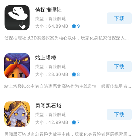
侦探推理社
下载
类型：冒险解谜
大小：64.89MB
9
侦探推理社以3D实景探案为核心载体，玩家化身私家侦探深入...
站上塔楼
下载
类型：冒险解谜
大小：28.30MB
8
站上塔楼以公主独自逃离恶龙高塔作为主线剧情，颠覆传统勇者...
勇闯黑石塔
下载
类型：冒险解谜
大小：42.99MB
7
勇闯黑石塔以奇幻冒险为故事主线，玩家化身冒险者逐层探索黑...