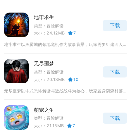
地牢求生
下载
类型：冒险解谜
大小：24.12MB
7
地牢求生以黑雾城的领地危机作为故事背景，玩家需要组建四人...
无尽噩梦
下载
类型：冒险解谜
大小：20.13MB
10
无尽噩梦以中式恐怖解谜与近战战斗为核心，玩家置身阴森村落...
萌宠之争
下载
类型：冒险解谜
大小：21.15MB
7