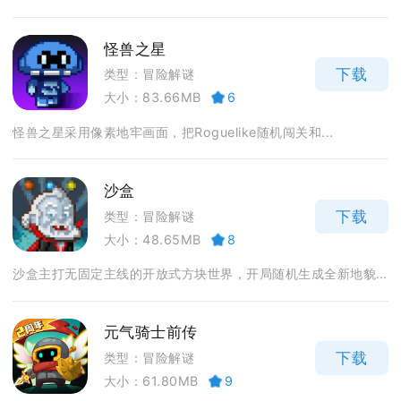
怪兽之星
下载
类型：冒险解谜
大小：83.66MB
6
怪兽之星采用像素地牢画面，把Roguelike随机闯关和...
沙盒
下载
类型：冒险解谜
大小：48.65MB
8
沙盒主打无固定主线的开放式方块世界，开局随机生成全新地貌...
元气骑士前传
下载
类型：冒险解谜
大小：61.80MB
9