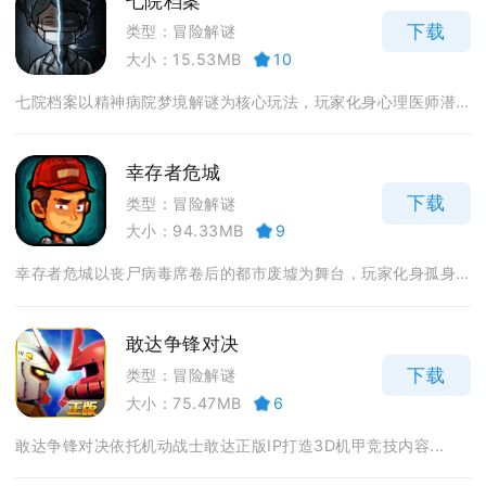
七院档案
下载
类型：冒险解谜
大小：15.53MB
10
七院档案以精神病院梦境解谜为核心玩法，玩家化身心理医师潜...
幸存者危城
下载
类型：冒险解谜
大小：94.33MB
9
幸存者危城以丧尸病毒席卷后的都市废墟为舞台，玩家化身孤身...
敢达争锋对决
下载
类型：冒险解谜
大小：75.47MB
6
敢达争锋对决依托机动战士敢达正版IP打造3D机甲竞技内容...