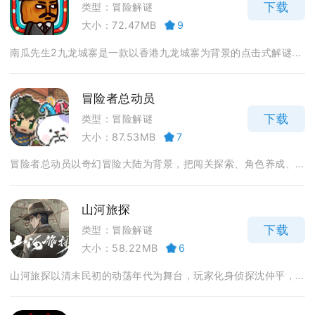
下载
类型：冒险解谜
大小：72.47MB
9
南瓜先生2九龙城寨是一款以香港九龙城寨为背景的点击式解谜...
冒险者总动员
下载
类型：冒险解谜
大小：87.53MB
7
冒险者总动员以奇幻冒险大陆为背景，把闯关探索、角色养成、...
山河旅探
下载
类型：冒险解谜
大小：58.22MB
6
山河旅探以清末民初的动荡年代为舞台，玩家化身侦探沈仲平，...