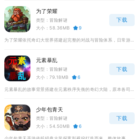
为了荣耀
下载
类型：冒险解谜
大小：58.36MB
9
为了荣耀依托奇幻大世界搭建起完整的对战与冒险体系，日常游...
元素暴乱
下载
类型：冒险解谜
大小：79.18MB
6
元素暴乱的故事背景搭建在元素秩序失衡的奇幻大陆，原本各司...
少年包青天
下载
类型：冒险解谜
大小：54.50MB
6
少年包青天手游依托经典古装探案影视IP打造而来，整体故事...