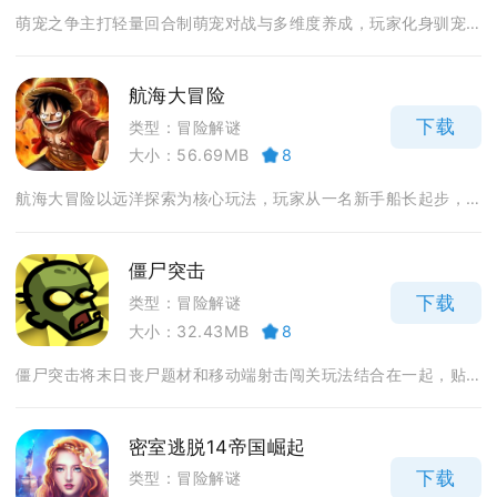
萌宠之争主打轻量回合制萌宠对战与多维度养成，玩家化身驯宠...
航海大冒险
下载
类型：冒险解谜
大小：56.69MB
8
航海大冒险以远洋探索为核心玩法，玩家从一名新手船长起步，...
僵尸突击
下载
类型：冒险解谜
大小：32.43MB
8
僵尸突击将末日丧尸题材和移动端射击闯关玩法结合在一起，贴...
密室逃脱14帝国崛起
下载
类型：冒险解谜