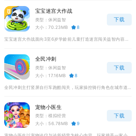
宝宝迷宫大作战
下载
类型：休闲益智
大小：70.23MB
8
宝宝迷宫大作战面向3至6岁学龄前儿童打造迷宫闯关益智内容...
全民冲刺
下载
类型：休闲益智
大小：17.16MB
8
全民冲刺主打竖屏自行车跑酷闯关，玩家操控骑行角色在城市道...
宠物小医生
下载
类型：模拟经营
大小：56.78MB
9
宠物小医生以宠物诊疗与诊所经营为核心内容，玩家接手一家小...