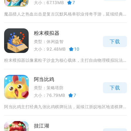
大小：67.13MB
7
魔晶猎人之热血出击是复古沉默风格单职业传奇手游，延续经典...
粉末模拟器
下载
类型：休闲益智
大小：92.48MB
10
粉末模拟器以像素粒子沙盒为核心载体，主打自由物理模拟玩法...
阿当比鸡
下载
类型：策略塔防
大小：76.79MB
7
阿当比鸡主打经典九张比鸡棋牌玩法，延续江浙皖地区地道棋牌...
挂江湖