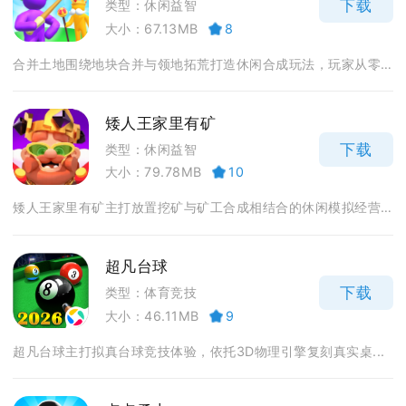
下载
类型：休闲益智
大小：67.13MB
8
合并土地围绕地块合并与领地拓荒打造休闲合成玩法，玩家从零...
矮人王家里有矿
下载
类型：休闲益智
大小：79.78MB
10
矮人王家里有矿主打放置挖矿与矿工合成相结合的休闲模拟经营...
超凡台球
下载
类型：体育竞技
大小：46.11MB
9
超凡台球主打拟真台球竞技体验，依托3D物理引擎复刻真实桌...