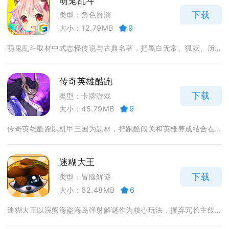
萌鬼乱斗
下载
类型：角色扮演
大小：12.79MB
9
萌鬼乱斗取材中式志怪传说与古典名著，把黑白无常、狐妖、历...
传奇英雄酷跑
下载
类型：卡牌游戏
大小：45.79MB
9
传奇英雄酷跑以机甲三国为题材，把跑酷闯关和英雄养成结合在...
迷糊大王
下载
类型：冒险解谜
大小：62.48MB
6
迷糊大王以浣熊海盗海岛弹射解谜作为核心玩法，摒弃冗长主线...