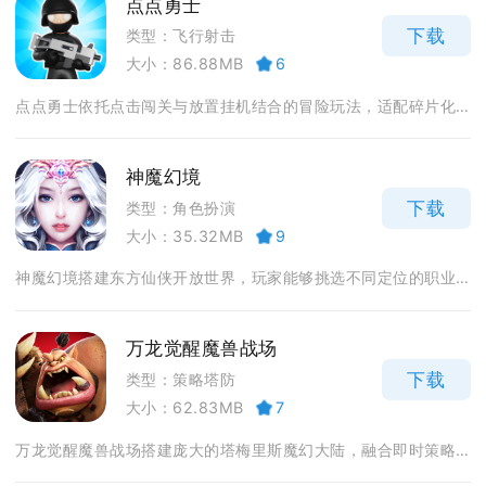
点点勇士
下载
类型：飞行射击
大小：86.88MB
6
点点勇士依托点击闯关与放置挂机结合的冒险玩法，适配碎片化...
神魔幻境
下载
类型：角色扮演
大小：35.32MB
9
神魔幻境搭建东方仙侠开放世界，玩家能够挑选不同定位的职业...
万龙觉醒魔兽战场
下载
类型：策略塔防
大小：62.83MB
7
万龙觉醒魔兽战场搭建庞大的塔梅里斯魔幻大陆，融合即时策略...