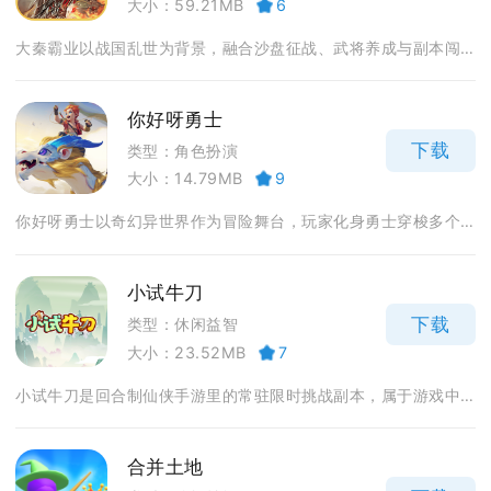
大小：59.21MB
6
大秦霸业以战国乱世为背景，融合沙盘征战、武将养成与副本闯...
你好呀勇士
下载
类型：角色扮演
大小：14.79MB
9
你好呀勇士以奇幻异世界作为冒险舞台，玩家化身勇士穿梭多个...
小试牛刀
下载
类型：休闲益智
大小：23.52MB
7
小试牛刀是回合制仙侠手游里的常驻限时挑战副本，属于游戏中...
合并土地