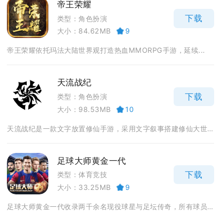
帝王荣耀
下载
类型：角色扮演
大小：84.62MB
9
帝王荣耀依托玛法大陆世界观打造热血MMORPG手游，延续...
天流战纪
下载
类型：角色扮演
大小：98.53MB
10
天流战纪是一款文字放置修仙手游，采用文字叙事搭建修仙大世...
足球大师黄金一代
下载
类型：体育竞技
大小：33.25MB
9
足球大师黄金一代收录两千余名现役球星与足坛传奇，所有球员...