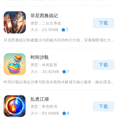
菲尼西雅战记
下载
类型：二次元养成
大小：25.16MB
7
菲尼西雅战记构建魔法与机械共存的奇幻大陆，深渊裂隙涌出大...
时间沙瓶
下载
类型：休闲益智
大小：35.92MB
7
时间沙瓶以海边沙滩与彩色水瓶倒水解谜为核心载体，融合漂流...
乱煮江湖
下载
类型：角色扮演
大小：65.94MB
8