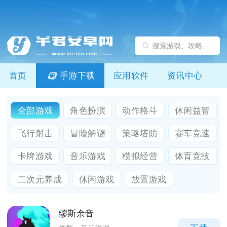
首页
手游下载
应用软件
资讯中心
全部游戏
角色扮演
动作格斗
休闲益智
飞行射击
冒险解谜
策略塔防
赛车竞速
卡牌游戏
音乐游戏
模拟经营
体育竞技
二次元养成
休闲游戏
放置游戏
缪斯余音