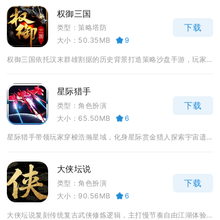
权御三国
下载
类型：策略塔防
大小：50.35MB
9
权御三国依托汉末群雄割据的历史背景打造策略沙盘手游，玩家...
星际猎手
下载
类型：角色扮演
大小：65.50MB
6
星际猎手带领玩家穿梭浩瀚星域，化身星际赏金猎人探索宇宙遗...
大侠坛说
下载
类型：角色扮演
大小：90.56MB
6
大侠坛说复刻传统复古武侠修炼逻辑，主打慢节奏自由江湖体验...