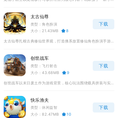
太古仙尊
下载
类型：角色扮演
大小：21.43MB
8
太古仙尊扎根古典修仙世界观，打造佛系放置修仙角色扮演手游...
创世战车
下载
类型：飞行射击
大小：43.68MB
9
创世战车以末日废土作为游戏背景，核心玩法围绕载具拼装与实...
快乐渔夫
下载
类型：休闲益智
大小：82.47MB
10