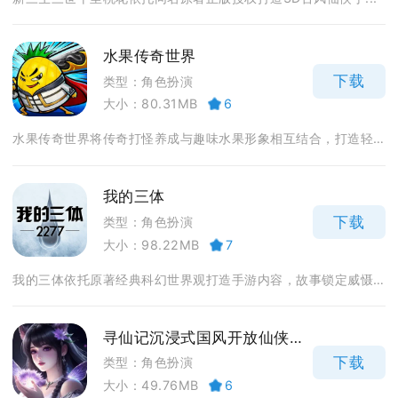
水果传奇世界
下载
类型：角色扮演
大小：80.31MB
6
水果传奇世界将传奇打怪养成与趣味水果形象相互结合，打造轻...
我的三体
下载
类型：角色扮演
大小：98.22MB
7
我的三体依托原著经典科幻世界观打造手游内容，故事锁定威慑...
寻仙记沉浸式国风开放仙侠大世界
下载
类型：角色扮演
大小：49.76MB
6