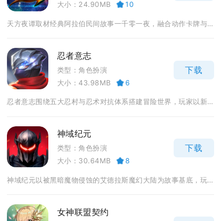
大小：24.90MB
10
天方夜谭取材经典阿拉伯民间故事一千零一夜，融合动作卡牌与...
忍者意志
下载
类型：角色扮演
大小：43.98MB
6
忍者意志围绕五大忍村与忍术对抗体系搭建冒险世界，玩家以新...
神域纪元
下载
类型：角色扮演
大小：30.64MB
8
神域纪元以被黑暗魔物侵蚀的艾德拉斯魔幻大陆为故事基底，玩...
女神联盟契约