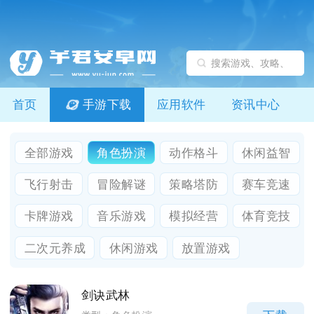
首页
手游下载
应用软件
资讯中心
全部游戏
角色扮演
动作格斗
休闲益智
飞行射击
冒险解谜
策略塔防
赛车竞速
卡牌游戏
音乐游戏
模拟经营
体育竞技
二次元养成
休闲游戏
放置游戏
剑诀武林