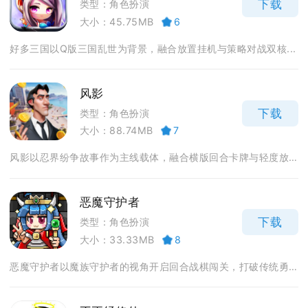
下载
类型：角色扮演
大小：45.75MB
6
好多三国以Q版三国乱世为背景，融合放置挂机与策略对战双核...
风影
下载
类型：角色扮演
大小：88.74MB
7
风影以忍界纷争故事作为主线载体，融合横版回合卡牌与轻度放...
恶魔守护者
下载
类型：角色扮演
大小：33.33MB
8
恶魔守护者以魔族守护者的视角开启回合战棋闯关，打破传统勇...