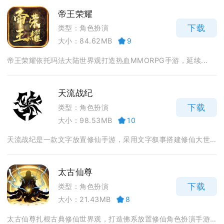
帝王荣耀
下载
类型：角色扮演
大小：84.62MB
9
帝王荣耀依托玛法大陆世界观打造热血MMORPG手游，延续...
天流战纪
下载
类型：角色扮演
大小：98.53MB
10
天流战纪是一款文字放置修仙手游，采用文字叙事搭建修仙大世...
太古仙尊
下载
类型：角色扮演
大小：21.43MB
8
太古仙尊扎根古典修仙世界观，打造佛系放置修仙角色扮演手游...