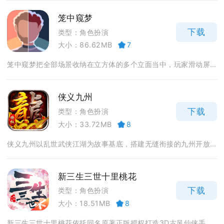
笼中窥梦
下载
类型：角色扮演
大小：86.62MB
7
笼中窥梦把全部场景收纳在立方体的多个立面当中，玩家滑动屏...
侠义九州
下载
类型：角色扮演
大小：33.72MB
8
侠义九州以乱世武侠江湖为故事基底，搭建无缝衔接的九州开放...
新三生三世十里桃花
下载
类型：角色扮演
大小：18.51MB
8
新三生三世十里桃花依托同名原著正版授权打造3D古风仙侠手...