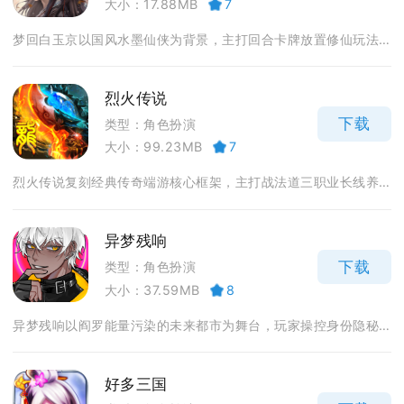
大小：17.88MB
7
梦回白玉京以国风水墨仙侠为背景，主打回合卡牌放置修仙玩法...
烈火传说
下载
类型：角色扮演
大小：99.23MB
7
烈火传说复刻经典传奇端游核心框架，主打战法道三职业长线养...
异梦残响
下载
类型：角色扮演
大小：37.59MB
8
异梦残响以阎罗能量污染的未来都市为舞台，玩家操控身份隐秘...
好多三国