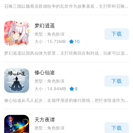
召唤三国以魏蜀吴群雄纷争的乱世作为故事基底，主打即时召唤...
梦幻逍遥
下载
类型：角色扮演
大小：15.73MB
10
梦幻逍遥以国风仙侠为背景，主打经典回合制对战，玩家可以选...
修心仙途
下载
类型：角色扮演
大小：14.94MB
9
修心仙途从凡人起步，走循序渐进的修行路线，把打坐悟道作为...
天方夜谭
下载
类型：角色扮演