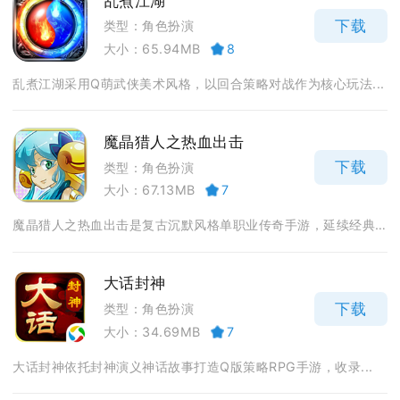
乱煮江湖
下载
类型：角色扮演
大小：65.94MB
8
乱煮江湖采用Q萌武侠美术风格，以回合策略对战作为核心玩法...
魔晶猎人之热血出击
下载
类型：角色扮演
大小：67.13MB
7
魔晶猎人之热血出击是复古沉默风格单职业传奇手游，延续经典...
大话封神
下载
类型：角色扮演
大小：34.69MB
7
大话封神依托封神演义神话故事打造Q版策略RPG手游，收录...