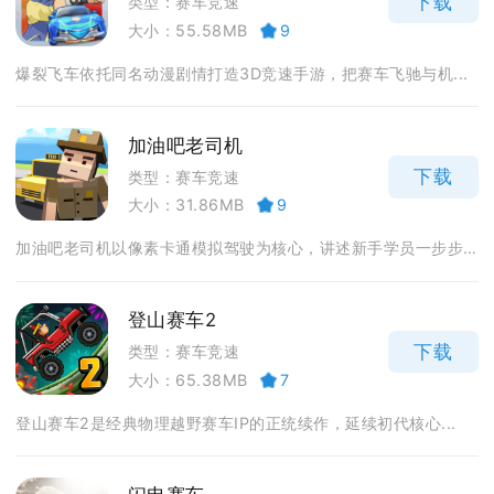
下载
类型：赛车竞速
大小：55.58MB
9
爆裂飞车依托同名动漫剧情打造3D竞速手游，把赛车飞驰与机...
加油吧老司机
下载
类型：赛车竞速
大小：31.86MB
9
加油吧老司机以像素卡通模拟驾驶为核心，讲述新手学员一步步...
登山赛车2
下载
类型：赛车竞速
大小：65.38MB
7
登山赛车2是经典物理越野赛车IP的正统续作，延续初代核心...