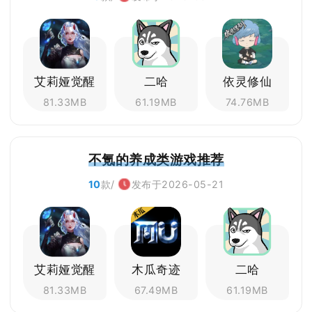
艾莉娅觉醒
二哈
依灵修仙
81.33MB
61.19MB
74.76MB
不氪的养成类游戏推荐
10
款/
发布于2026-05-21
艾莉娅觉醒
木瓜奇迹
二哈
81.33MB
67.49MB
61.19MB