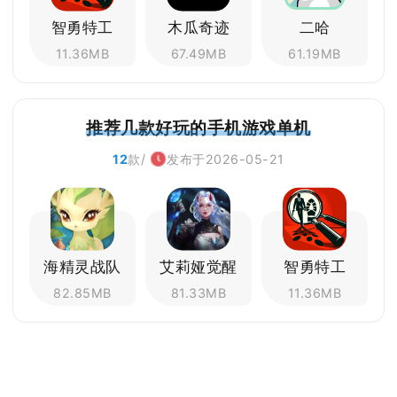
智勇特工
木瓜奇迹
二哈
11.36MB
67.49MB
61.19MB
推荐几款好玩的手机游戏单机
12
款/
发布于2026-05-21
海精灵战队
艾莉娅觉醒
智勇特工
82.85MB
81.33MB
11.36MB