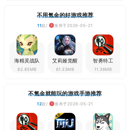
不用氪金的好游戏推荐
11
款/
发布于2026-05-21
海精灵战队
艾莉娅觉醒
智勇特工
82.85MB
81.33MB
11.36MB
不氪金就能玩的游戏手游推荐
12
款/
发布于2026-05-21