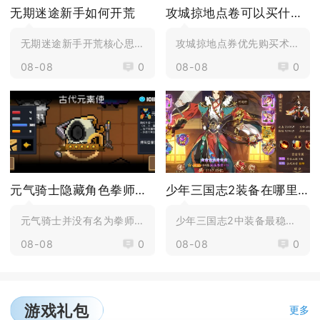
无期迷途新手如何开荒
攻城掠地点卷可以买什么好
无期迷途新手开荒核心思路优先免费强势角色组建通用混...
攻城掠地点券优先购买术士工坊、牢房、核心套装图纸，...
08-08
0
08-08
0
元气骑士隐藏角色拳师怎么解锁
少年三国志2装备在哪里买
元气骑士并没有名为拳师的隐藏角色，网上流传的拳师解...
少年三国志2中装备最稳定的购买地点是神装商店，军团...
08-08
0
08-08
0
游戏礼包
更多