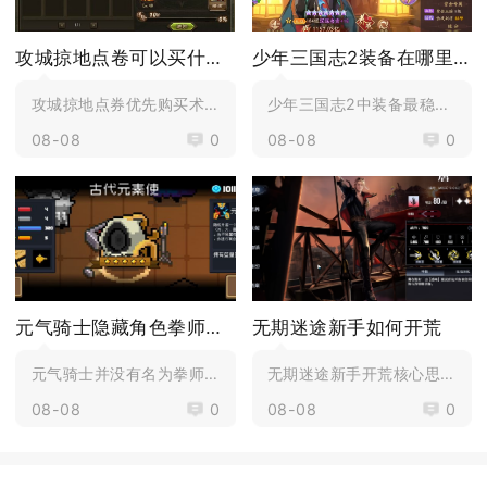
攻城掠地点卷可以买什么好
少年三国志2装备在哪里买
攻城掠地点券优先购买术士工坊、牢房、核心套装图纸，...
少年三国志2中装备最稳定的购买地点是神装商店，军团...
08-08
0
08-08
0
元气骑士隐藏角色拳师怎么解锁
无期迷途新手如何开荒
元气骑士并没有名为拳师的隐藏角色，网上流传的拳师解...
无期迷途新手开荒核心思路优先免费强势角色组建通用混...
08-08
0
08-08
0