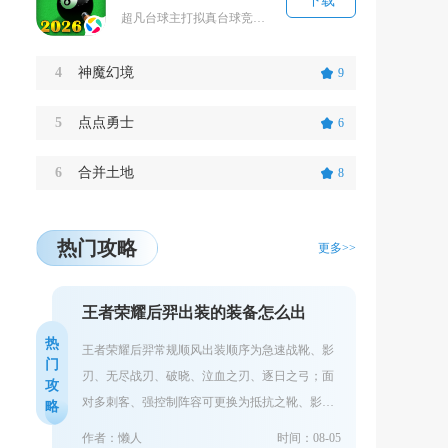
下载
超凡台球主打拟真台球竞技体验，依托3D物理引擎复刻真实桌球运动规律，覆盖经典黑八、九球主流...
4
神魔幻境
9
5
点点勇士
6
6
合并土地
8
热门攻略
更多>>
王者荣耀后羿出装的装备怎么出
热
王者荣耀后羿常规顺风出装顺序为急速战靴、影
门
刃、无尽战刃、破晓、泣血之刃、逐日之弓；面
攻
对多刺客、强控制阵容可更换为抵抗之靴、影
略
刃、无尽战刃、破晓、不祥征兆、魔女斗篷，敌
作者：懒人
时间：08-05