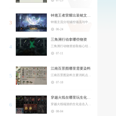
07-23
钟馗王者荣耀出装铭文怎么搭配
3
钟馗主流分坦辅控场流与中单爆发流两套成型出装铭文，坦辅铭文10宿命、10调和、10虚空，出...
06-24
三角洲行动拿哪些物资
4
三角洲行动物资拾取核心结论为：作战刚需物资优先保障续航生存，收益类物资按照单格价值排序拾取...
07-11
江南百景图哪里需要染料
5
江南百景图染料主要消耗点位分为女娲画院献祭、宅邸家具升级、特色商铺建造、探险任务交付、桃花...
07-18
穿越火线在哪里玩生化追击
6
穿越火线端游的生化追击入口位于休闲模式分类下的生化大厅内，打开游戏主大厅后，找到顶部匹配对...
08-04