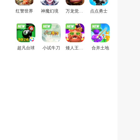
红警世界
神魔幻境
万龙觉醒魔兽战场
点点勇士
超凡台球
小试牛刀
矮人王家里有矿
合并土地