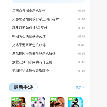
方前...
江南百景图伞怎么制作
08-05
火影忍者如何获得秽土四代碎片
08-04
乱斗西游如何抽3星英雄
08-05
鸣潮怎么快速获得蓝球
08-04
光遇手游竖琴怎么获得
08-05
摩尔庄园手游养牛场怎么解锁
08-05
放置江湖门派内功有什么用
08-06
无期迷途诡镜余音选哪个
08-04
最新手游
更多>>