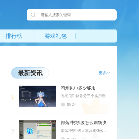
排行榜
游戏礼包
最新资讯
更多>>
鸣潮贝币多少够用
1
鸣潮贝币储备分三个实用档位，开荒过渡期常备300万贝币即可平稳过渡成型期，成型固定配队玩家...
06-24
部落冲突9级怎么刷钱快
2
部落冲突9级大本营刷钱效率最高的方式是卡在1300‑1600金杯区间，采用胖哥布林流派搜寻...