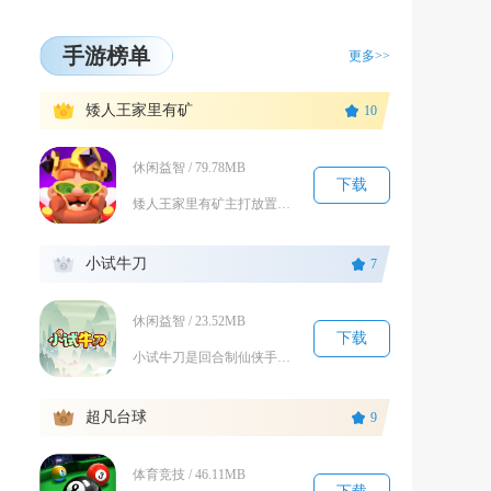
手游榜单
更多>>
1
矮人王家里有矿
10
休闲益智 / 79.78MB
下载
矮人王家里有矿主打放置挖矿与矿工合成相结合的休闲模拟经营玩法，玩家以矮人王的身份接管整片地...
2
小试牛刀
7
休闲益智 / 23.52MB
下载
小试牛刀是回合制仙侠手游里的常驻限时挑战副本，属于游戏中后期解锁的跨服竞技玩法，玩家等级达...
3
超凡台球
9
体育竞技 / 46.11MB