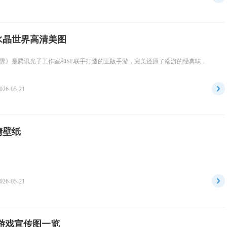
水晶世界高清美图
界》是腾讯光子工作室和SE联手打造的正版手游，完美还原了端游的经典味...
026-05-21
清壁纸
026-05-21
游戏宣传图一览