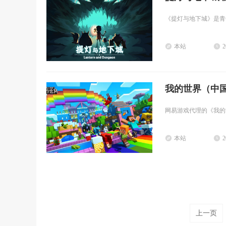
《提灯与地下城》是青瓷发
本站
2
我的世界（中
网易游戏代理的《我的世
本站
2
上一页