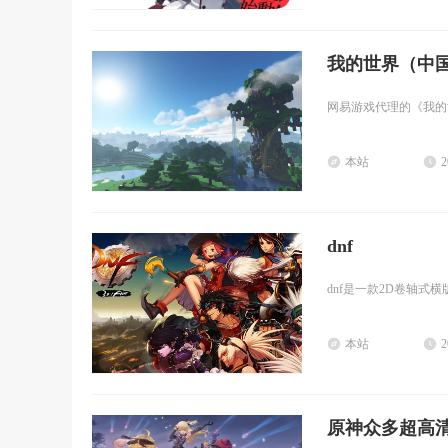
我的世界（中
网易游戏代理的《我的世
本站
2
dnf
dnf是一款2D卷轴式
本站
2
原神众多超高