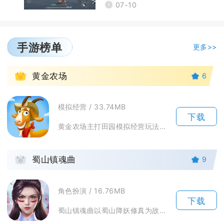
07-10
手游榜单
更多>>
1
黄金农场
6
模拟经营 / 33.74MB
下载
黄金农场主打田园模拟经营玩法，兼顾种地养殖、订单经营与闯关玩法，适配碎片化游玩。手机端操作...
2
蜀山镇魂曲
9
角色扮演 / 16.76MB
下载
蜀山镇魂曲以蜀山降妖修真为故事主线，玩家扮演初入仙途的修士，在各类秘境副本里收服妖物、打磨...