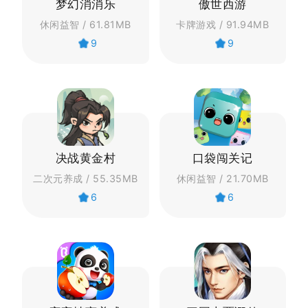
梦幻消消乐
傲世西游
休闲益智 / 61.81MB
卡牌游戏 / 91.94MB
9
9
决战黄金村
口袋闯关记
二次元养成 / 55.35MB
休闲益智 / 21.70MB
6
6