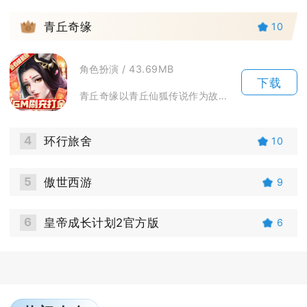
3
青丘奇缘
10
角色扮演 / 43.69MB
下载
青丘奇缘以青丘仙狐传说作为故事基底，打造3D国风仙侠开放世界。玩家将踏入三界仙境，跟随主线...
4
环行旅舍
10
5
傲世西游
9
6
皇帝成长计划2官方版
6