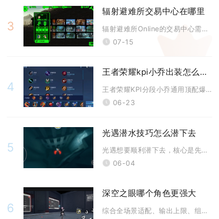
辐射避难所交易中心在哪里
3
辐射避难所Online的交易中心需要将主控室提升至13级后，在避难所内
07-15
王者荣耀kpi小乔出装怎么搭配
4
王者荣耀KPI分段小乔通用顶配爆发出装为秘法之靴、回响之杖、博学者之怒
06-23
光遇潜水技巧怎么潜下去
5
光遇想要顺利潜下去，核心是先进入深水区域，长按屏幕向下滑动操控方向，同
06-04
深空之眼哪个角色更强大
6
综合全场景适配、输出上限、组队泛用性三大维度，深空之眼综合强度天花板分