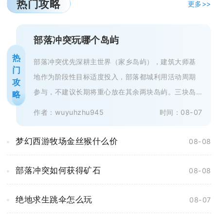
热门攻略
更多>>
部落冲突玩哪个岛屿
热
部落冲突优先深耕主世界（家乡岛屿），建筑大师基
门
地作为阶段性目标适度投入，部落都城利用活动周期
攻
参与，不建议长期将重心放在其余两块岛屿。三块岛
略
屿资源体系互相独立，成长收益、游...
作者：wuyuhzhu945
时间：08-07
梦幻西游牧场金丝猴什么价
08-08
部落冲突如何获得矿石
08-08
绝地求生跳伞怎么玩
08-07