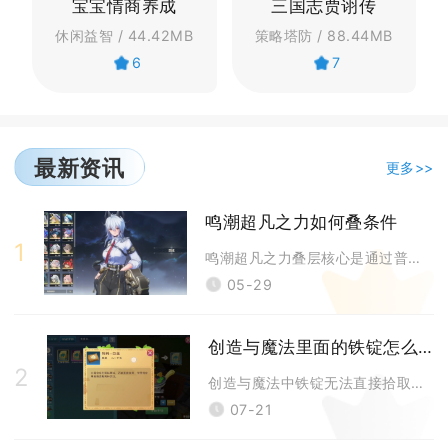
宝宝情商养成
三国志贾诩传
休闲益智 / 44.42MB
策略塔防 / 88.44MB
6
7
最新资讯
更多>>
鸣潮超凡之力如何叠条件
1
鸣潮超凡之力叠层核心是通过普攻、技能、协同攻击及声骸效果持续命中目标，
05-29
创造与魔法里面的铁锭怎么弄
2
创造与魔法中铁锭无法直接拾取，完整获取流程为采集铁矿石、制作熔炉、投放
07-21