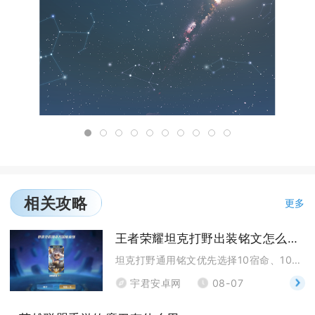
相关攻略
更多
王者荣耀坦克打野出装铭文怎么搭配
坦克打野通用铭文优先选择10宿命、10调和、10虚
宇君安卓网
08-07