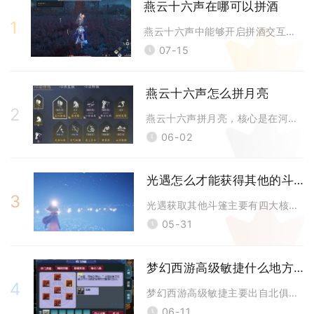
燕云十六声在哪可以拼酒
1
燕云十六声中能够开启拼酒交互的地点分为三类，分别是神仙渡酒摊奇遇点位、
07-15
燕云十六声怎么拼月亮
2
燕云十六声拼月亮，核心是在河西侠迹“玉露为乡”任务中，通过三次视角借位
06-02
光遇怎么才能获得其他的斗篷
3
光遇获取其他斗篷主要有四大核心途径：常驻先祖兑换、季节与复刻先祖兑换、
05-31
梦幻西游高级敏捷什么地方出
4
梦幻西游高级敏捷主要出自北俱芦洲的高级藏宝图，同时可通过吸附石、玩家交
06-11