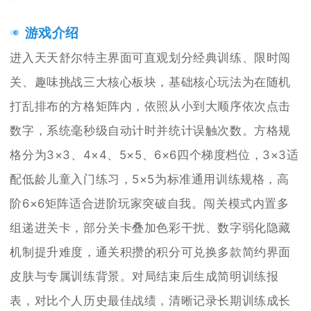
游戏介绍
进入天天舒尔特主界面可直观划分经典训练、限时闯
关、趣味挑战三大核心板块，基础核心玩法为在随机
打乱排布的方格矩阵内，依照从小到大顺序依次点击
数字，系统毫秒级自动计时并统计误触次数。方格规
格分为3×3、4×4、5×5、6×6四个梯度档位，3×3适
配低龄儿童入门练习，5×5为标准通用训练规格，高
阶6×6矩阵适合进阶玩家突破自我。闯关模式内置多
组递进关卡，部分关卡叠加色彩干扰、数字弱化隐藏
机制提升难度，通关积攒的积分可兑换多款简约界面
皮肤与专属训练背景。对局结束后生成简明训练报
表，对比个人历史最佳战绩，清晰记录长期训练成长