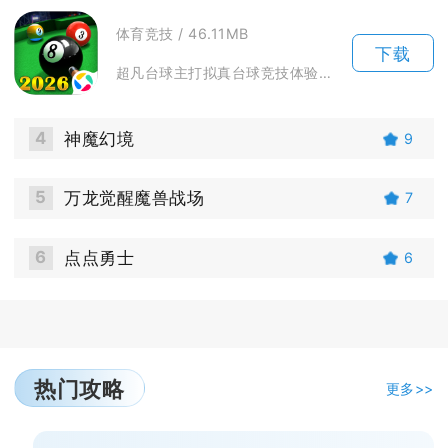
体育竞技 / 46.11MB
下载
超凡台球主打拟真台球竞技体验，依托3D物理引擎复刻真实桌球运动规律，覆盖经典黑八、九球主流...
4
神魔幻境
9
5
万龙觉醒魔兽战场
7
6
点点勇士
6
热门攻略
更多>>