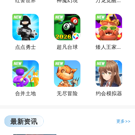
红警世界
神魔幻境
万龙觉醒魔兽战场
点点勇士
超凡台球
矮人王家里有矿
合并土地
无尽冒险
约会模拟器
最新资讯
更多>>