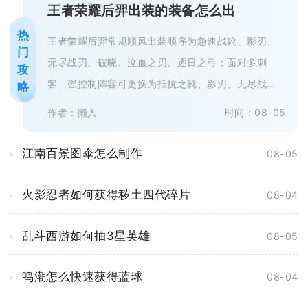
王者荣耀后羿出装的装备怎么出
热
王者荣耀后羿常规顺风出装顺序为急速战靴、影刃、
门
无尽战刃、破晓、泣血之刃、逐日之弓；面对多刺
攻
客、强控制阵容可更换为抵抗之靴、影刃、无尽战
略
刃、破晓、不祥征兆、魔女斗篷，敌方前...
作者：懒人
时间：08-05
江南百景图伞怎么制作
08-05
火影忍者如何获得秽土四代碎片
08-04
乱斗西游如何抽3星英雄
08-05
鸣潮怎么快速获得蓝球
08-04