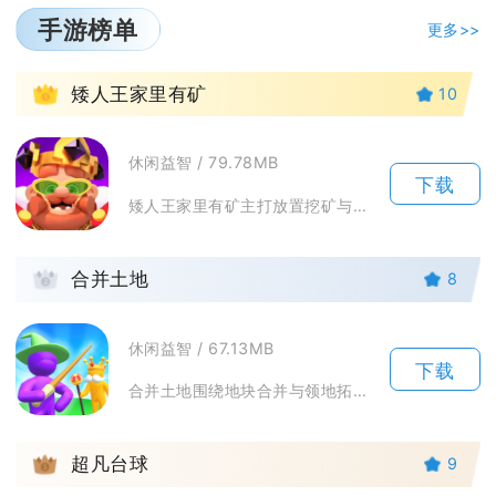
手游榜单
更多>>
1
矮人王家里有矿
10
休闲益智 / 79.78MB
下载
矮人王家里有矿主打放置挖矿与矿工合成相结合的休闲模拟经营玩法，玩家以矮人王的身份接管整片地...
2
合并土地
8
休闲益智 / 67.13MB
下载
合并土地围绕地块合并与领地拓荒打造休闲合成玩法，玩家从零星地块起步，通过拖拽融合同类土地与...
3
超凡台球
9