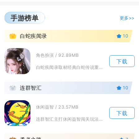
手游榜单
更多>>
1
白蛇疾闻录
10
角色扮演 / 92.89MB
下载
白蛇疾闻录取材经典白蛇传说重构东方人妖世界，玩家化身天命猎妖师穿梭江南水乡、金山秘境，探寻...
2
连群智汇
10
休闲益智 / 23.57MB
下载
连群智汇主打休闲益智闯关玩法，属于轻量联网手游。游戏核心目标十分清晰，玩家需要达成单关指定...