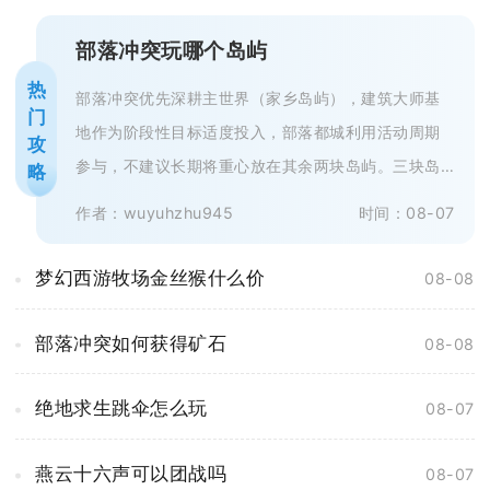
部落冲突玩哪个岛屿
热
部落冲突优先深耕主世界（家乡岛屿），建筑大师基
门
地作为阶段性目标适度投入，部落都城利用活动周期
攻
参与，不建议长期将重心放在其余两块岛屿。三块岛
略
屿资源体系互相独立，成长收益、游...
作者：wuyuhzhu945
时间：08-07
梦幻西游牧场金丝猴什么价
08-08
部落冲突如何获得矿石
08-08
绝地求生跳伞怎么玩
08-07
燕云十六声可以团战吗
08-07