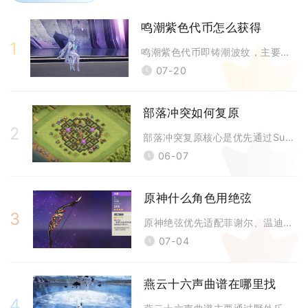
鸣潮紫色代币怎么获得
1
鸣潮紫色代币即铸潮波纹，主要获取渠道分为星声直接兑换、珊瑚商店定期兑换
07-20
部落冲突如何复原
2
部落冲突复原核心是优先通过SupercellID直接恢复账号进度，未绑
06-07
原神什么角色用绝弦
3
原神绝弦优先适配菲谢尔、温迪，次选达达利亚、提纳里、九条裟罗、辅助流甘
07-04
燕云十六声曲谱在哪里找
4