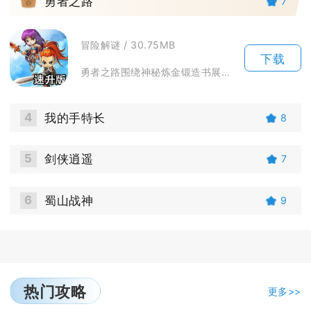
3
勇者之路
7
冒险解谜 / 30.75MB
下载
勇者之路围绕神秘炼金锻造书展开冒险故事，玩家偶然获得这件装备融合道具，开启跨区域闯关冒险，...
4
我的手特长
8
5
剑侠逍遥
7
6
蜀山战神
9
热门攻略
更多>>