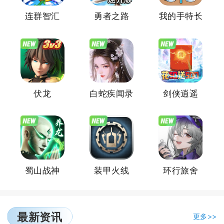
连群智汇
勇者之路
我的手特长
伏龙
白蛇疾闻录
剑侠逍遥
蜀山战神
装甲火线
环行旅舍
最新资讯
更多>>