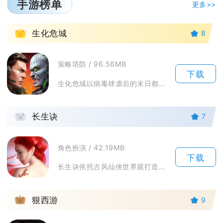
手游榜单
更多>>
1
生化危城
8
策略塔防 / 96.56MB
下载
生化危城以病毒肆虐后的末日都市作为故事舞台，人类社会崩塌，丧尸与变异生物占据城市各处，幸存...
2
长生诀
7
角色扮演 / 42.19MB
下载
长生诀依托古风仙侠世界观打造开放3D修仙世界，围绕上古秘宝引发的纷争展开完整主线剧情。游戏...
3
狠西游
9