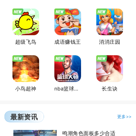
超级飞鸟
成语赚钱王
消消庄园
小鸟超神
nba篮球大师
长生诀
最新资讯
更多>>
鸣潮角色面板多少合适