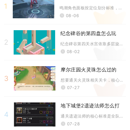
1
鸣潮角色面板按定位划分标准，主C及格面板攻击1900至2100、暴击6
08-06
纪念碑谷的第四盘怎么玩
2
纪念碑谷第四关水宫依靠多层旋转机关、视觉错位通路与橙色按钮联动推进，按
08-02
摩尔庄园火灵珠怎么过的
3
想要通关火灵珠相关关卡，核心流程为先完成黑森林毛毛怪部落的前置交互领取
07-27
地下城堡2遗迹法师怎么打
4
通关遗迹法师的核心标准是全队堆叠500点以上全抗性，搭配祭祀+烈枪+双
07-28