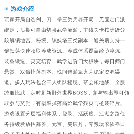
游戏介绍
玩家开局自选剑、刀、拳三类兵器开局，无固定门派
绑定，后期可自由切换武学流派，主线关卡按等级分
段解锁地宫、秘境、镇妖塔三类副本，通关后支持一
键扫荡快速收取养成资源。养成体系覆盖经脉淬炼、
装备锻造、灵宠培育、武学进阶四大板块，每日师门
悬赏、双倍掉落副本、晚间帮派篝火为稳定资源渠
道。多人玩法包含三人组队秘境、帮会领地战、全服
跨服比武，定时刷新野外世界BOSS，参与输出即可领
取参与奖励，有概率掉落高阶武学残页与橙装碎片。
游戏设置分层福利体系，登录、活跃度、江湖之路任
务持续发放招募券、元宝、突破丹，零氪玩家依靠日