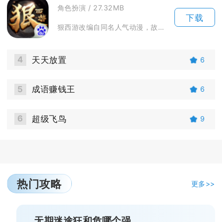
角色扮演 / 27.32MB
下载
狠西游改编自同名人气动漫，故事打破传统西游框架，孙悟空穿越现代附身少年付贺，开启现代都市降...
4
天天放置
6
5
成语赚钱王
6
6
超级飞鸟
9
热门攻略
更多>>
无期迷途狂和危哪个强