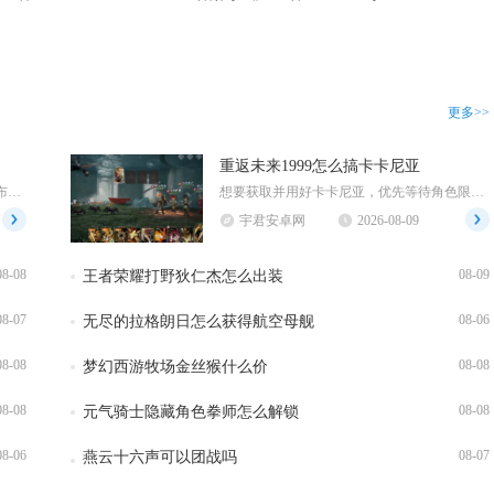
更多>>
重返未来1999怎么搞卡卡尼亚
江南百景图探险地图内无法直接采集布，布匹需要返回应天府主城建造织布坊，消耗棉花加工生产，不...
想要获取并用好卡卡尼亚，优先等待角色限定轮换卡池抽取，0塑即可完整解锁全部核心机制，资源有...
宇君安卓网
2026-08-09
08-08
08-09
王者荣耀打野狄仁杰怎么出装
08-07
08-06
无尽的拉格朗日怎么获得航空母舰
08-08
08-08
梦幻西游牧场金丝猴什么价
08-08
08-08
元气骑士隐藏角色拳师怎么解锁
08-06
08-07
燕云十六声可以团战吗