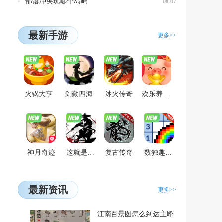
部落冲突玩哪个岛屿
08-07
最新手游
更多>>
火锅大亨
剑勤四海
冰火传奇
欢乐养猪场
神月奇迹
这就是江湖
复古传奇
数独趣味闯关
最新资讯
更多>>
江南百景图怎么到达主峰