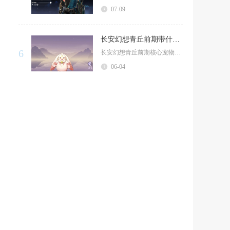
07-09
长安幻想青丘前期带什么宠物
6
长安幻想青丘前期核心宠物为木狐狸、昆仑、木麒麟与水熊，优先培养木狐狸打造成千速封印辅助，搭...
06-04