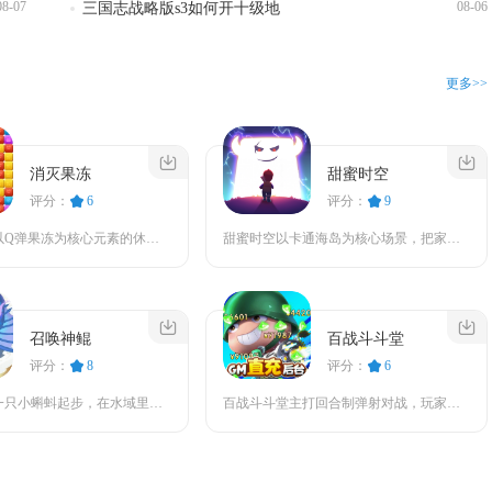
08-07
08-06
三国志战略版s3如何开十级地
更多>>
消灭果冻
甜蜜时空
评分：
6
评分：
9
消灭果冻是以Q弹果冻为核心元素的休闲三消闯关手游，依靠单指滑动交换相邻果冻位置，凑齐三个及...
甜蜜时空以卡通海岛为核心场景，把家园建造、闯关寻宝、角色收集结合到一起，整体节奏偏休闲，适...
召唤神鲲
百战斗斗堂
评分：
8
评分：
6
召唤神鲲从一只小蝌蚪起步，在水域里一边躲避比自己大的生物，一边吞噬小生物慢慢进化，最终长成...
百战斗斗堂主打回合制弹射对战，玩家通过调整攻击角度、控制力度，结合战场风力计算弹道，来命中...