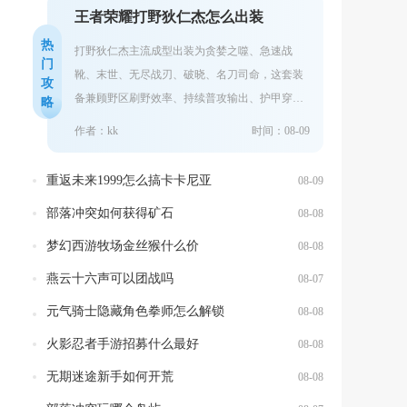
王者荣耀打野狄仁杰怎么出装
热
打野狄仁杰主流成型出装为贪婪之噬、急速战
门
靴、末世、无尽战刃、破晓、名刀司命，这套装
攻
备兼顾野区刷野效率、持续普攻输出、护甲穿透
略
与团战容错，适配绝大多数排位对局，敌方阵容
作者：kk
时间：08-09
存在...
重返未来1999怎么搞卡卡尼亚
08-09
部落冲突如何获得矿石
08-08
梦幻西游牧场金丝猴什么价
08-08
燕云十六声可以团战吗
08-07
元气骑士隐藏角色拳师怎么解锁
08-08
火影忍者手游招募什么最好
08-08
无期迷途新手如何开荒
08-08