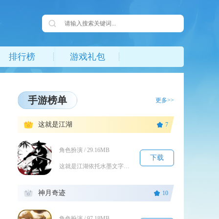
排行榜
游戏礼包
手游榜单
更多>>
1
这就是江湖
7
角色扮演 / 29.16MB
下载
这就是江湖依托水墨文字叙事搭建开放式武侠放置世界，摒弃固定职业束缚，玩家从无名少侠起步，可...
2
神月奇迹
10
角色扮演 / 97.18MB