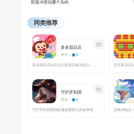
部落冲突玩哪个岛屿
同类推荐
多多甜品店
评分：
8
多多甜品店以街边小型甜品铺为起点，将甜品烘焙与店铺经营融为一体，主打轻松竖屏单手操作，适配...
守护罗刹国
评分：
6
守护罗刹国围绕妖魔侵袭国土的故事展开，融合塔防布阵、角色养成与离线放置三类核心玩法，玩家以...