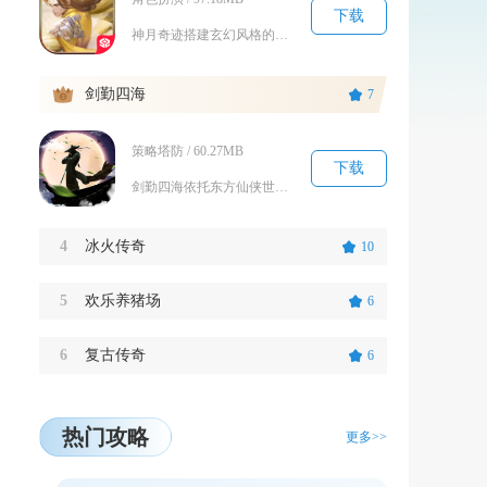
下载
神月奇迹搭建玄幻风格的神月大陆，是一款移动端MMO冒险游戏。玩家可以挑选四大职业开启冒险，...
3
剑勤四海
7
策略塔防 / 60.27MB
下载
剑勤四海依托东方仙侠世界观搭建广阔修仙世界，主打轻量化挂机修仙玩法，适配碎片化手机游玩场景...
4
冰火传奇
10
5
欢乐养猪场
6
6
复古传奇
6
热门攻略
更多>>