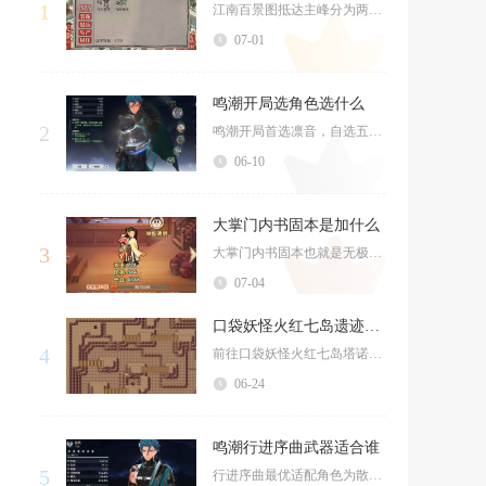
1
江南百景图抵达主峰分为两条独立探险线路，分别是限时百草生探险乘船登顶主峰，以及徽州黄山云海...
07-01
鸣潮开局选角色选什么
2
鸣潮开局首选凛音，自选五星必拿维里奈，输出位优先卡卡罗或椿，这套组合能兼顾开荒效率、生存能...
06-10
大掌门内书固本是加什么
3
大掌门内书固本也就是无极功固本诀，核心加成是弟子防御属性，高阶孤本还会额外提升血量上限，是...
07-04
口袋妖怪火红七岛遗迹怎么走
4
前往口袋妖怪火红七岛塔诺比遗迹需要先解锁七岛航线，从枯叶市码头搭乘海海鸥轮渡抵达七之岛城镇...
06-24
鸣潮行进序曲武器适合谁
5
行进序曲最优适配角色为散华，其次可作为秧秧、气动漂泊者的过渡充能迅刀，纯站场主输出迅刀角色...