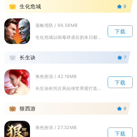
1
生化危城
8
策略塔防 / 96.56MB
下载
生化危城以病毒肆虐后的末日都市作为故事舞台，人类社会崩塌，丧尸与变异生物占据城市各处，幸存...
2
长生诀
7
角色扮演 / 42.19MB
下载
长生诀依托古风仙侠世界观打造开放3D修仙世界，围绕上古秘宝引发的纷争展开完整主线剧情。游戏...
3
狠西游
9
角色扮演 / 27.32MB
下载