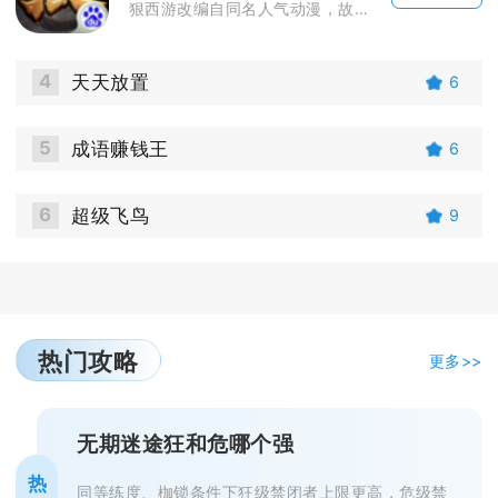
狠西游改编自同名人气动漫，故事打破传统西游框架，孙悟空穿越现代附身少年付贺，开启现代都市降...
4
天天放置
6
5
成语赚钱王
6
6
超级飞鸟
9
热门攻略
更多>>
无期迷途狂和危哪个强
热
同等练度、枷锁条件下狂级禁闭者上限更高，危级禁