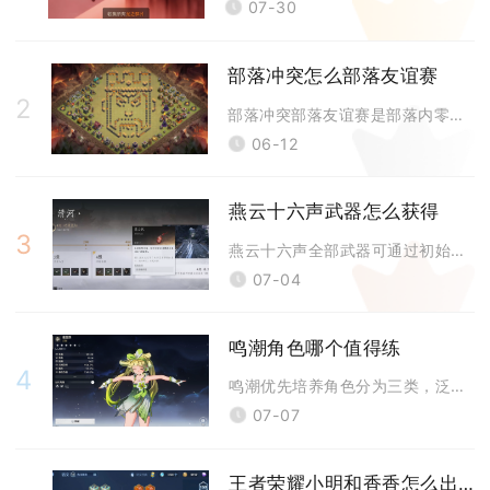
07-30
部落冲突怎么部落友谊赛
2
部落冲突部落友谊赛是部落内零损耗切磋玩法，由防守方发起，成员可免费进攻
06-12
燕云十六声武器怎么获得
3
燕云十六声全部武器可通过初始赠送、主线支线任务、镇守与侠境副本、奇遇偷
07-04
鸣潮角色哪个值得练
4
鸣潮优先培养角色分为三类，泛用五星主C选绯雪、爱弥斯，通用辅助必练维里
07-07
王者荣耀小明和香香怎么出装