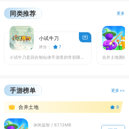
同类推荐
更多
小试牛刀
评分：
7
小试牛刀是回合制仙侠手游里的常驻限时挑战副本，属于...
手游榜单
更多>>
1
合并土地
8
休闲益智 / 67.13MB