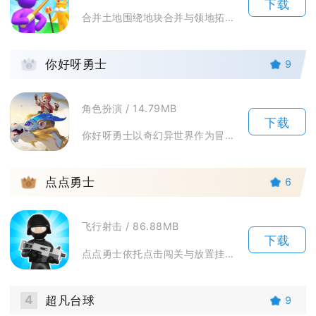
下载
合并土地围绕地块合并与领地拓荒打造休闲合成玩法，玩家从零星地块起步，通过拖拽融合同类土地与...
2
你好呀勇士
9
角色扮演 / 14.79MB
下载
你好呀勇士以奇幻异世界作为冒险舞台，玩家化身勇士穿梭多个风格迥异的场景，挑战各类魔物与首领...
3
点点勇士
6
飞行射击 / 86.88MB
下载
点点勇士依托点击闯关与放置挂机结合的冒险玩法，适配碎片化的游玩节奏，面向休闲玩家与策略卡牌...
4
超凡台球
9