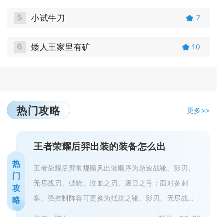
5
小试牛刀
7
6
矮人王家里有矿
10
热门攻略
更多>>
王者荣耀后羿出装的装备怎么出
热
王者荣耀后羿常规顺风出装顺序为急速战靴、影刃、
门
无尽战刃、破晓、泣血之刃、逐日之弓；面对多刺
攻
客、强控制阵容可更换为抵抗之靴、影刃、无尽战
略
刃、破晓、不祥征兆、魔女斗篷，敌方前...