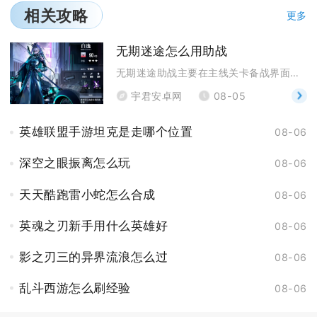
相关攻略
更多
无期迷途怎么用助战
无期迷途助战主要在主线关卡备战界面借用好友与秘盟成
宇君安卓网
08-05
英雄联盟手游坦克是走哪个位置
08-06
深空之眼振离怎么玩
08-06
天天酷跑雷小蛇怎么合成
08-06
英魂之刃新手用什么英雄好
08-06
影之刃三的异界流浪怎么过
08-06
乱斗西游怎么刷经验
08-06