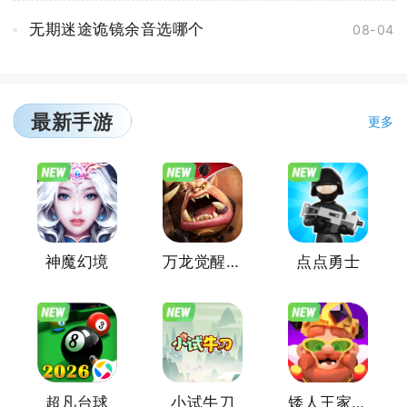
无期迷途诡镜余音选哪个
08-04
最新手游
更多
神魔幻境
万龙觉醒魔兽战场
点点勇士
超凡台球
小试牛刀
矮人王家里有矿