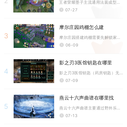
2
王者荣耀墨子主流通用法装成型顺序为冷静之靴、圣杯、回响之杖、博学者之怒
07-27
摩尔庄园鸡棚怎么建
3
摩尔庄园搭建鸡棚需要先解锁家禽小屋建筑功能，再筹备对应材料完成建造并布
06-09
影之刃3医馆钥匙在哪里
4
影之刃3医馆钥匙（药房钥匙）无法直接在医馆遗址内拾取，完整获取渠道为完
07-09
燕云十六声曲谱在哪里找
5
燕云十六声曲谱主要通过野外乐师交互、鬼市商铺购买、奇遇万事知任务、地图
07-13