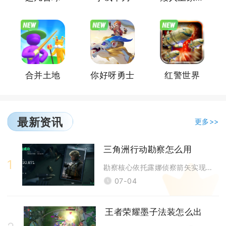
合并土地
你好呀勇士
红警世界
最新资讯
更多>>
三角洲行动勘察怎么用
1
勘察核心依托露娜侦察箭矢实现大范围区域敌情标记，熟练把控射击高度、反弹
07-04
王者荣耀墨子法装怎么出