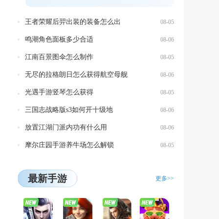
获...
王者荣耀后羿出装的装备怎么出
08-05
鸣潮角色面板多少合适
08-06
江南百景图伞怎么制作
08-05
无尽的拉格朗日怎么获得航空母舰
08-06
光遇手游竖琴怎么获得
08-05
三国志战略版s3如何开十级地
08-06
放置江湖门派内功有什么用
08-06
摩尔庄园手游养牛场怎么解锁
08-05
最新手游
更多>>