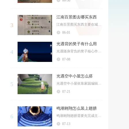
06-30
江南百景图去哪买东西
3
江南百景图买东西主要在城内杂货摊、探险地图商店、越州商行、严大人兑换及友情商店，不同场所对...
06-01
光遇背的凳子有什么用
4
光遇随身背负的凳子核心作用分为四大类，分别是无障碍社交沟通、跑图收集物资辅助、危险场景应急...
07-08
光遇空中小屋怎么搭
5
光遇空中小屋依靠家园编辑模式下的预览卡浮空、无限放置道具搭建，整套流程分为地基浮空框架搭建...
07-21
鸣潮翱翔怎么装上翅膀
6
鸣潮翱翔翅膀需要先完成主线任务解锁翱翔模块，再在终端的探索工具栏将翱翔翼配置到快捷轮盘，完...
07-13