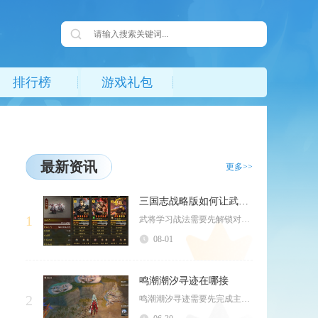
排行榜
游戏礼包
最新资讯
更多>>
三国志战略版如何让武将学习战法
1
武将学习战法需要先解锁对应战法槽、获取并演练传承战法，再在武将界面完成佩戴，整套流程分为解...
08-01
鸣潮潮汐寻迹在哪接
2
鸣潮潮汐寻迹需要先完成主线潮汐任务第二章第三幕与今州天穹山逸话任务忆昔之尺，前往拉古纳先驱...