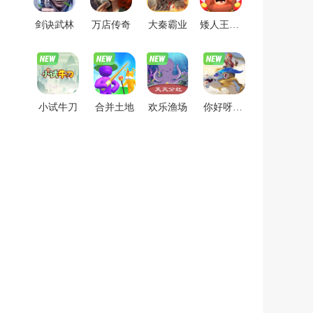
剑诀武林
万店传奇
大秦霸业
矮人王家里有矿
小试牛刀
合并土地
欢乐渔场
你好呀勇士