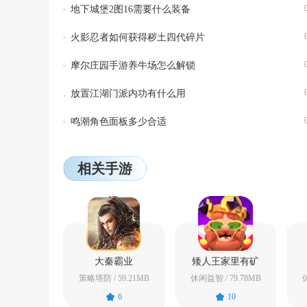
地下城堡2图16需要什么装备
火影忍者如何获得秽土四代碎片
摩尔庄园手游养牛场怎么解锁
放置江湖门派内功有什么用
鸣潮角色面板多少合适
相关手游
大秦霸业
矮人王家里有矿
策略塔防 / 59.21MB
休闲益智 / 79.78MB
休
6
10