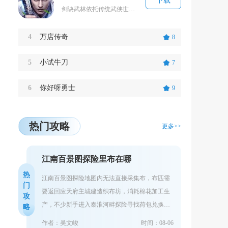
下载
剑诀武林依托传统武侠世界观构建江湖舞台，玩家扮演初入江湖的侠客，研习各式剑诀武学，闯荡九州...
4
万店传奇
8
5
小试牛刀
7
6
你好呀勇士
9
热门攻略
更多>>
江南百景图探险里布在哪
热
江南百景图探险地图内无法直接采集布，布匹需
门
要返回应天府主城建造织布坊，消耗棉花加工生
攻
产，不少新手进入秦淮河畔探险寻找荷包兑换道
略
具时，会反复搜寻地图各个采集点，最终一无所
作者：吴文峻
时间：08-06