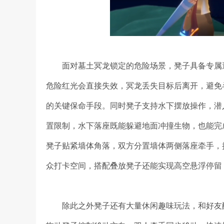
面对墓土冥龙锁定的危险场景，凳子具备专属
危险红光会直接失效，冥龙丢失目标后离开，避免
的关键保命手段。同时凳子支持水下摆放操作，潜
置限制，水下落座既能躲避地面冲撞生物，也能完
凳子贴紧墙体角落，双方分置墙体两侧落座牵手，
众打卡空间，搭配叠放凳子还能实现高空悬浮停留
除此之外凳子还有大量休闲趣味玩法，和好友