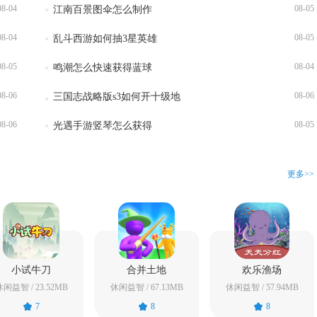
08-04
08-05
江南百景图伞怎么制作
08-04
08-05
乱斗西游如何抽3星英雄
08-05
08-04
鸣潮怎么快速获得蓝球
08-06
08-06
三国志战略版s3如何开十级地
08-06
08-05
光遇手游竖琴怎么获得
更多>>
小试牛刀
合并土地
欢乐渔场
闲益智 / 23.52MB
休闲益智 / 67.13MB
休闲益智 / 57.94MB
7
8
8