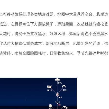
当可移动阶梯处理各类地形难题。地图中大量悬浮高台、悬崖边
抵达，在目标点位下方摆放凳子，踩踏凳面二次起跳就能轻松登
大花时，将凳子放置在黑水、浅滩区域，落座后角色不会被黑水
守花时大幅降低重烧成本；部分地形断层、风墙阻隔的近道，借
越障碍，缩短全图跑图耗时，日常收集烛火、季节先祖碎片时都