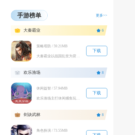
手游榜单
更多>>
1
大秦霸业
6
策略塔防 / 59.21MB
下载
大秦霸业以战国乱世为背景，融合沙盘征战、武将养成与副本闯关等多元内容，玩家化身一方君主经营...
2
欢乐渔场
8
休闲益智 / 57.94MB
下载
欢乐渔场主打休闲捕鱼玩法，融合关卡闯关、炮台养成、鱼种收集等多元内容，打造轻松的海底休闲体...
3
剑诀武林
8
角色扮演 / 73.55MB