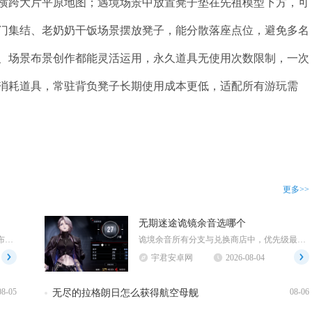
横跨大片平原地图；遇境场景中放置凳子垫在先祖模型下方，可
门集结、老奶奶干饭场景摆放凳子，能分散落座点位，避免多名
、场景布景创作都能灵活运用，永久道具无使用次数限制，一次
消耗道具，常驻背负凳子长期使用成本更低，适配所有游玩需
更多>>
无期迷途诡镜余音选哪个
江南百景图探险地图内无法直接采集布，布匹需要返回应天府主城建造织布坊，消耗棉花加工生产，不...
诡境余音所有分支与兑换商店中，优先级最高的选择为狂级烙印先行者，其次是当期限定活动狂烙印，...
宇君安卓网
2026-08-04
08-05
08-06
无尽的拉格朗日怎么获得航空母舰