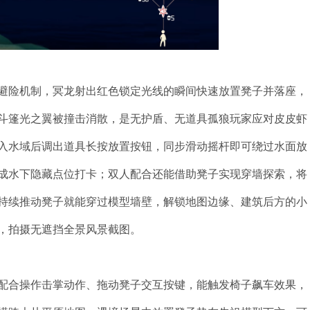
避险机制，冥龙射出红色锁定光线的瞬间快速放置凳子并落座，
斗篷光之翼被撞击消散，是无护盾、无道具孤狼玩家应对皮皮虾
入水域后调出道具长按放置按钮，同步滑动摇杆即可绕过水面放
成水下隐藏点位打卡；双人配合还能借助凳子实现穿墙探索，将
持续推动凳子就能穿过模型墙壁，解锁地图边缘、建筑后方的小
，拍摄无遮挡全景风景截图。
配合操作击掌动作、拖动凳子交互按键，能触发椅子飙车效果，