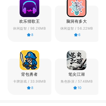
欢乐猜歌王
脑洞有多大
休闲益智 / 98.26MB
休闲益智 / 56.22MB
8
6
背包勇者
笔尖江湖
卡牌游戏 / 33.98MB
角色扮演 / 57.48MB
8
10