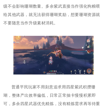
级不会影响珊瑚数量。多余紫武直接当作强化狗粮喂
给其他武器，就无法获得珊瑚奖励，想要珊瑚资源就
不要随意当作升级素材消耗。
普通平民玩家不用刻意追求用四星紫武积攒珊
瑚，整体产出效率偏低，日常正常抽卡慢慢积累即
可，多余四星武器优先精炼，没有精炼需求再等待重