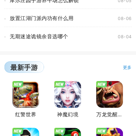
摩尔庄园手游养牛场怎么解锁
08-05
放置江湖门派内功有什么用
08-06
无期迷途诡镜余音选哪个
08-04
最新手游
更多
红警世界
神魔幻境
万龙觉醒魔兽战场