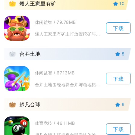
1
矮人王家里有矿
10
休闲益智 / 79.78MB
下载
矮人王家里有矿主打放置挖矿与矿工合成相结合的休闲模拟经营玩法，玩家以矮人王的身份接管整片地...
2
合并土地
8
休闲益智 / 67.13MB
下载
合并土地围绕地块合并与领地拓荒打造休闲合成玩法，玩家从零星地块起步，通过拖拽融合同类土地与...
3
超凡台球
9
体育竞技 / 46.11MB
下载
超凡台球主打拟真台球竞技体验，依托3D物理引擎复刻真实桌球运动规律，覆盖经典黑八、九球主流...