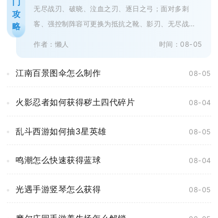
门
无尽战刃、破晓、泣血之刃、逐日之弓；面对多刺
攻
客、强控制阵容可更换为抵抗之靴、影刃、无尽战
略
刃、破晓、不祥征兆、魔女斗篷，敌方前...
作者：懒人
时间：08-05
江南百景图伞怎么制作
08-05
火影忍者如何获得秽土四代碎片
08-04
乱斗西游如何抽3星英雄
08-05
鸣潮怎么快速获得蓝球
08-04
光遇手游竖琴怎么获得
08-05