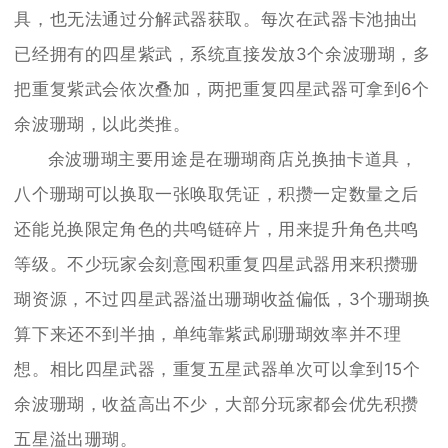
具，也无法通过分解武器获取。每次在武器卡池抽出
已经拥有的四星紫武，系统直接发放3个余波珊瑚，多
把重复紫武会依次叠加，两把重复四星武器可拿到6个
余波珊瑚，以此类推。
余波珊瑚主要用途是在珊瑚商店兑换抽卡道具，
八个珊瑚可以换取一张唤取凭证，积攒一定数量之后
还能兑换限定角色的共鸣链碎片，用来提升角色共鸣
等级。不少玩家会刻意囤积重复四星武器用来积攒珊
瑚资源，不过四星武器溢出珊瑚收益偏低，3个珊瑚换
算下来还不到半抽，单纯靠紫武刷珊瑚效率并不理
想。相比四星武器，重复五星武器单次可以拿到15个
余波珊瑚，收益高出不少，大部分玩家都会优先积攒
五星溢出珊瑚。