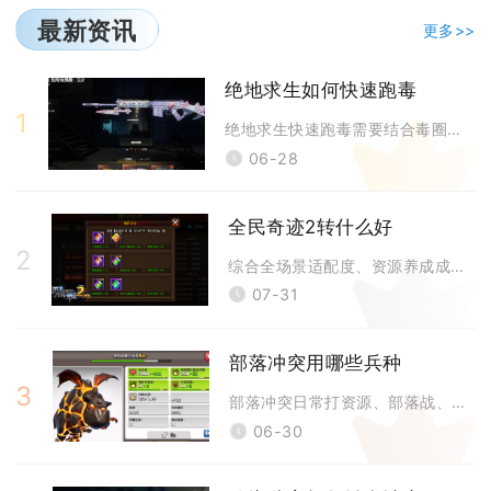
最新资讯
更多>>
绝地求生如何快速跑毒
1
绝地求生快速跑毒需要结合毒圈预判、载具机动、路线规划、道具增益与地形身
06-28
全民奇迹2转什么好
2
综合全场景适配度、资源养成成本与泛用性表现，全民奇迹2二转优先推荐平民
07-31
部落冲突用哪些兵种
3
部落冲突日常打资源、部落战、联赛冲杯主流实用兵种分为基础地面兵、空军核
06-30