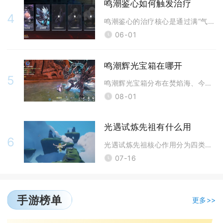
鸣潮鉴心如何触发治疗
4
鸣潮鉴心的治疗核心是通过满“气”长按普攻生成护盾，护盾存续期间每6秒为
06-01
鸣潮辉光宝箱在哪开
5
鸣潮辉光宝箱分布在焚焰海、今州城屏庭山、稷廷遗址、黯原止境荒丘、怨鸟泽
08-01
光遇试炼先祖有什么用
6
光遇试炼先祖核心作用分为四类，分别解锁四大试炼入场权限、产出预言季限定
07-16
手游榜单
更多>>