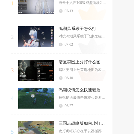
1
燕云十六声100级成型阶段2.8至3.2鹅为通用及格标准，这个数值适配绝大多数日常副本、组...
07-13
鸣潮风系猴子怎么打
2
对抗鸣潮风系猴子飞廉之猩，核心通关思路是避开风属性输出、优先清理召唤小怪打断回血节奏，依靠...
07-02
暗区突围上分打什么图
3
暗区突围上分首选地图为农场，其次是山谷，进阶可选择前线要塞，这三张图兼顾积分效率、撤离稳定...
06-10
鸣潮棱镜怎么快速破盾
4
棱镜护盾最快击破核心是避开同源属性输出、持续高频攻击叠加破韧值，搭配变奏爆发与控制打断可大...
06-27
三国志战略版如何攻打虎帐
5
攻打虎帐核心在于以器械部队为核心、主力部队掩护，先清理周边守军再压秒攻坚，成功后使其进入2...