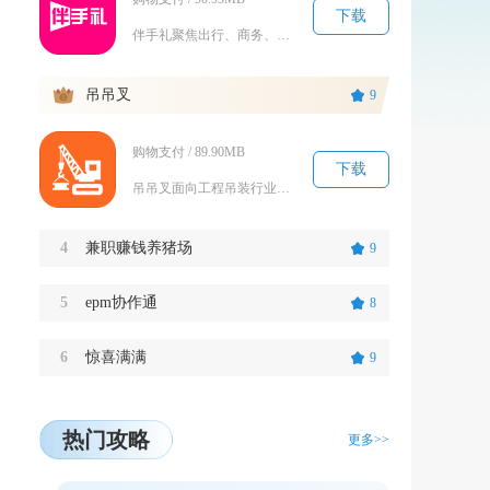
下载
伴手礼聚焦出行、商务、节庆三大送礼场景，整合全国各省市地标特产、文创礼盒、小众好物，打通产...
3
吊吊叉
9
购物支付 / 89.90MB
下载
吊吊叉面向工程吊装行业搭建车辆租赁供需渠道，区分用工方与工程车辆司机两类使用身份，打通吊车...
4
兼职赚钱养猪场
9
5
epm协作通
8
6
惊喜满满
9
热门攻略
更多>>