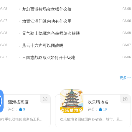
08-08
08-08
梦幻西游牧场金丝猴什么价
08-07
08-06
放置江湖门派内功有什么用
08-08
08-08
元气骑士隐藏角色拳师怎么解锁
08-06
08-07
燕云十六声可以团战吗
08-07
08-06
三国志战略版s3如何开十级地
更多>>
测海拔高度
欢乐猜地名
评分：
9
评分：
10
测海拔高度主打手机双模传感测高工具，适配登山、自驾、野外勘测、高原出行等多种场景，不用额外...
欢乐猜地名围绕国内各省市、城市、景点、特色地标打造趣味猜谜玩法，把休闲娱乐、地理知识学习和...