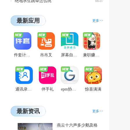
绝地求生跳伞怎么玩
08-07
最新应用
更多>>
件套计算器
吊吊叉
屏幕自动点击
兼职赚钱养猪场
通讯录导入导出
伴手礼
epm协作通
惊喜满满
最新资讯
更多>>
燕云十六声多少鹅及格