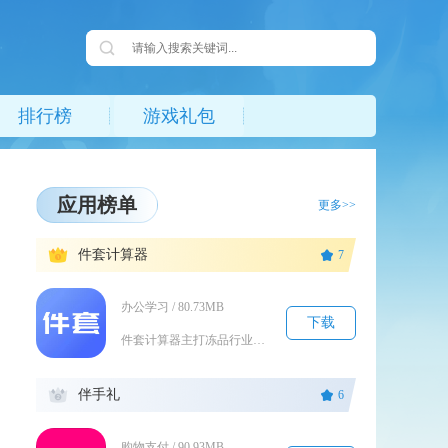
排行榜
游戏礼包
应用榜单
更多>>
1
件套计算器
7
办公学习 / 80.73MB
下载
件套计算器主打冻品行业成套货品均价核算，是面向批发商户、门店经营者的专业计算工具APP，核...
2
伴手礼
6
购物支付 / 90.93MB