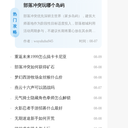
部落冲突玩哪个岛屿
热
部落冲突优先深耕主世界（家乡岛屿），建筑大
门
师基地作为阶段性目标适度投入，部落都城利用
攻
活动周期参与，不建议长期将重心放在其余两块
略
岛屿。三块岛屿资源体系互相独立，成长收益、
作者：wuyuhzhu945
时间：08-07
游...
重返未来1999怎么搞卡卡尼亚
08-09
部落冲突如何获得矿石
08-08
梦幻西游牧场金丝猴什么价
08-08
燕云十六声可以团战吗
08-07
元气骑士隐藏角色拳师怎么解锁
08-08
火影忍者手游招募什么最好
08-08
无期迷途新手如何开荒
08-08