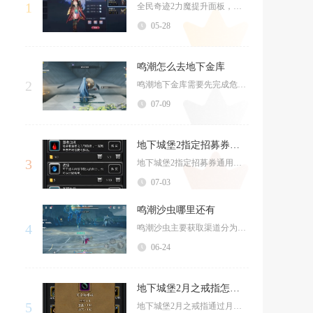
1
全民奇迹2力魔提升面板，核心在于属性加点、装备搭配、技能与精灵培养、翎羽与符文系统、强化与...
05-28
鸣潮怎么去地下金库
2
鸣潮地下金库需要先完成危地任务“无音而落的叶片”解锁区域权限，再通过地图切换与传送点位进入...
07-09
地下城堡2指定招募券选哪个
3
地下城堡2指定招募券通用最优选择为鹿角部落法师，开荒阶段阵容缺治疗可优先选圣职萝莉，输出缺...
07-03
鸣潮沙虫哪里还有
4
鸣潮沙虫主要获取渠道分为码头商店固定采购、黎那汐塔沿岸野外拾取、渔船航行打捞三类，其中玫瑰...
06-24
地下城堡2月之戒指怎么获得
5
地下城堡2月之戒指通过月岛副本收集30个僭位者结晶兑换获得，是后期物理输出职业的核心饰品。...