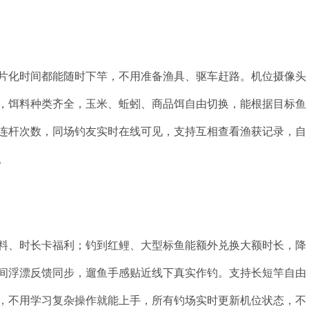
片化时间都能随时下竿，不用准备渔具、驱车赶路。机位摄像头
，饵料种类齐全，玉米、蚯蚓、商品饵自由切换，能根据目标鱼
连杆次数，同场钓友实时在线可见，支持互相查看渔获记录，自
。
料、时长卡福利；钓到红鲤、大型标鱼能额外兑换大额时长，降
间浮漂反馈同步，遛鱼手感贴近线下真实作钓。支持长短竿自由
，不用学习复杂操作就能上手，所有钓场实时更新机位状态，不