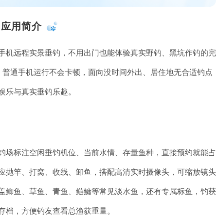
应用简介
手机远程实景垂钓，不用出门也能体验真实野钓、黑坑作钓的完
小，普通手机运行不会卡顿，面向没时间外出、居住地无合适钓点
娱乐与真实垂钓乐趣。
钓场标注空闲垂钓机位、当前水情、存量鱼种，直接预约就能占
应抛竿、打窝、收线、卸鱼，搭配高清实时摄像头，可缩放镜头
盖鲫鱼、草鱼、青鱼、鲢鳙等常见淡水鱼，还有专属标鱼，钓获
存档，方便钓友查看总渔获重量。