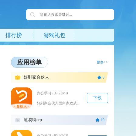
排行榜
游戏礼包
应用榜单
更多>>
1
好到家合伙人
8
办公学习 / 37.23MB
下载
好到家合伙人面向家政从业者、门店合伙人打造一体化家政经营工具，整合保洁、保姆、月嫂、母婴护...
2
速易特erp
10
办公学习 / 95.40MB