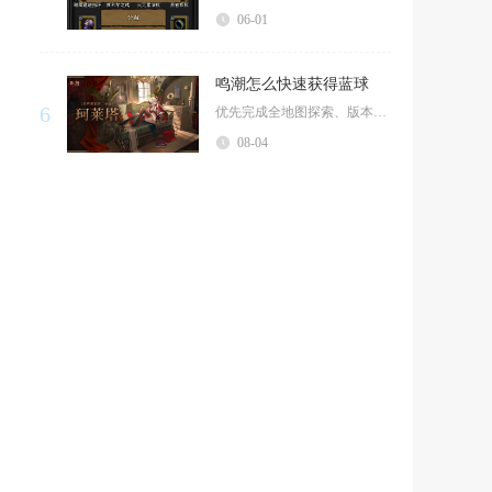
06-01
鸣潮怎么快速获得蓝球
6
优先完成全地图探索、版本限时活动、常驻挑战并清空蓝珊瑚商店，是短期内批量获取蓝球效率最高的...
08-04