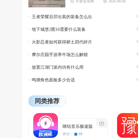
宇君安卓网
2026-08-06
王者荣耀后羿出装的装备怎么出
地下城堡2图16需要什么装备
火影忍者如何获得秽土四代碎片
摩尔庄园手游养牛场怎么解锁
放置江湖门派内功有什么用
鸣潮角色面板多少合适
同类推荐
咪咕音乐极速版
评分：
10