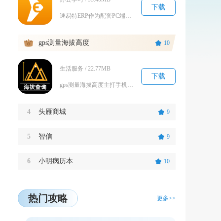
下载
速易特ERP作为配套PC端跨境管理系统的移动端工具，面向亚马逊跨境卖家打造移动办公场景，打...
3
gps测量海拔高度
10
生活服务 / 22.77MB
下载
gps测量海拔高度主打手机卫星定位测高核心功能，面向登山、自驾、野外测绘、高原出行人群打造...
4
头雁商城
9
5
智信
9
6
小明病历本
10
热门攻略
更多>>