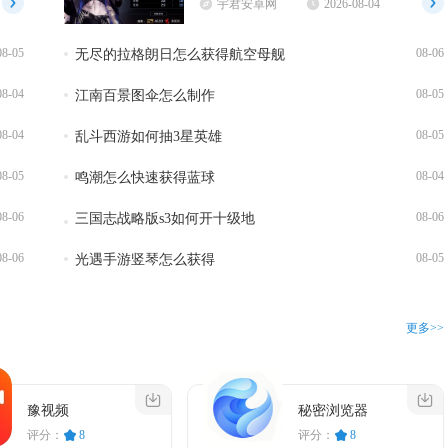
宇君安卓网
2026-08-04
08-05
08-06
无尽的拉格朗日怎么获得航空母舰
08-04
08-05
江南百景图伞怎么制作
08-04
08-05
乱斗西游如何抽3星英雄
08-05
08-04
鸣潮怎么快速获得蓝球
08-06
08-06
三国志战略版s3如何开十级地
08-06
08-05
光遇手游竖琴怎么获得
更多>>
豫视频
秘密浏览器
评分：
8
评分：
8