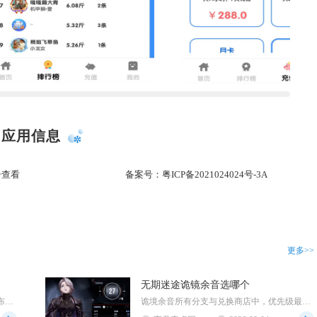
应用信息
击查看
备案号：
粤ICP备2021024024号-3A
更多>>
无期迷途诡镜余音选哪个
江南百景图探险地图内无法直接采集布，布匹需要返回应天府主城建造织布坊，消耗棉花加工生产，不...
诡境余音所有分支与兑换商店中，优先级最高的选择为狂级烙印先行者，其次是当期限定活动狂烙印，...