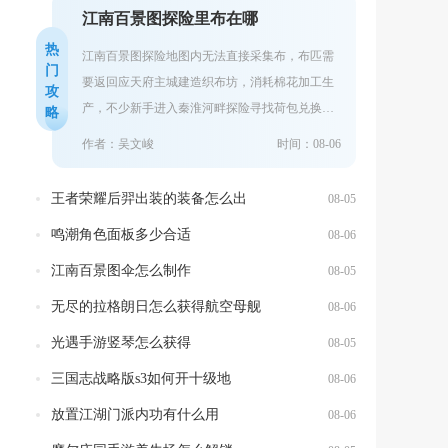
江南百景图探险里布在哪
热
江南百景图探险地图内无法直接采集布，布匹需
门
要返回应天府主城建造织布坊，消耗棉花加工生
攻
产，不少新手进入秦淮河畔探险寻找荷包兑换道
略
具时，会反复搜寻地图各个采集点，最终一无所
作者：吴文峻
时间：08-06
获...
王者荣耀后羿出装的装备怎么出
08-05
鸣潮角色面板多少合适
08-06
江南百景图伞怎么制作
08-05
无尽的拉格朗日怎么获得航空母舰
08-06
光遇手游竖琴怎么获得
08-05
三国志战略版s3如何开十级地
08-06
放置江湖门派内功有什么用
08-06