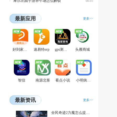
摩尔庄园手游养牛场怎么解锁
08-05
最新应用
更多>>
好到家合伙人
速易特erp
gps测量海拔高度
头雁商城
智信
南源北客
看点小说
小明病历本
最新资讯
更多>>
全民奇迹2力魔怎么提升面板