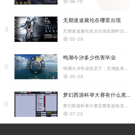
06-10
无期迷途黛伦在哪里出现
4
无期迷途黛伦首次出现在限时活动飞跃狄斯卡的专属限定追踪卡池光影留痕中，
05-26
鸣潮今汐多少伤害毕业
5
鸣潮今汐毕业状态下，无增益单段E4龙喷核心伤害约25-28万，常规配队
05-26
梦幻西游科举大赛有什么奖励
6
梦幻西游科举大赛完整奖励包含分层经验、银两、科举积分、随机道具、限时专
07-20