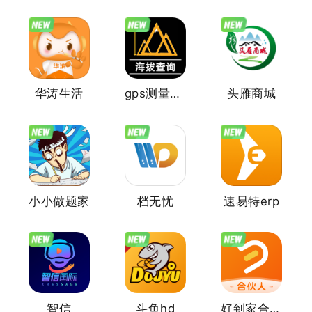
华涛生活
gps测量海拔高度
头雁商城
小小做题家
档无忧
速易特erp
智信
斗鱼hd
好到家合伙人