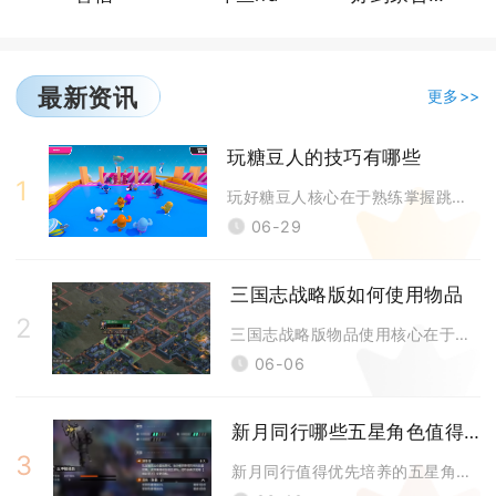
最新资讯
更多>>
玩糖豆人的技巧有哪些
1
玩好糖豆人核心在于熟练掌握跳、扑、抓三类基础连招，搭配分关卡专属路线思
06-29
三国志战略版如何使用物品
2
三国志战略版物品使用核心在于按阶段分类管理、精准匹配场景，优先消耗限时
06-06
新月同行哪些五星角色值得培养
3
新月同行值得优先培养的五星角色是洞明、朝颜、银峰、弥砂与天星，这五位角