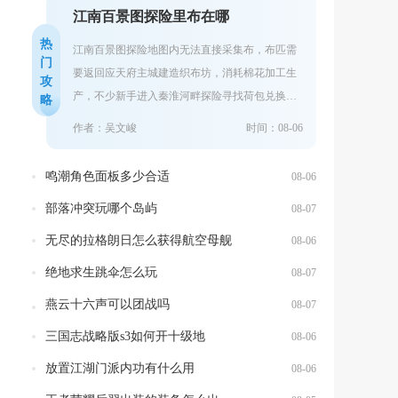
江南百景图探险里布在哪
热
江南百景图探险地图内无法直接采集布，布匹需
门
要返回应天府主城建造织布坊，消耗棉花加工生
攻
产，不少新手进入秦淮河畔探险寻找荷包兑换道
略
具时，会反复搜寻地图各个采集点，最终一无所
作者：吴文峻
时间：08-06
获...
鸣潮角色面板多少合适
08-06
部落冲突玩哪个岛屿
08-07
无尽的拉格朗日怎么获得航空母舰
08-06
绝地求生跳伞怎么玩
08-07
燕云十六声可以团战吗
08-07
三国志战略版s3如何开十级地
08-06
放置江湖门派内功有什么用
08-06