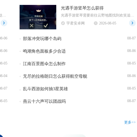
光遇手游竖琴怎么获得
S3想要顺利拿下十级地，核心思路为主力达标搭配侦查与多队补刀战术，依靠兵种克制分批消耗守军...
光遇手游竖琴需要前往云野地图找到欢笑追光者先祖，完成先祖追忆后，在遇境星盘消耗5颗爱心兑换...
宇君安卓网
2026-08-05
08-06
08-07
部落冲突玩哪个岛屿
08-06
08-06
鸣潮角色面板多少合适
08-05
08-05
江南百景图伞怎么制作
08-04
08-06
无尽的拉格朗日怎么获得航空母舰
08-07
08-05
乱斗西游如何抽3星英雄
08-05
08-07
燕云十六声可以团战吗
更多>>