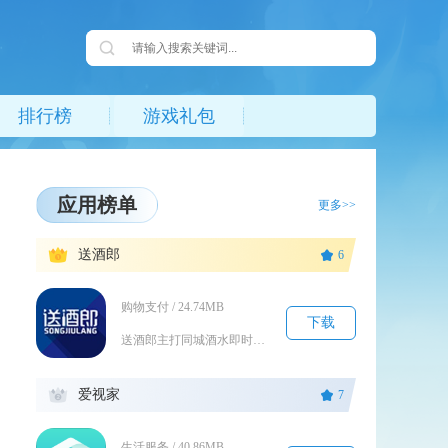
排行榜
游戏礼包
应用榜单
更多>>
1
送酒郎
6
购物支付 / 24.74MB
下载
送酒郎主打同城酒水即时零售服务，依托线下连锁门店打造线上购酒平台，面向家庭小聚、宴请、户外...
2
爱视家
7
生活服务 / 40.86MB