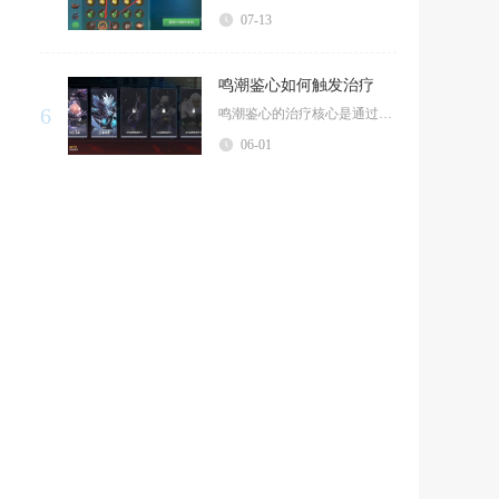
07-13
鸣潮鉴心如何触发治疗
6
鸣潮鉴心的治疗核心是通过满“气”长按普攻生成护盾，护盾存续期间每6秒为场上角色回复生命值，...
06-01