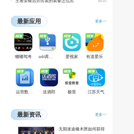
王者荣耀后羿出装的装备怎么出
08-05
最新应用
更多>>
嘟嘟驾考
usb调试助手
爱视家
有道爱乐
运营数智仓
送酒郎
极萤
江苏天气
最新资讯
更多>>
无期迷途橡木匣如何获得