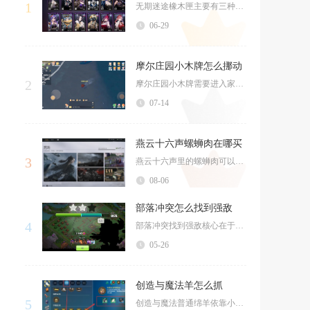
1
无期迷途橡木匣主要有三种稳定获取途径，分别是角色专属限时UP卡池、狂级禁闭者自选档案活动、...
06-29
摩尔庄园小木牌怎么挪动
2
摩尔庄园小木牌需要进入家园布置模式，举起木牌后移动角色完成位置调整，摆放完毕再确认保存即可...
07-14
燕云十六声螺蛳肉在哪买
3
燕云十六声里的螺蛳肉可以在清河丰禾村的NPC燕丰子处购买，这个NPC的摊位位于丰禾村客栈旁...
08-06
部落冲突怎么找到强敌
4
部落冲突找到强敌核心在于精准控杯段、卡搜索节奏、抓高防活跃对手，再结合部落战与排行榜锁定硬...
05-26
创造与魔法羊怎么抓
5
创造与魔法普通绵羊依靠小麦喂食、木棒击晕搭配宠物项圈即可抓捕，高山岚羊则需要专属饲料包，二...