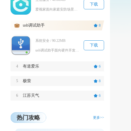
下载
爱视家面向家庭安防场景打造，用于搭配智能摄像机实现远程视频查看，支持多设备统一管控，满足居...
3
usb调试助手
8
系统安全 / 90.22MB
下载
usb调试助手面向硬件开发人员、电子爱好者与设备调试从业者，依托安卓OTG功能实现移动端U...
4
有道爱乐
6
5
极萤
8
6
江苏天气
6
热门攻略
更多>>