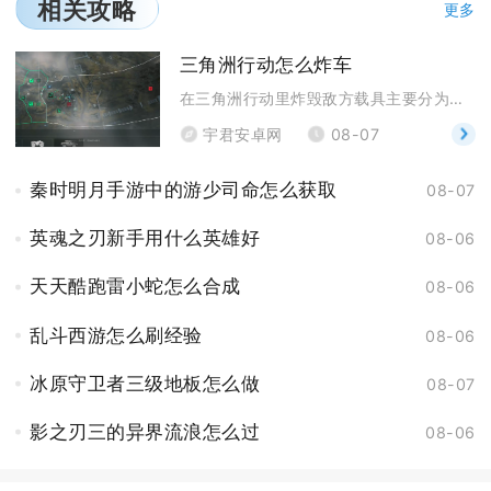
相关攻略
更多
三角洲行动怎么炸车
在三角洲行动里炸毁敌方载具主要分为远程重武器打击、
宇君安卓网
08-07
秦时明月手游中的游少司命怎么获取
08-07
英魂之刃新手用什么英雄好
08-06
天天酷跑雷小蛇怎么合成
08-06
乱斗西游怎么刷经验
08-06
冰原守卫者三级地板怎么做
08-07
影之刃三的异界流浪怎么过
08-06