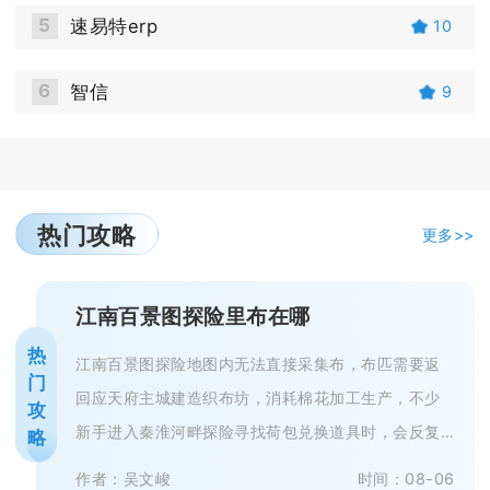
5
速易特erp
10
6
智信
9
热门攻略
更多>>
江南百景图探险里布在哪
热
江南百景图探险地图内无法直接采集布，布匹需要返
门
回应天府主城建造织布坊，消耗棉花加工生产，不少
攻
新手进入秦淮河畔探险寻找荷包兑换道具时，会反复
略
搜寻地图各个采集点，最终一无所获...
作者：吴文峻
时间：08-06