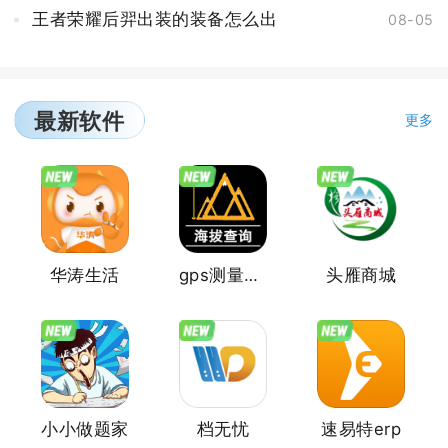
王者荣耀后羿出装的装备怎么出
08-05
最新软件
更多
华涛生活
gps测量海拔高度
头雁商城
小小做题家
档无忧
速易特erp