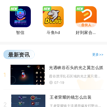
智信
斗鱼hd
好到家合伙人
最新资讯
更多>>
光遇峡谷石头的光之翼怎么抓
1
霞谷漂浮乱石区域的光之翼只需把控飞行高度与滑行轨迹，贴右侧破碎石亭塔尖
07-19
王者荣耀的镜怎么出装
2
王者荣耀镜主流通用爆发打野出装为贪婪之噬、抵抗之靴、暗影战斧、碎星锤、