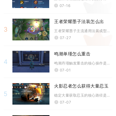
07-16
王者荣耀墨子法装怎么出
3
王者荣耀墨子主流通用法装成型顺序为冷静之靴、圣杯、回响之杖、博学者之怒
07-27
鸣潮单瑾怎么重击
4
鸣潮丹瑾触发重击的核心操作是在彤华能量达到60点以上时长按普攻键，满额
07-01
火影忍者怎么获得大量忍玉
5
稳定大量获取忍玉的核心路径是以小队突袭三倍奖励为每日基础产出，搭配各大
07-07