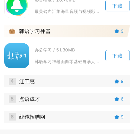
下载
最美铃声汇集海量音频与视频彩铃资源，能够直接完成手机来电铃声、短信提示音、闹钟铃声的设置。...
3
韩语学习神器
9
办公学习 / 51.30MB
下载
韩语学习神器面向零基础自学人群、韩语爱好者以及备考TOPIK的学习者，覆盖韩文四十音、单词...
4
辽工惠
9
5
点语成才
6
6
线缆招聘网
9