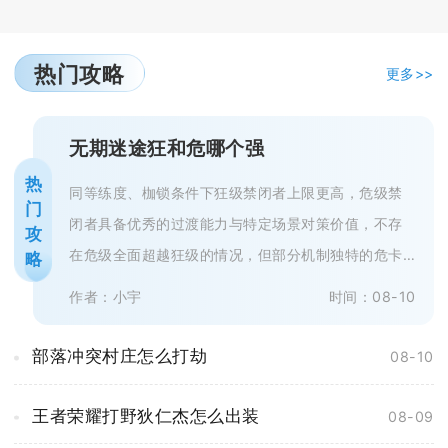
热门攻略
更多>>
无期迷途狂和危哪个强
热
同等练度、枷锁条件下狂级禁闭者上限更高，危级禁
门
闭者具备优秀的过渡能力与特定场景对策价值，不存
攻
在危级全面超越狂级的情况，但部分机制独特的危卡
略
可以在细分赛道替代部分泛用性较差...
作者：小宇
时间：08-10
部落冲突村庄怎么打劫
08-10
王者荣耀打野狄仁杰怎么出装
08-09