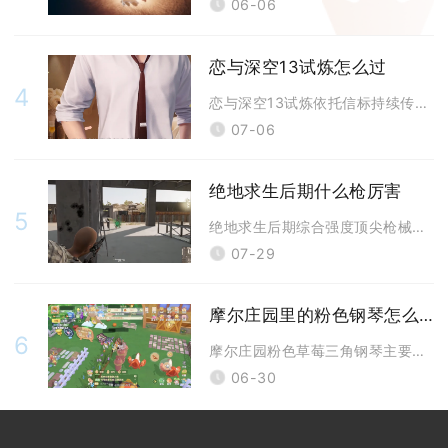
06-06
恋与深空13试炼怎么过
4
恋与深空13试炼依托信标持续传输完成推进，把控小怪牵制节奏、适配专属星
07-06
绝地求生后期什么枪厉害
5
绝地求生后期综合强度顶尖枪械为满配M416、空投M24、Groza，房
07-29
摩尔庄园里的粉色钢琴怎么买
6
摩尔庄园粉色草莓三角钢琴主要通过商城三角钢琴组合礼包直接购入，也能参与
06-30