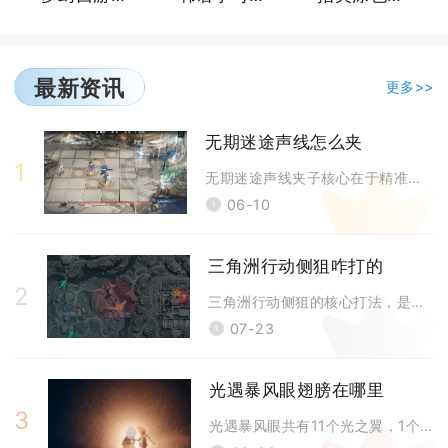
最新资讯
更多>>
无期迷途声线怎么夹
1
无期迷途声线夹子核心在于精准控共鸣、提喉位、收气息，配合角色语气细节调
06-10
三角洲行动侧狙咋打的
2
三角洲行动侧狙的核心打法，是以侧瞄搭配闪身PEEK身法实现快慢镜切换，
07-23
光遇暴风眼翅膀在哪里
3
光遇暴风眼共有11个光之翼，1个在入口上坡顶，1个在二阶段入口左下，剩