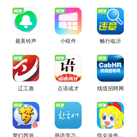
最美铃声
小组件
畅行临沂
辽工惠
点语成才
线缆招聘网
梦幻西游助手
韩语学习神器
指尖涂色黑白画