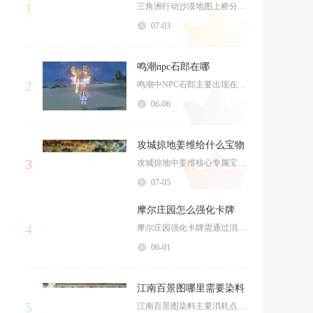
1
三角洲行动沙漠地图上桥分为两条稳定路线，一条是依托建筑夹缝的鼠道潜行路线，另一条是利用集装...
07-03
鸣潮npc石郎在哪
2
鸣潮中NPC石郎主要出现在今州城的南部区域，具体位置为今州城集市旁的小巷深处，靠近食材商贩...
06-06
攻城掠地姜维给什么宝物
3
攻城掠地中姜维核心专属宝物为七星金甲与继志书简，助阵觉醒阶段还可解锁金刚发冠三件套，通用场...
07-05
摩尔庄园怎么强化卡牌
4
摩尔庄园强化卡牌需通过消耗素材卡牌与强化材料提升等级与属性，解锁更强战力与技能，核心流程为...
06-01
江南百景图哪里需要染料
5
江南百景图染料主要消耗点位分为女娲画院献祭、宅邸家具升级、特色商铺建造、探险任务交付、桃花...