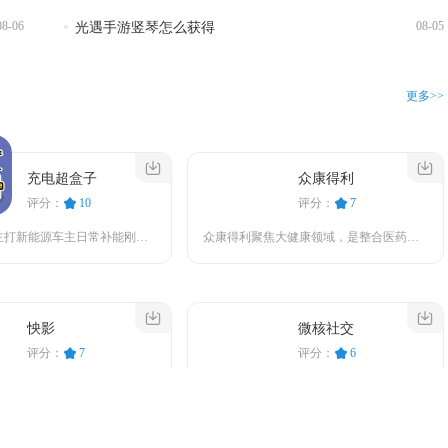
08-06
08-05
光遇手游竖琴怎么获得
更多>>
充电超盒子
众康得利
评分：
10
评分：
7
充电超盒子主打新能源车主日常补能刚需，整合了全国海量充电桩站点资源，把找桩、查价、导航、充...
众康得利聚焦大健康领域，是整合医药、保健、器械与健康服务的线上平台，日常购药、健康管理、咨...
怏影
微核社交
评分：
7
评分：
6
怏影聚焦视频剪辑实操与剪辑技能教学，把剪辑工具和学习课程整合在同一平台，不管是日常随手剪短...
微核社交是一款把社交、短视频、直播和线上购物整合在一起的综合性生活服务应用，主打熟人互动与...