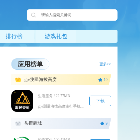
排行榜
游戏礼包
应用榜单
更多>>
1
gps测量海拔高度
10
生活服务 / 22.77MB
下载
gps测量海拔高度主打手机卫星定位测高核心功能，面向登山、自驾、野外测绘、高原出行人群打造...
2
头雁商城
9
购物支付 / 90.41MB