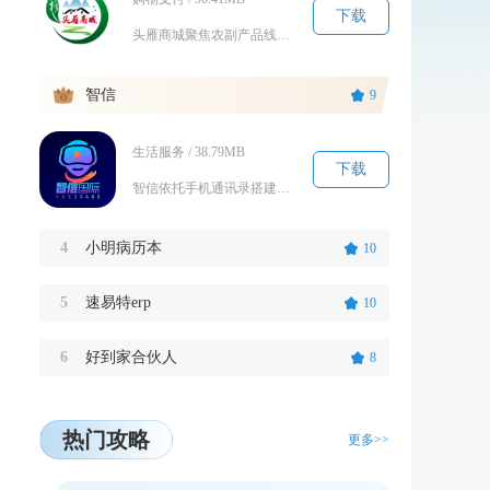
下载
头雁商城聚焦农副产品线上流通，搭建一站式生鲜与日用选购移动端平台，整合产地果蔬、肉禽水产、...
3
智信
9
生活服务 / 38.79MB
下载
智信依托手机通讯录搭建通讯体系，整合传统短信、彩信与线上即时通讯能力，兼顾日常私人沟通与简...
4
小明病历本
10
5
速易特erp
10
6
好到家合伙人
8
热门攻略
更多>>