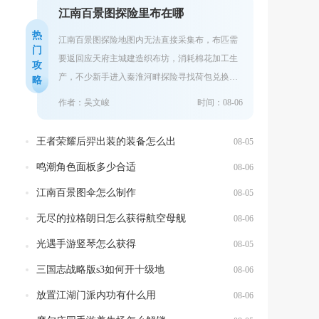
江南百景图探险里布在哪
热
江南百景图探险地图内无法直接采集布，布匹需
门
要返回应天府主城建造织布坊，消耗棉花加工生
攻
产，不少新手进入秦淮河畔探险寻找荷包兑换道
略
具时，会反复搜寻地图各个采集点，最终一无所
作者：吴文峻
时间：08-06
获...
王者荣耀后羿出装的装备怎么出
08-05
鸣潮角色面板多少合适
08-06
江南百景图伞怎么制作
08-05
无尽的拉格朗日怎么获得航空母舰
08-06
光遇手游竖琴怎么获得
08-05
三国志战略版s3如何开十级地
08-06
放置江湖门派内功有什么用
08-06