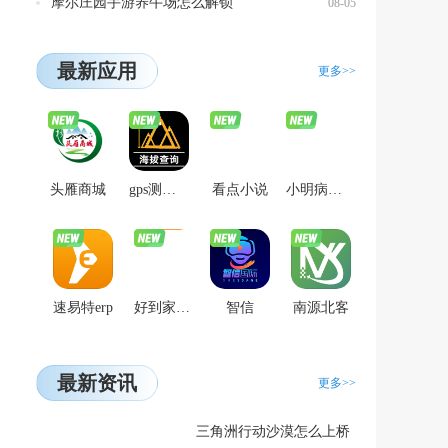
摩尔庄园手游养牛场怎么解锁
08-05
最新应用
更多>>
头雁商城
gps测量海拔高度
看点小说
小明病历本
速易特erp
好到家合伙人
智信
南源北客
最新资讯
更多>>
三角洲行动沙漠怎么上桥