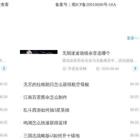
击查看
备案号：
蜀ICP备20010600号-16A
更多>>
无期迷途诡镜余音选哪个
江南百景图探险地图内无法直接采集布，布匹需要返回应天府主城建造织布坊，消耗棉花加工生产，不...
诡境余音所有分支与兑换商店中，优先级最高的选择为狂级烙印先行者，其次是当期限定活动狂烙印，...
宇君安卓网
2026-08-04
08-05
08-06
无尽的拉格朗日怎么获得航空母舰
08-04
08-05
江南百景图伞怎么制作
08-04
08-05
乱斗西游如何抽3星英雄
08-05
08-04
鸣潮怎么快速获得蓝球
08-06
08-06
三国志战略版s3如何开十级地