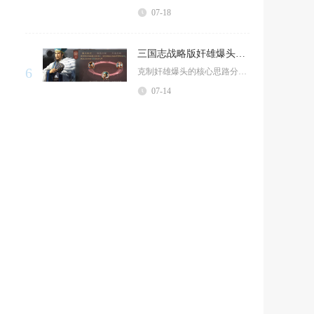
07-18
三国志战略版奸雄爆头怎么克
6
克制奸雄爆头的核心思路分为四类，分别是缴械锁普攻、高额兵刃减伤、主将规避/洞察、嘲讽分摊伤...
07-14