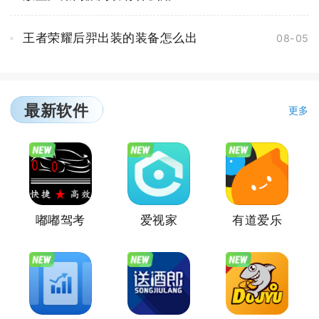
王者荣耀后羿出装的装备怎么出
08-05
最新软件
更多
嘟嘟驾考
爱视家
有道爱乐