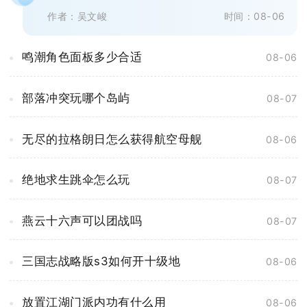
搜寻地图各个采集点，最终一无所获...
作者：吴文峻
时间：08-06
鸣潮角色面板多少合适
08-06
部落冲突玩哪个岛屿
08-07
无尽的拉格朗日怎么获得航空母舰
08-06
绝地求生跳伞怎么玩
08-07
燕云十六声可以团战吗
08-07
三国志战略版s3如何开十级地
08-06
放置江湖门派内功有什么用
08-06