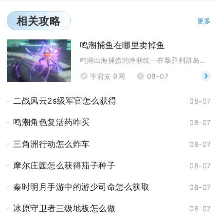
相关攻略
更多
鸣潮捕鱼在哪里卖掉鱼
鸣潮出海捕捞的渔获统一在黎乔利群岛黎乔利港码头的N
宇君安卓网
08-07
二战风云2s级军官怎么获得
08-07
鸣潮角色复活药咋买
08-07
三角洲行动怎么炸车
08-07
摩尔庄园怎么获得茄子种子
08-07
秦时明月手游中的游少司命怎么获取
08-07
冰原守卫者三级地板怎么做
08-07