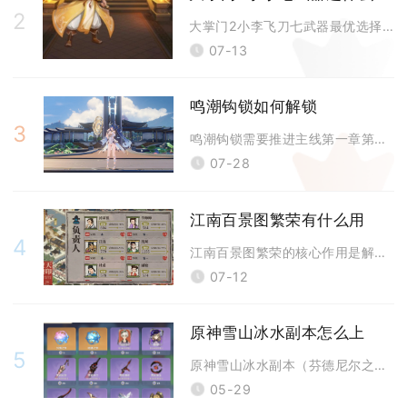
2
大掌门2小李飞刀七武器最优选择以天机、贪狼、破军为主力三件核心，搭配七
07-13
鸣潮钩锁如何解锁
3
鸣潮钩锁需要推进主线第一章第一幕嘤鸣初相召，抵达华胥研究所剧情节点后自
07-28
江南百景图繁荣有什么用
4
江南百景图繁荣的核心作用是解锁更多民宅、扩充城市劳动力，同步提升铜钱税
07-12
原神雪山冰水副本怎么上
5
原神雪山冰水副本（芬德尼尔之顶）需完成“山中之物”任务、解封三块冰封碎
05-29