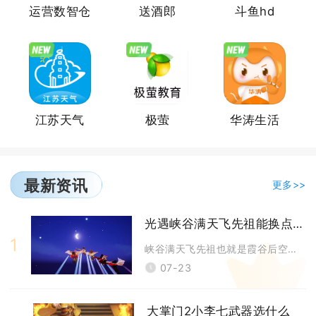
运营数智仓
送酒郎
斗鱼hd
江苏天气
极萤
华涛生活
最新资讯
更多>>
光遇峡谷满天飞先祖能换点什么
1
峡谷满天飞先祖也就是霞谷后空翻先祖，可兑换的永久道具包含向日葵短发、尖
07-23
大掌门2小李七武器选什么