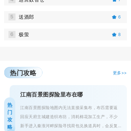
5
送酒郎
6
6
极萤
8
热门攻略
更多>>
江南百景图探险里布在哪
热
江南百景图探险地图内无法直接采集布，布匹需要返
门
回应天府主城建造织布坊，消耗棉花加工生产，不少
攻
新手进入秦淮河畔探险寻找荷包兑换道具时，会反复
略