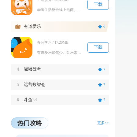
下载
华涛生活整合线上电商、本地生活服务、社区互动与私域福利体系，搭建一站式日常消费服务平台。平...
3
有道爱乐
6
办公学习 / 17.20MB
下载
有道爱乐聚焦少儿音乐素养启蒙，围绕乐理学习、节奏训练、乐曲赏析搭建完整线上学习体系，覆盖零...
4
嘟嘟驾考
7
5
运营数智仓
7
6
斗鱼hd
7
热门攻略
更多>>