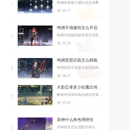
1
鸣潮奶套核心属性优先堆叠共鸣效率，主词条选治疗加成/防御%、共鸣效率，副词优先级共鸣效率>...
05-27
鸣潮天地璇恒怎么开启
2
鸣潮天地璇恒副本需完成前置任务“重启雷达”才能解锁，该任务在荒石高地伏波阵附近接取，核心是...
05-26
鸣潮琵琶武器怎么精炼
3
鸣潮琵琶五星整流器武器精炼核心规则为必须消耗同名琵琶武器搭配贝币完成谐振升级，精炼上限为五...
06-27
火影忍者多少抗魔出传说落岩饰品
4
解锁传说落岩饰品稳定掉落的抗魔区间为18000至22400，角色等级同步达到100级是必备...
07-07
原神什么角色用绝弦
5
原神绝弦优先适配菲谢尔、温迪，次选达达利亚、提纳里、九条裟罗、辅助流甘雨，这把四星弓依靠元...