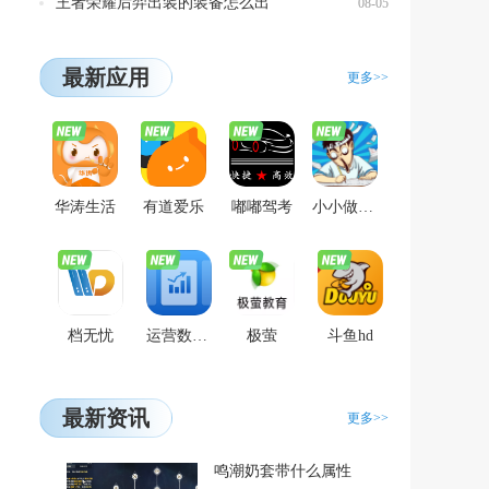
王者荣耀后羿出装的装备怎么出
08-05
最新应用
更多>>
华涛生活
有道爱乐
嘟嘟驾考
小小做题家
档无忧
运营数智仓
极萤
斗鱼hd
最新资讯
更多>>
鸣潮奶套带什么属性