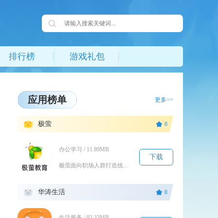
排行榜
游戏礼包
应用榜单
更多>>
1
极萤
8
办公学习 / 11.89MB
下载
极萤面向职场人群打造线上职业学习平台，聚焦求职、管理、职场成长相关内容，整合录播课程、直播...
2
华涛生活
8
生活服务 / 92.33MB