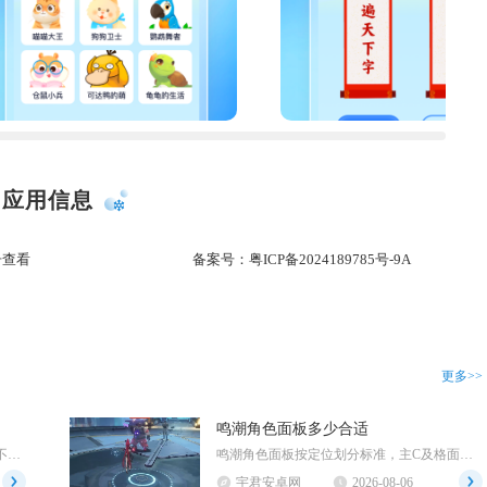
应用信息
击查看
备案号：
粤ICP备2024189785号-9A
更多>>
鸣潮角色面板多少合适
燕云十六声支持团战，游戏内置多种规模不同的团队对抗玩法，从小规模竞技对局延伸至大规模帮会团...
鸣潮角色面板按定位划分标准，主C及格面板攻击1900至2100、暴击65%至70%、爆伤2...
宇君安卓网
2026-08-06