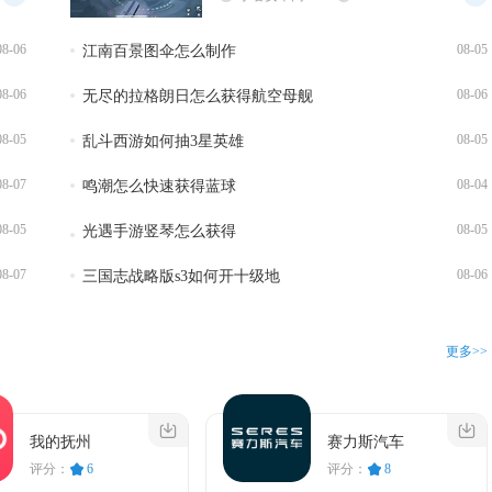
08-06
08-05
江南百景图伞怎么制作
08-06
08-06
无尽的拉格朗日怎么获得航空母舰
08-05
08-05
乱斗西游如何抽3星英雄
08-07
08-04
鸣潮怎么快速获得蓝球
08-05
08-05
光遇手游竖琴怎么获得
08-07
08-06
三国志战略版s3如何开十级地
更多>>
我的抚州
赛力斯汽车
评分：
6
评分：
8