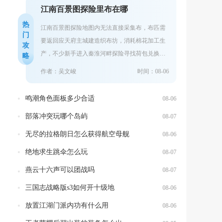
江南百景图探险里布在哪
热
江南百景图探险地图内无法直接采集布，布匹需
门
要返回应天府主城建造织布坊，消耗棉花加工生
攻
产，不少新手进入秦淮河畔探险寻找荷包兑换道
略
具时，会反复搜寻地图各个采集点，最终一无所
作者：吴文峻
时间：08-06
获...
鸣潮角色面板多少合适
08-06
部落冲突玩哪个岛屿
08-07
无尽的拉格朗日怎么获得航空母舰
08-06
绝地求生跳伞怎么玩
08-07
燕云十六声可以团战吗
08-07
三国志战略版s3如何开十级地
08-06
放置江湖门派内功有什么用
08-06