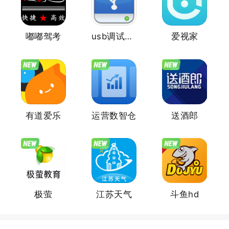
嘟嘟驾考
usb调试助手
爱视家
有道爱乐
运营数智仓
送酒郎
极萤
江苏天气
斗鱼hd