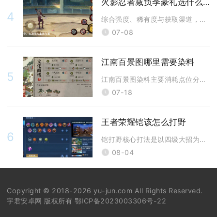
火影忍者减负季豪礼选什么人最好
4
综合强度、稀有度与获取渠道，减负季豪礼首选忍者为青，已有青的情况下优先
07-08
江南百景图哪里需要染料
5
江南百景图染料主要消耗点位分为女娲画院献祭、宅邸家具升级、特色商铺建造
07-18
王者荣耀铠该怎么打野
6
铠打野核心打法是以四级大招为强势分界，前期稳定刷野控河道资源过渡发育期
08-04
Copyright © 2018-2026 yu-jun.com All Rights Reserved.
宇君安卓网 版权所有
鄂ICP备2023003306号-22