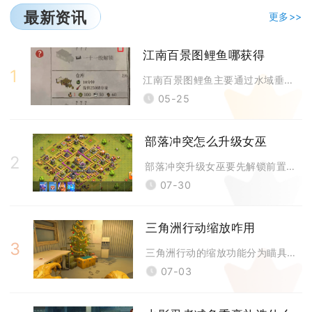
最新资讯
更多>>
江南百景图鲤鱼哪获得
1
江南百景图鲤鱼主要通过水域垂钓、码头商船兑换、部分限时水域产出获取，不
05-25
部落冲突怎么升级女巫
2
部落冲突升级女巫要先解锁前置建筑、备足暗黑重油，再在实验室完成等级研发
07-30
三角洲行动缩放咋用
3
三角洲行动的缩放功能分为瞄具精校缩放、画面渲染缩放与战术地图缩放三类，
07-03