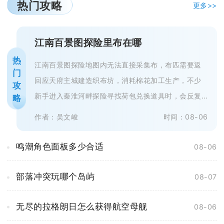
热门攻略
更多>>
江南百景图探险里布在哪
热
江南百景图探险地图内无法直接采集布，布匹需要返
门
回应天府主城建造织布坊，消耗棉花加工生产，不少
攻
新手进入秦淮河畔探险寻找荷包兑换道具时，会反复
略
搜寻地图各个采集点，最终一无所获...
作者：吴文峻
时间：08-06
鸣潮角色面板多少合适
08-06
部落冲突玩哪个岛屿
08-07
无尽的拉格朗日怎么获得航空母舰
08-06