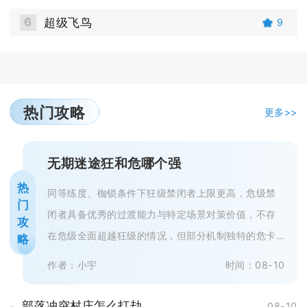
6
超级飞鸟
9
热门攻略
更多>>
无期迷途狂和危哪个强
热
同等练度、枷锁条件下狂级禁闭者上限更高，危级禁
门
闭者具备优秀的过渡能力与特定场景对策价值，不存
攻
在危级全面超越狂级的情况，但部分机制独特的危卡
略
可以在细分赛道替代部分泛用性较差...
作者：小宇
时间：08-10
部落冲突村庄怎么打劫
08-10