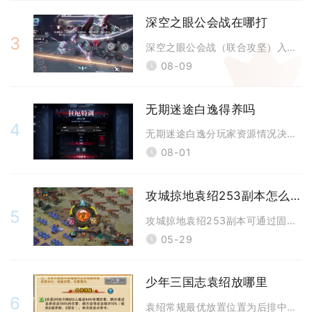
深空之眼公会战在哪打
3
深空之眼公会战（联合攻坚）入口位于公会界面内，玩家先从游戏主界面打开公
08-09
无期迷途白逸得养吗
4
无期迷途白逸分玩家资源情况决定是否培养，资源充足、缺少长线物理输出与强
08-01
攻城掠地袁绍253副本怎么过
5
攻城掠地袁绍253副本可通过固定武将排阵、战车分配与斩杀控血打法稳定通
05-29
少年三国志袁绍放哪里
6
袁绍常规最优放置位置为后排中间六号位，前排抗压充足时可调整至后排三号位