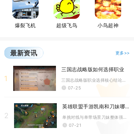
爆裂飞机
超级飞鸟
小鸟超神
最新资讯
更多>>
三国志战略版如何选择职业
1
三国志战略版职业选择核心结论：常年前线交战、主打多队伍对战的玩家选兵卒
07-25
英雄联盟手游凯南和刀妹哪个强
2
单挑对线与单带场景刀妹整体强度高于凯南，大规模团战、反手开团以及敌方多
07-21