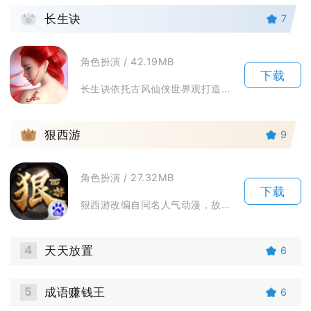
2
长生诀
7
角色扮演 / 42.19MB
下载
长生诀依托古风仙侠世界观打造开放3D修仙世界，围绕上古秘宝引发的纷争展开完整主线剧情。游戏...
3
狠西游
9
角色扮演 / 27.32MB
下载
狠西游改编自同名人气动漫，故事打破传统西游框架，孙悟空穿越现代附身少年付贺，开启现代都市降...
4
天天放置
6
5
成语赚钱王
6