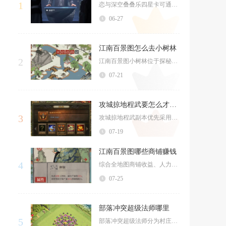
1
恋与深空叠叠乐四星卡可通过活动代币巡礼印记在致爱巡回礼兑换商店完整兑换全套四张限定四星思念...
06-27
江南百景图怎么去小树林
2
江南百景图小树林位于探秘桃花村副本颜料店前方的开阔草地，完成迷雾驱散前置任务后过桥即可直达...
07-21
攻城掠地程武要怎么才能过
3
攻城掠地程武副本优先采用周瑜‑太史慈‑典韦‑姜维的排阵搭配，配合极套装合理分配，把控武将战...
07-19
江南百景图哪些商铺赚钱
4
综合全地图商铺收益、人力成本、挂机适配度对比，短期高频操作首选水井，中期稳定创收依靠画室、...
07-25
部落冲突超级法师哪里
5
部落冲突超级法师分为村庄超级法师与部落都城超级法师两类，村庄超级法师在村庄超级实验室解锁，...