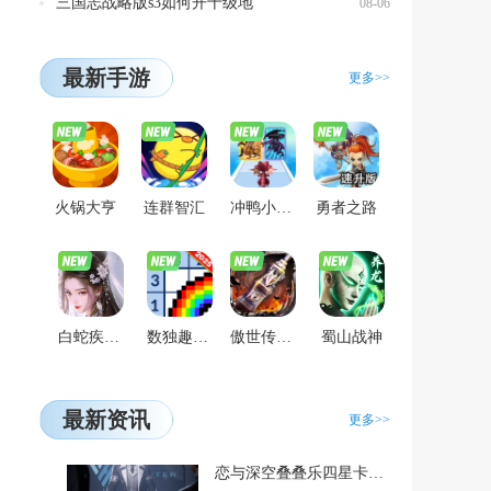
三国志战略版s3如何开十级地
08-06
最新手游
更多>>
火锅大亨
连群智汇
冲鸭小分队
勇者之路
白蛇疾闻录
数独趣味闯关
傲世传奇之寻宝之旅
蜀山战神
最新资讯
更多>>
恋与深空叠叠乐四星卡怎么拿