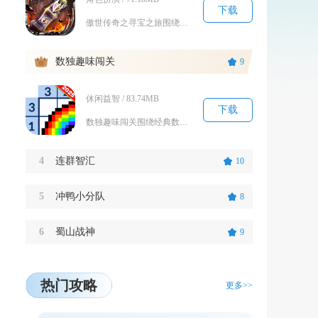
下载
傲世传奇之寻宝之旅围绕秘境寻宝与BOSS打宝打造传奇玩法，沿用经典战法道三职业设定。玩家收...
3
数独趣味闯关
9
休闲益智 / 83.74MB
下载
数独趣味闯关围绕经典数字解谜打造休闲闯关体验，融合关卡挑战、图鉴收集与轻度养成内容，适配各...
4
连群智汇
10
5
冲鸭小分队
8
6
蜀山战神
9
热门攻略
更多>>