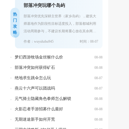
部落冲突玩哪个岛屿
热
部落冲突优先深耕主世界（家乡岛屿），建筑大
门
师基地作为阶段性目标适度投入，部落都城利用
攻
活动周期参与，不建议长期将重心放在其余两块
略
岛屿。三块岛屿资源体系互相独立，成长收益、
作者：wuyuhzhu945
时间：08-07
游...
梦幻西游牧场金丝猴什么价
08-08
部落冲突如何获得矿石
08-08
绝地求生跳伞怎么玩
08-07
燕云十六声可以团战吗
08-07
元气骑士隐藏角色拳师怎么解锁
08-08
火影忍者手游招募什么最好
08-08
无期迷途新手如何开荒
08-08