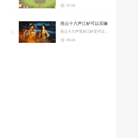
07-04
燕云十六声江鲈可以买嘛
6
燕云十六声里的江鲈是可以购买的，玩家无需自行垂钓，通过特定交易渠道就能稳定入手，用来完成食...
06-04