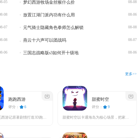
08-05
08-08
梦幻西游牧场金丝猴什么价
08-08
08-06
放置江湖门派内功有什么用
08-07
08-08
元气骑士隐藏角色拳师怎么解锁
08-08
08-07
燕云十六声可以团战吗
08-06
08-06
三国志战略版s3如何开十级地
更多>>
跑跑西游
甜蜜时空
评分：
6
评分：
9
跑跑西游依托西游记原著剧情打造3D跑酷闯关内容，把取经之路拆分成连续的冒险关卡。玩家操控西...
甜蜜时空以卡通海岛为核心场景，把家园建造、闯关寻宝、角色收集结合到一起，整体节奏偏休闲，适...