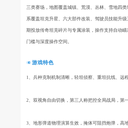
三类赛场，地图覆盖城镇、荒漠、丛林、雪地四类
系覆盖坦克升星、六大部件改装、驾驶员技能升级
期投放传奇坦克碎片与专属涂装，操作支持自动瞄
门槛与深度操作空间。
游戏特色
1、兵种克制机制清晰，轻坦侦察、重坦抗线、远
2、双视角自由切换，第三人称把控全局战局，第
3、地形弹道物理演算生效，掩体可阻挡炮弹，高