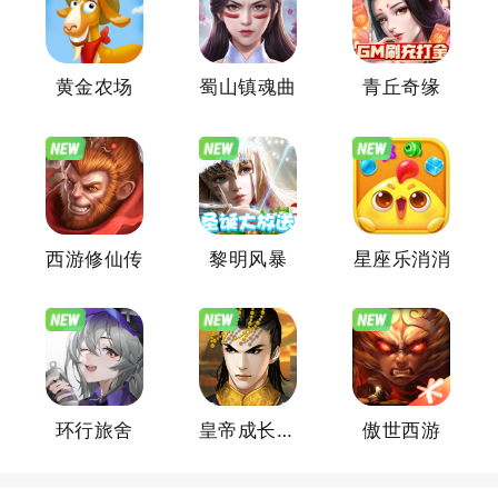
黄金农场
蜀山镇魂曲
青丘奇缘
西游修仙传
黎明风暴
星座乐消消
环行旅舍
皇帝成长计划2官方版
傲世西游