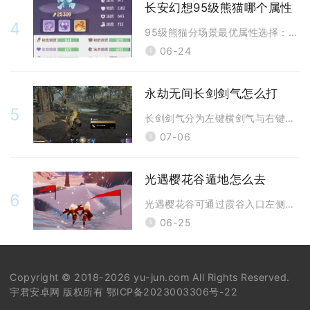
长安幻想95级熊猫哪个属性
4
95级熊猫分场景最优属性选择：日常刷图选火属性，连击爆发输出选风属性，
06-24
永劫无间长剑剑气怎么打
5
长剑剑气分为左键横剑气与右键纵剑气两类，熟练区分两种剑气释放逻辑、拉扯
07-06
光遇樱花谷遁地怎么去
6
光遇樱花谷可通过霞谷入口左侧石阶斜坡遁地直达谷内腹地，无需走完滑冰场与
06-25
Copyright © 2018-2026 yu-jun.com All Rights Reserved.
宇君安卓网 版权所有
鄂ICP备2023003306号-22