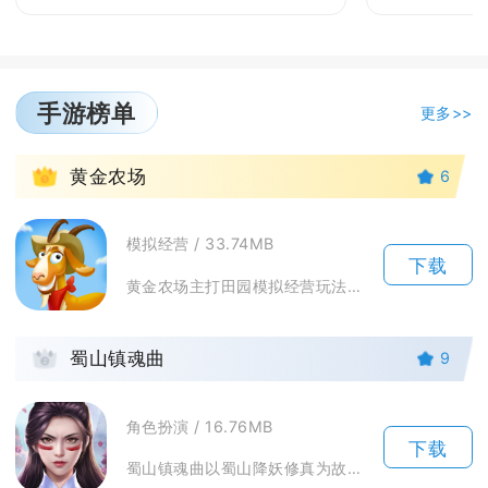
手游榜单
更多>>
1
黄金农场
6
模拟经营 / 33.74MB
下载
黄金农场主打田园模拟经营玩法，兼顾种地养殖、订单经营与闯关玩法，适配碎片化游玩。手机端操作...
2
蜀山镇魂曲
9
角色扮演 / 16.76MB
下载
蜀山镇魂曲以蜀山降妖修真为故事主线，玩家扮演初入仙途的修士，在各类秘境副本里收服妖物、打磨...