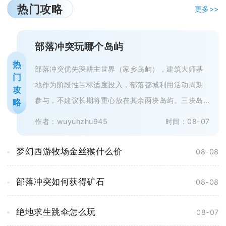
热门攻略
更多>>
部落冲突玩哪个岛屿
热
部落冲突优先深耕主世界（家乡岛屿），建筑大师基
门
地作为阶段性目标适度投入，部落都城利用活动周期
攻
参与，不建议长期将重心放在其余两块岛屿。三块岛
略
屿资源体系互相独立，成长收益、游...
作者：wuyuhzhu945
时间：08-07
梦幻西游牧场金丝猴什么价
08-08
部落冲突如何获得矿石
08-08
绝地求生跳伞怎么玩
08-07