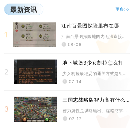
最新资讯
更多>>
江南百景图探险里布在哪
1
江南百景图探险地图内无法直接采集布，布匹需要返回应天府主城建造织布坊，
08-06
地下城堡3少女凯拉怎么打
2
少女凯拉最稳妥的通关方式是组建物理刮痧续航队，依靠持续群奶抵消全体神圣
07-14
三国志战略版智力高有什么用
3
智力属性是谋略输出、谋略防御、治疗续航、控制战法效果的核心载体，高智力
07-12