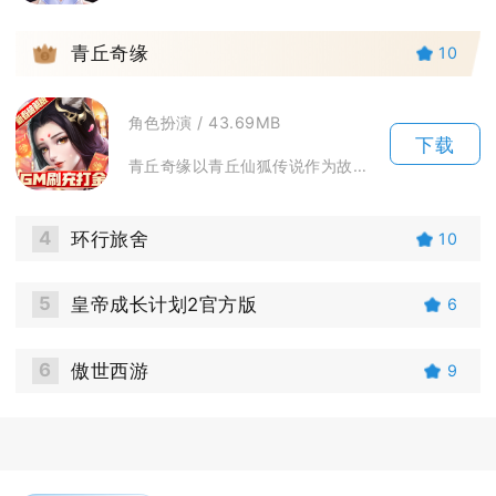
3
青丘奇缘
10
角色扮演 / 43.69MB
下载
青丘奇缘以青丘仙狐传说作为故事基底，打造3D国风仙侠开放世界。玩家将踏入三界仙境，跟随主线...
4
环行旅舍
10
5
皇帝成长计划2官方版
6
6
傲世西游
9