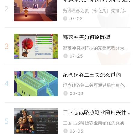
2
光遇理念之灵（念之灵）先祖完整通关流程为先乘船进入遗忘方舟地图接取向导
07-02
部落冲突如何刷阵型
3
部落冲突刷阵型的完整流程分为渠道搜集、导入存档、筛选适配、微调优化四大
07-25
纪念碑谷二三关怎么过的
4
纪念碑谷第二关可通过操控角色利用建筑机关与视觉错位顺利通关，第三关则需
06-03
三国志战略版霸业商铺买什么
5
三国志战略版霸业商铺优先兑换通用高泛用装备特技，首选援助特技，其次踩踏
08-05