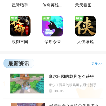
星际猎手
传奇英雄酷跑
天天看图猜成语
权御三国
缪斯余音
大侠坛说
最新资讯
更多>>
摩尔庄园的载具怎么获得
1
摩尔庄园里的载具可以通过新手主线、小镇兑换、特权赠送、限时活动、扭蛋抽
08-02
光遇理念之灵这位先祖怎么过