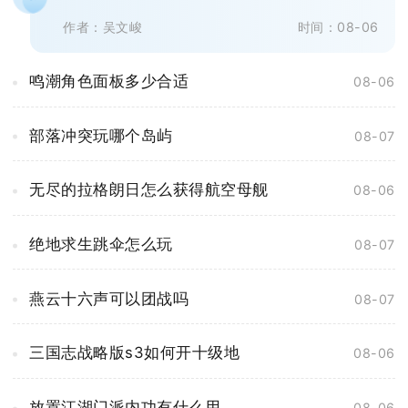
搜寻地图各个采集点，最终一无所获...
作者：吴文峻
时间：08-06
鸣潮角色面板多少合适
08-06
部落冲突玩哪个岛屿
08-07
无尽的拉格朗日怎么获得航空母舰
08-06
绝地求生跳伞怎么玩
08-07
燕云十六声可以团战吗
08-07
三国志战略版s3如何开十级地
08-06
放置江湖门派内功有什么用
08-06