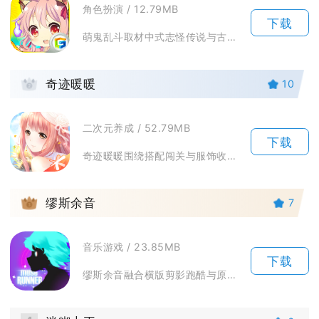
角色扮演 / 12.79MB
下载
萌鬼乱斗取材中式志怪传说与古典名著，把黑白无常、狐妖、历史名将全部萌化重塑，主打轻策略回合...
2
奇迹暖暖
10
二次元养成 / 52.79MB
下载
奇迹暖暖围绕搭配闯关与服饰收集展开长线养成游玩，玩家化身搭配师，跟随暖暖游历奇迹大陆七大国...
3
缪斯余音
7
音乐游戏 / 23.85MB
下载
缪斯余音融合横版剪影跑酷与原创电音节奏玩法，玩家操控剪影音灵跟随乐曲节拍完成闪避行进，每一...