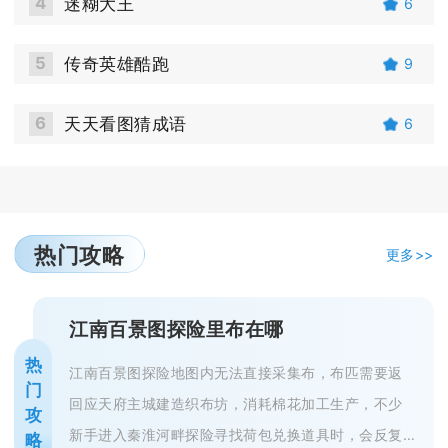
4
迷糊大王
6
5
传奇英雄酷跑
9
6
天天看图猜成语
6
热门攻略
更多>>
江南百景图探险里布在哪
热
江南百景图探险地图内无法直接采集布，布匹需要返
门
回应天府主城建造织布坊，消耗棉花加工生产，不少
攻
新手进入秦淮河畔探险寻找荷包兑换道具时，会反复
略