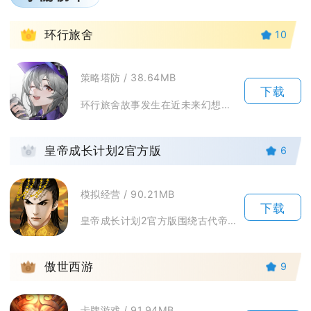
1
环行旅舍
10
策略塔防 / 38.64MB
下载
环行旅舍故事发生在近未来幻想星球可斯莫尔，玩家将化身克莱因舍向导，带领一众舍友穿梭各地探索...
2
皇帝成长计划2官方版
6
模拟经营 / 90.21MB
下载
皇帝成长计划2官方版围绕古代帝王人生打造历史模拟养成手游，玩家能够自选历朝帝王剧本，执掌朝...
3
傲世西游
9
卡牌游戏 / 91.94MB