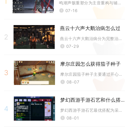
1
鸣潮声骸重塑分为主音重构与辅音重构两类操作，二者解锁条件、适用声骸、消
07-16
燕云十六声大鹅治病怎么过
2
燕云十六声大鹅治病分为完整治愈拿普通鹅蛋、主动治疗失败触发狂暴大鹅两套
07-29
摩尔庄园怎么获得茄子种子
3
摩尔庄园茄子种子主要通过开心农场梅森小屋内的种子商店直接购买获取，属于
08-07
梦幻西游手游石艺和什么搭配
4
梦幻西游手游石艺最优搭配为采矿，这套组合是工坊系统内自给自足、稳定赚金
08-01