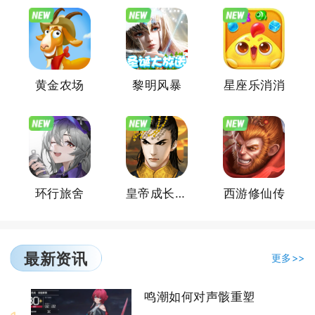
黄金农场
黎明风暴
星座乐消消
环行旅舍
皇帝成长计划2官方版
西游修仙传
最新资讯
更多>>
鸣潮如何对声骸重塑