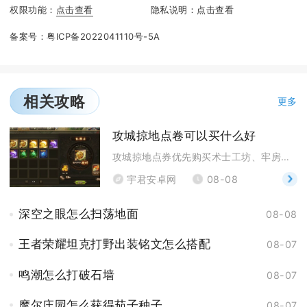
权限功能：
点击查看
隐私说明：
点击查看
备案号：
粤ICP备2022041110号-5A
相关攻略
更多
攻城掠地点卷可以买什么好
攻城掠地点券优先购买术士工坊、牢房、核心套装图纸，
宇君安卓网
08-08
深空之眼怎么扫荡地面
08-08
王者荣耀坦克打野出装铭文怎么搭配
08-07
鸣潮怎么打破石墙
08-07
摩尔庄园怎么获得茄子种子
08-07