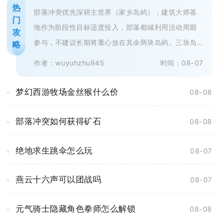
热
部落冲突优先深耕主世界（家乡岛屿），建筑大师基
门
地作为阶段性目标适度投入，部落都城利用活动周期
攻
参与，不建议长期将重心放在其余两块岛屿。三块岛
略
屿资源体系互相独立，成长收益、游...
作者：wuyuhzhu945
时间：08-07
梦幻西游牧场金丝猴什么价
08-08
部落冲突如何获得矿石
08-08
绝地求生跳伞怎么玩
08-07
燕云十六声可以团战吗
08-07
元气骑士隐藏角色拳师怎么解锁
08-08