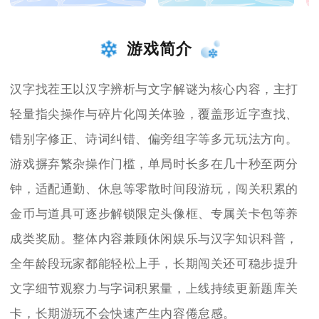
游戏简介
汉字找茬王以汉字辨析与文字解谜为核心内容，主打
轻量指尖操作与碎片化闯关体验，覆盖形近字查找、
错别字修正、诗词纠错、偏旁组字等多元玩法方向。
游戏摒弃繁杂操作门槛，单局时长多在几十秒至两分
钟，适配通勤、休息等零散时间段游玩，闯关积累的
金币与道具可逐步解锁限定头像框、专属关卡包等养
成类奖励。整体内容兼顾休闲娱乐与汉字知识科普，
全年龄段玩家都能轻松上手，长期闯关还可稳步提升
文字细节观察力与字词积累量，上线持续更新题库关
卡，长期游玩不会快速产生内容倦怠感。