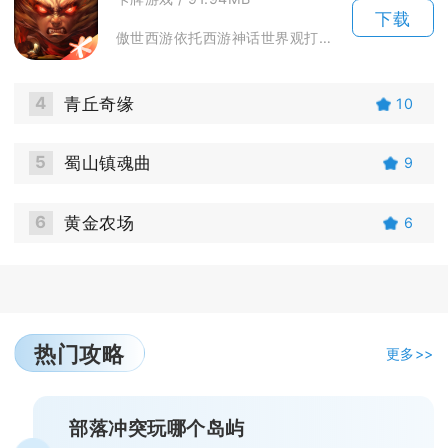
下载
傲世西游依托西游神话世界观打造策略卡牌手游，融合战将收集、阵型博弈与角色养成玩法。游戏汇聚...
4
青丘奇缘
10
5
蜀山镇魂曲
9
6
黄金农场
6
热门攻略
更多>>
部落冲突玩哪个岛屿