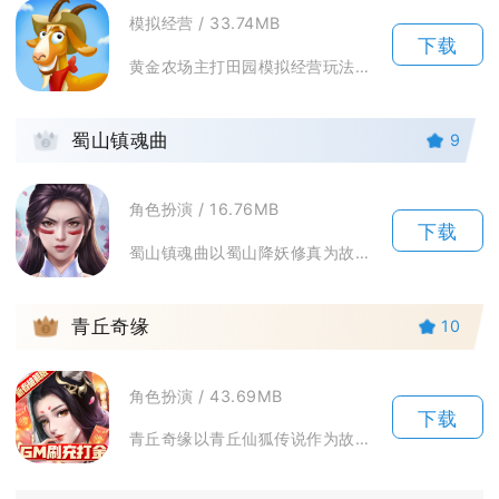
模拟经营 / 33.74MB
下载
黄金农场主打田园模拟经营玩法，兼顾种地养殖、订单经营与闯关玩法，适配碎片化游玩。手机端操作...
2
蜀山镇魂曲
9
角色扮演 / 16.76MB
下载
蜀山镇魂曲以蜀山降妖修真为故事主线，玩家扮演初入仙途的修士，在各类秘境副本里收服妖物、打磨...
3
青丘奇缘
10
角色扮演 / 43.69MB
下载
青丘奇缘以青丘仙狐传说作为故事基底，打造3D国风仙侠开放世界。玩家将踏入三界仙境，跟随主线...