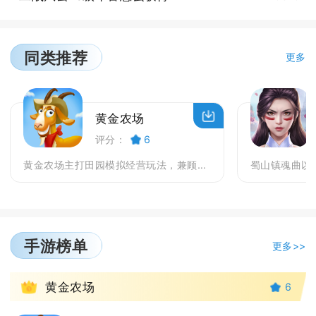
同类推荐
更多
黄金农场
评分：
6
黄金农场主打田园模拟经营玩法，兼顾种地养殖、订单经...
手游榜单
更多>>
1
黄金农场
6