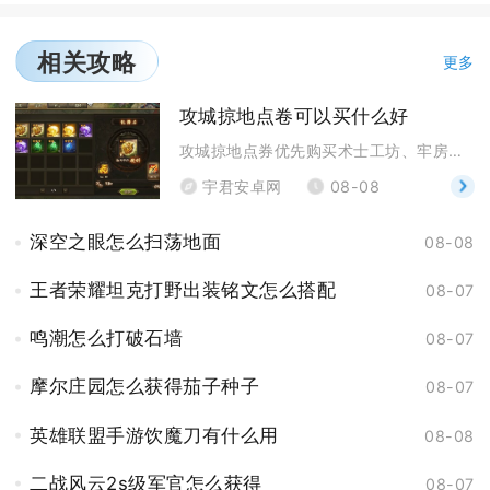
相关攻略
更多
攻城掠地点卷可以买什么好
攻城掠地点券优先购买术士工坊、牢房、核心套装图纸，
宇君安卓网
08-08
深空之眼怎么扫荡地面
08-08
王者荣耀坦克打野出装铭文怎么搭配
08-07
鸣潮怎么打破石墙
08-07
摩尔庄园怎么获得茄子种子
08-07
英雄联盟手游饮魔刀有什么用
08-08
二战风云2s级军官怎么获得
08-07