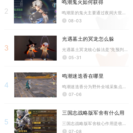
鸣潮鬼火如何获得
2
鸣潮里的鬼火主要通过夜间大世界采集、击败夜游类残象怪物以及完成限时探索
08-03
光遇墓土的冥龙怎么躲
3
光遇墓土冥龙核心躲法是“先预判红光、再用掩体/高空/动作打断锁定”，熟
05-31
鸣潮迷迭香在哪里
4
鸣潮迷迭香分为野外全域采集点位与拉古那城药剂商店定点采购两种获取渠道，
07-06
三国志战略版军舍有什么用
5
三国志战略版军舍核心作用是收纳闲置武将、降低武将驻守占用、合理调配兵力
07-08