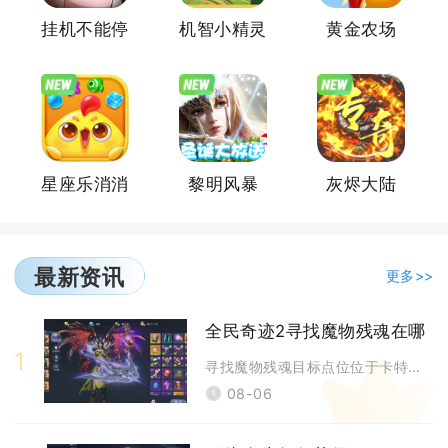
挂机不能停
机智小精灵
黄金农场
星座乐消消
黎明风暴
灰烬大陆
最新资讯
更多>>
全民奇迹2寻找魔物残魂在哪
1
寻找魔物残魂目标点位位于卡特鲁遗迹地图内部的长廊区域，接取奇遇任务之后
08-06