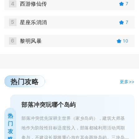
4
西游修仙传
7
5
星座乐消消
7
6
黎明风暴
10
热门攻略
更多>>
部落冲突玩哪个岛屿
热
部落冲突优先深耕主世界（家乡岛屿），建筑大师基
门
地作为阶段性目标适度投入，部落都城利用活动周期
攻
参与，不建议长期将重心放在其余两块岛屿。三块岛