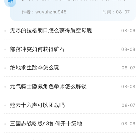
略
屿资源体系互相独立，成长收益、游...
作者：wuyuhzhu945
时间：08-07
无尽的拉格朗日怎么获得航空母舰
08-06
部落冲突如何获得矿石
08-08
绝地求生跳伞怎么玩
08-07
元气骑士隐藏角色拳师怎么解锁
08-08
燕云十六声可以团战吗
08-07
三国志战略版s3如何开十级地
08-06