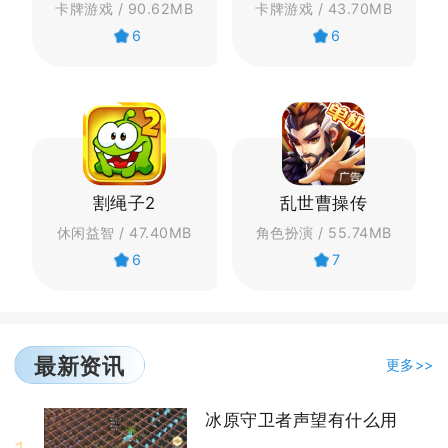
卡牌游戏 / 90.62MB
卡牌游戏 / 43.70MB
6
6
割绳子2
乱世曹操传
休闲益智 / 47.40MB
角色扮演 / 55.74MB
6
7
最新资讯
更多>>
冰原守卫者声望有什么用