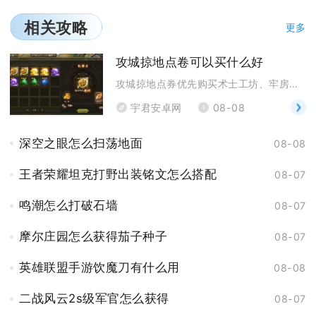
相关攻略
更多
攻城掠地点卷可以买什么好
攻城掠地点券优先购买术士工坊、牢房、核心套装图纸，
宇君安卓网
08-08
深空之眼怎么扫荡地面
08-08
王者荣耀坦克打野出装铭文怎么搭配
08-07
鸣潮怎么打破石墙
08-07
摩尔庄园怎么获得茄子种子
08-07
英雄联盟手游饮魔刀有什么用
08-08
二战风云2s级军官怎么获得
08-07