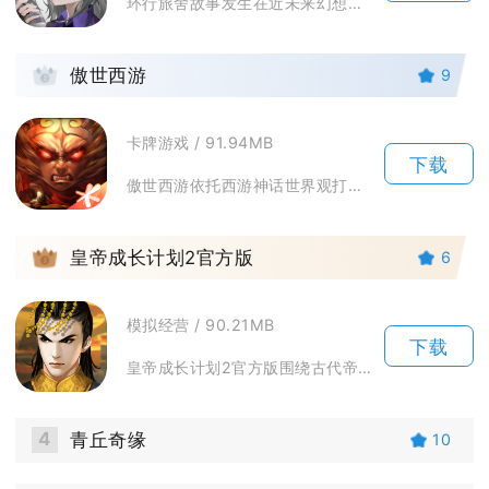
环行旅舍故事发生在近未来幻想星球可斯莫尔，玩家将化身克莱因舍向导，带领一众舍友穿梭各地探索...
2
傲世西游
9
卡牌游戏 / 91.94MB
下载
傲世西游依托西游神话世界观打造策略卡牌手游，融合战将收集、阵型博弈与角色养成玩法。游戏汇聚...
3
皇帝成长计划2官方版
6
模拟经营 / 90.21MB
下载
皇帝成长计划2官方版围绕古代帝王人生打造历史模拟养成手游，玩家能够自选历朝帝王剧本，执掌朝...
4
青丘奇缘
10