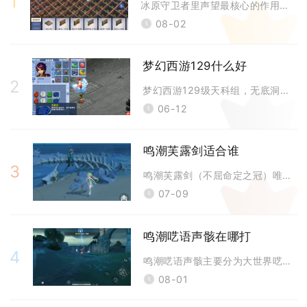
1
冰原守卫者里声望最核心的作用是解锁佣兵招募上限，同时解锁营地废墟清理权
08-02
梦幻西游129什么好
2
梦幻西游129级天科组，无底洞、女儿村、阴曹地府、凌波城、神木林是综合
06-12
鸣潮芙露剑适合谁
3
鸣潮芙露剑（不屈命定之冠）唯一最优适配角色为卡提希娅，其余迅刀角色仅能
07-09
鸣潮呓语声骸在哪打
4
鸣潮呓语声骸主要分为大世界呓语种残象与副本虚质磁暴区精英两类，核心刷取
08-01