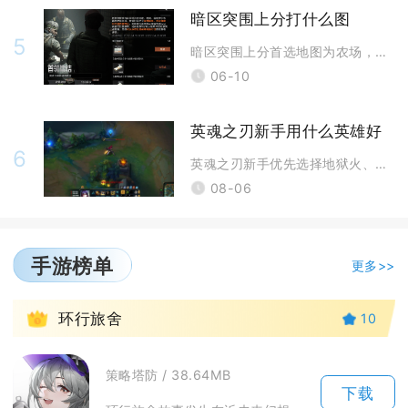
暗区突围上分打什么图
5
暗区突围上分首选地图为农场，其次是山谷，进阶可选择前线要塞，这三张图兼
06-10
英魂之刃新手用什么英雄好
6
英魂之刃新手优先选择地狱火、冰雪女王、金乌这三名英雄，分别对应坦克、法
08-06
手游榜单
更多>>
1
环行旅舍
10
策略塔防 / 38.64MB
下载