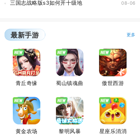
三国志战略版s3如何开十级地
08-06
最新手游
更多
青丘奇缘
蜀山镇魂曲
傲世西游
黄金农场
黎明风暴
星座乐消消