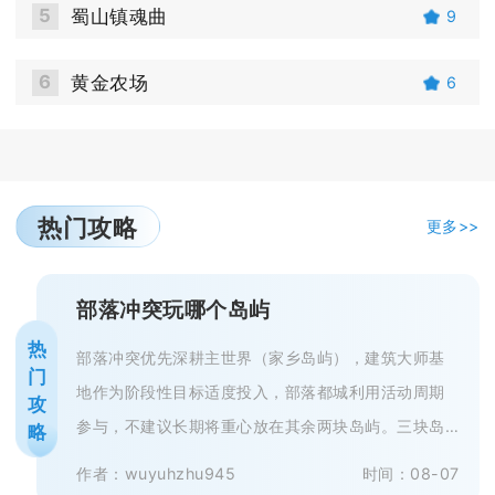
5
蜀山镇魂曲
9
6
黄金农场
6
热门攻略
更多>>
部落冲突玩哪个岛屿
热
部落冲突优先深耕主世界（家乡岛屿），建筑大师基
门
地作为阶段性目标适度投入，部落都城利用活动周期
攻
参与，不建议长期将重心放在其余两块岛屿。三块岛
略
屿资源体系互相独立，成长收益、游...
作者：wuyuhzhu945
时间：08-07