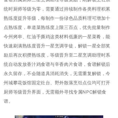
统时厨师等级为零，需要通过持续制作各类料理积累
熟练度提升等级，每制作一份绿色品质料理可增加十
点熟练度，单道菜熟练度上限三百点，优先批量制作
今州烤串、红油手撕鸡这类材料低廉的一星菜肴，能
快速刷满熟练度晋升一星烹调学徒，解锁一星全部奖
励后再次积攒熟练度，等级晋升至二星烹调助理时系
统自动发放香汁鸡食谱与辛香肉片食谱，食谱解锁后
永久留存，不会随道具消耗消失，无需重复解锁，今
州城攀花饭馆固定灶台、野外散落烹饪点位均可打开
厨师等级晋升界面，无需额外寻找专属NPC解锁食
谱。