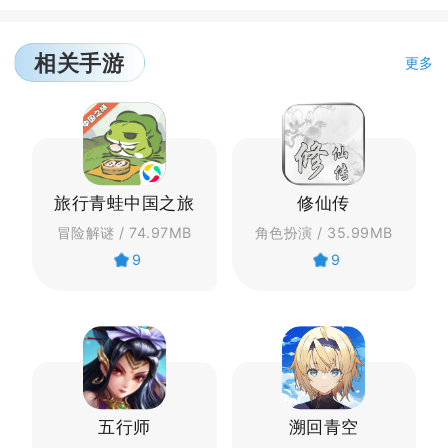
相关手游
更多
旅行青蛙中国之旅
修仙传
冒险解谜 / 74.97MB
角色扮演 / 35.99MB
9
9
五行师
溯回青空