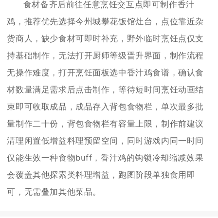
食材备齐后前往任意烹饪交互点即可制作香汁
鸡，推荐优先选择今州城攀花饭馆灶台，点位靠近杂
货商人，缺少食材可即时补充，野外临时烹饪点仅支
持基础制作，无法打开厨师等级晋升界面，制作流程
无操作难度，打开烹饪面板选中香汁鸡食谱，确认食
材数量满足需求后点击制作，等待短时间烹饪动画结
束即可收取成品，成品存入背包食物栏，单次最多批
量制作二十份，背包食物栏有容量上限，制作前建议
清理闲置低增益料理预留空间，同时游戏内同一时间
仅能生效一种食物buff，香汁鸡的钩锁冷却缩减效果
会覆盖其他探索类料理增益，跑图阶段单独食用即
可，无需叠加其他菜品。