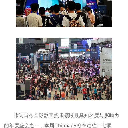
作为当今全球数字娱乐领域最具知名度与影响力
的年度盛会之一，本届ChinaJoy将在过往十七届