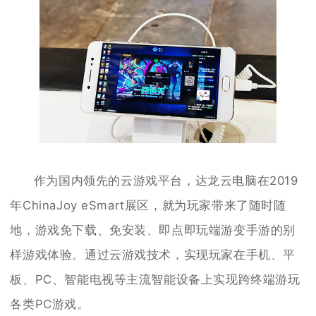
作为国内领先的云游戏平台，达龙云电脑在2019
年ChinaJoy eSmart展区，就为玩家带来了随时随
地，游戏免下载、免安装、即点即玩端游变手游的别
样游戏体验。通过云游戏技术，实现玩家在手机、平
板、PC、智能电视等主流智能设备上实现跨终端游玩
各类PC游戏。