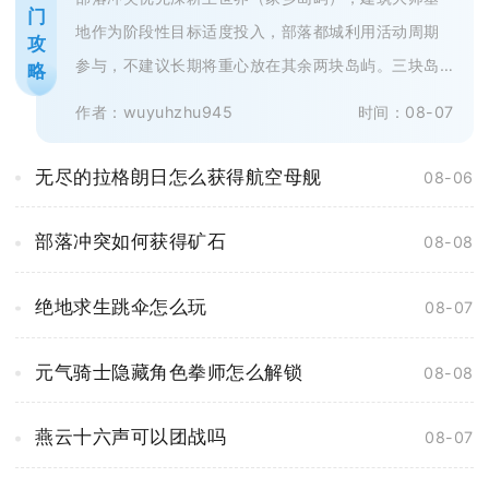
门
地作为阶段性目标适度投入，部落都城利用活动周期
攻
参与，不建议长期将重心放在其余两块岛屿。三块岛
略
屿资源体系互相独立，成长收益、游...
作者：wuyuhzhu945
时间：08-07
无尽的拉格朗日怎么获得航空母舰
08-06
部落冲突如何获得矿石
08-08
绝地求生跳伞怎么玩
08-07
元气骑士隐藏角色拳师怎么解锁
08-08
燕云十六声可以团战吗
08-07