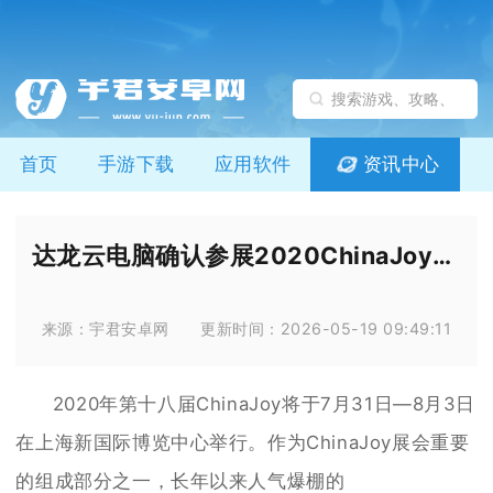
首页
手游下载
应用软件
资讯中心
达龙云电脑确认参展2020ChinaJoyBTOC将再续精彩
来源：宇君安卓网
更新时间：2026-05-19 09:49:11
2020年第十八届ChinaJoy将于7月31日—8月3日
在上海新国际博览中心举行。作为ChinaJoy展会重要
的组成部分之一，长年以来人气爆棚的