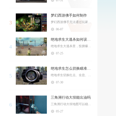
07-31
梦幻西游佛手如何制作
3
梦幻西游佛手无法通过玩家技能制作，只能在系统药店直接购买，是恢复20点魔法值的基础一级药品...
06-07
绝地求生大逃杀如何误伤队友
4
绝地求生大逃杀里，投掷爆炸物、近战道具、载具连锁伤害、油桶引爆、燃烧道具、近距离乱枪扫射是...
07-25
绝地求生怎么切换瞄准器形状
5
绝地求生切换红点、全息、二倍镜瞄准器形状分为对局内快捷键实时切换和大厅设置永久保存两种方式...
07-30
三角洲行动大坝能出油吗
6
三角洲行动大坝地图可以稳定产出油类物资，是对局内获取燃油、原油类道具的核心区域之一，不同区...
05-27