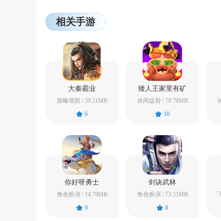
相关手游
大秦霸业
矮人王家里有矿
策略塔防 / 59.21MB
休闲益智 / 79.78MB
休
6
10
你好呀勇士
剑诀武林
角色扮演 / 14.79MB
角色扮演 / 73.55MB
飞
9
8