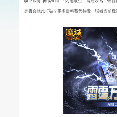
职业即将“神临亚特”！闪电破空，雷霆轰鸣，全
是否会就此打破？更多爆料蓄势待发，强者当前敬