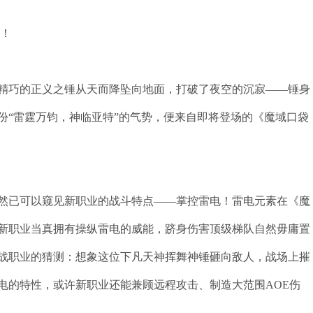
议！
精巧的正义之锤从天而降坠向地面，打破了夜空的沉寂——锤身
份“雷霆万钧，神临亚特”的气势，便来自即将登场的《魔域口袋
然已可以窥见新职业的战斗特点——掌控雷电！雷电元素在《魔
新职业当真拥有操纵雷电的威能，跻身伤害顶级梯队自然毋庸置
战职业的猜测：想象这位下凡天神挥舞神锤砸向敌人，战场上摧
电的特性，或许新职业还能兼顾远程攻击、制造大范围AOE伤