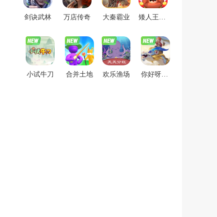
剑诀武林
万店传奇
大秦霸业
矮人王家里有矿
小试牛刀
合并土地
欢乐渔场
你好呀勇士