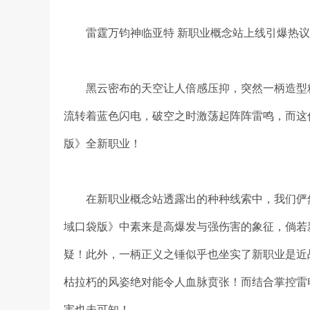
雷霆万钧神临亚特 新职业概念站上线引爆热
黑云密布的天空让人倍感压抑，突然一柄造型
流转着蓝色闪电，破空之时激荡起阵阵雷鸣，而这
版》全新职业！
在新职业概念站透露出的种种线索中，我们俨
域口袋版》中素来是高爆发与强伤害的象征，倘若
疑！此外，一柄正义之锤似乎也坐实了新职业是近
枯拉朽的风姿绝对能令人血脉贲张！而结合掌控雷
害也未可知！