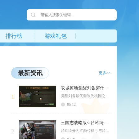
排行榜
游戏礼包
最新资讯
更多>>
攻城掠地觉醒刘备穿什么套装
1
觉醒刘备最优套装为桃园之誓，过渡期首选真霸下，次选真驱虎或凤凰套装，词条以强防、掌控、血量...
06-12
三国志战略版s2吕玲绮带什么
2
吕玲绮分为红颜弓群弓与吕布父女骑两套主流体系，战法、兵书与装备优先围绕主动战法高频释放来搭...