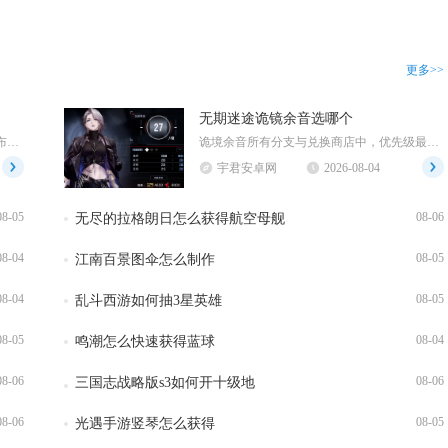
更多>>
无期迷途诡镜余音选哪个
江南百景图探险地图内无法直接采集布，布匹需要返回应天府主城建造织布坊，消耗棉花加工生产，不...
诡境余音所有分支与兑换商店中，优先级最高的选择为狂级烙印先行者，其次是当期限定活动狂烙印，...
宇君安卓网
2026-08-04
08-05
08-06
无尽的拉格朗日怎么获得航空母舰
08-04
08-05
江南百景图伞怎么制作
08-04
08-05
乱斗西游如何抽3星英雄
08-05
08-04
鸣潮怎么快速获得蓝球
08-06
08-06
三国志战略版s3如何开十级地
08-06
08-05
光遇手游竖琴怎么获得