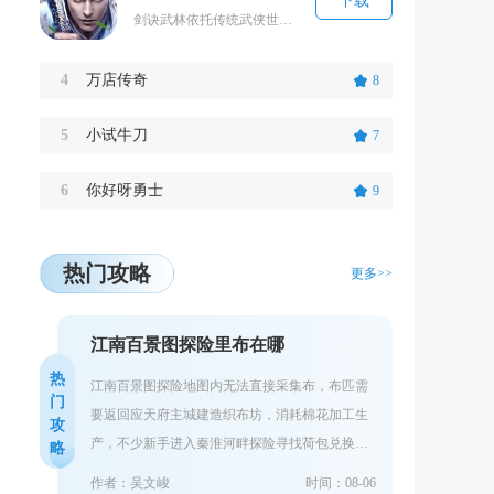
下载
剑诀武林依托传统武侠世界观构建江湖舞台，玩家扮演初入江湖的侠客，研习各式剑诀武学，闯荡九州...
4
万店传奇
8
5
小试牛刀
7
6
你好呀勇士
9
热门攻略
更多>>
江南百景图探险里布在哪
热
江南百景图探险地图内无法直接采集布，布匹需
门
要返回应天府主城建造织布坊，消耗棉花加工生
攻
产，不少新手进入秦淮河畔探险寻找荷包兑换道
略
具时，会反复搜寻地图各个采集点，最终一无所
作者：吴文峻
时间：08-06