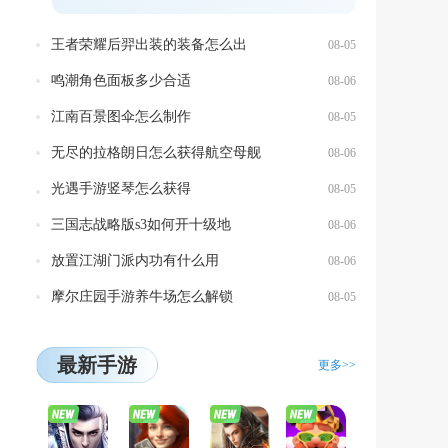
获...
王者荣耀后羿出装的装备怎么出
08-05
鸣潮角色面板多少合适
08-06
江南百景图伞怎么制作
08-05
无尽的拉格朗日怎么获得航空母舰
08-06
光遇手游竖琴怎么获得
08-05
三国志战略版s3如何开十级地
08-06
放置江湖门派内功有什么用
08-06
摩尔庄园手游养牛场怎么解锁
08-05
最新手游
更多>>