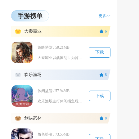
手游榜单
更多>>
1
大秦霸业
6
策略塔防 / 59.21MB
下载
大秦霸业以战国乱世为背景，融合沙盘征战、武将养成与副本闯关等多元内容，玩家化身一方君主经营...
2
欢乐渔场
8
休闲益智 / 57.94MB
下载
欢乐渔场主打休闲捕鱼玩法，融合关卡闯关、炮台养成、鱼种收集等多元内容，打造轻松的海底休闲体...
3
剑诀武林
8
角色扮演 / 73.55MB