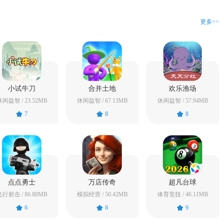
更多>>
小试牛刀
合并土地
欢乐渔场
闲益智 / 23.52MB
休闲益智 / 67.13MB
休闲益智 / 57.94MB
7
8
8
点点勇士
万店传奇
超凡台球
行射击 / 86.88MB
模拟经营 / 50.42MB
体育竞技 / 46.11MB
6
8
9