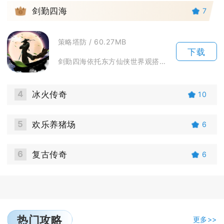
3
剑勤四海
7
策略塔防 / 60.27MB
下载
剑勤四海依托东方仙侠世界观搭建广阔修仙世界，主打轻量化挂机修仙玩法，适配碎片化手机游玩场景...
4
冰火传奇
10
5
欢乐养猪场
6
6
复古传奇
6
热门攻略
更多>>