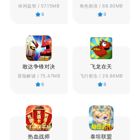
休闲益智 / 57.15MB
角色扮演 / 68.90MB
9
9
敢达争锋对决
飞龙在天
冒险解谜 / 75.47MB
飞行射击 / 29.86MB
6
8
热血战师
泰坦联盟