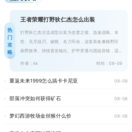
王者荣耀打野狄仁杰怎么出装
热
打野狄仁杰主流成型出装为贪婪之噬、急速战靴、末
门
世、无尽战刃、破晓、名刀司命，这套装备兼顾野区
攻
刷野效率、持续普攻输出、护甲穿透与团战容错，适
略
配绝大多数排位对局，敌方阵容存在...
作者：kk
时间：08-09
重返未来1999怎么搞卡卡尼亚
08-09
部落冲突如何获得矿石
08-08
梦幻西游牧场金丝猴什么价
08-08