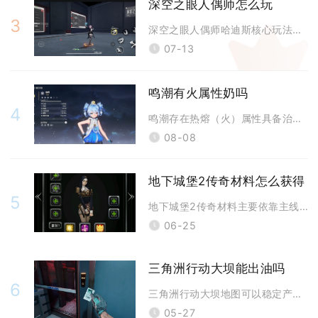
深空之眼人偶师怎么玩
3
深空之眼人偶师哈迪斯核心玩法核心是稳定控住25至75点神能持续叠加冥息
07-13
鸣潮有火属性奶吗
4
鸣潮存在热熔（火）属性具备治疗能力的角色，布兰特与莫宁是当前游戏内两名
08-08
地下城堡2传奇材料怎么获得
5
地下城堡2传奇材料主要依靠主线副本BOSS掉落、黑暗裂隙高层产出、地图
06-25
三角洲行动大坝能出油吗
6
三角洲行动大坝地图可以稳定产出油类物资，是对局内获取燃油、原油类道具的
05-27