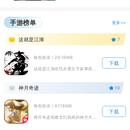
手游榜单
更多>>
1
这就是江湖
7
角色扮演 / 29.16MB
下载
这就是江湖依托水墨文字叙事搭建开放式武侠放置世界，摒弃固定职业束缚，玩家从无名少侠起步，可...
2
神月奇迹
10
角色扮演 / 97.18MB
下载
神月奇迹搭建玄幻风格的神月大陆，是一款移动端MMO冒险游戏。玩家可以挑选四大职业开启冒险，...