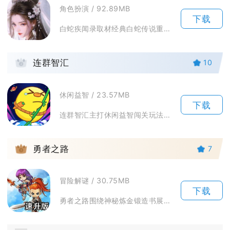
角色扮演 / 92.89MB
下载
白蛇疾闻录取材经典白蛇传说重构东方人妖世界，玩家化身天命猎妖师穿梭江南水乡、金山秘境，探寻...
2
连群智汇
10
休闲益智 / 23.57MB
下载
连群智汇主打休闲益智闯关玩法，属于轻量联网手游。游戏核心目标十分清晰，玩家需要达成单关指定...
3
勇者之路
7
冒险解谜 / 30.75MB
下载
勇者之路围绕神秘炼金锻造书展开冒险故事，玩家偶然获得这件装备融合道具，开启跨区域闯关冒险，...