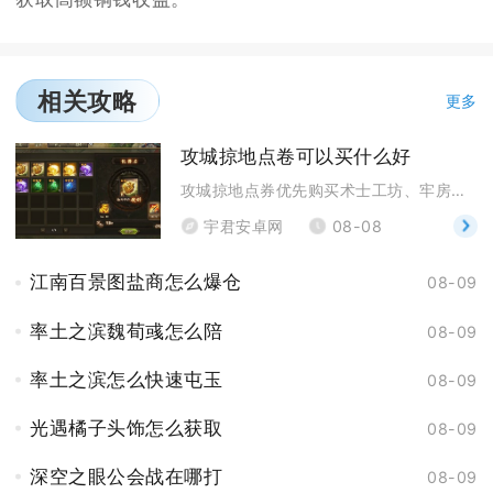
相关攻略
更多
攻城掠地点卷可以买什么好
攻城掠地点券优先购买术士工坊、牢房、核心套装图纸，
宇君安卓网
08-08
江南百景图盐商怎么爆仓
08-09
率土之滨魏荀彧怎么陪
08-09
率土之滨怎么快速屯玉
08-09
光遇橘子头饰怎么获取
08-09
深空之眼公会战在哪打
08-09