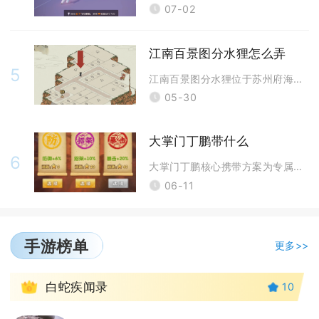
07-02
江南百景图分水狸怎么弄
5
江南百景图分水狸位于苏州府海棠坞，解锁后可使范围内家具铺、画室、木炭店
05-30
大掌门丁鹏带什么
6
大掌门丁鹏核心携带方案为专属武器圆月弯刀、合璧伙伴薛衣人、阴阳大悲赋心
06-11
手游榜单
更多>>
1
白蛇疾闻录
10