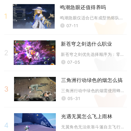
鸣潮急眼还值得养吗
1
鸣潮急眼仅适合已有成型热熔队伍、缺少副C补充伤害的玩家投入资源，零氪、
07-11
新苍穹之剑选什么职业
2
新苍穹之剑优先选择顺序为：零氪纯新手首选武圣，追求刷图效率选巫灵，团队
07-05
三角洲行动绿色的烟怎么搞
3
三角洲行动中绿色的烟需使用蜂医干员的蜂巢科技烟雾弹搭配激素枪触发，先投
05-31
光遇无翼怎么飞上雨林
4
无翼角色无法依靠斗篷自主飞行，想要在雨林完成高空移动抵达神庙核心区域，