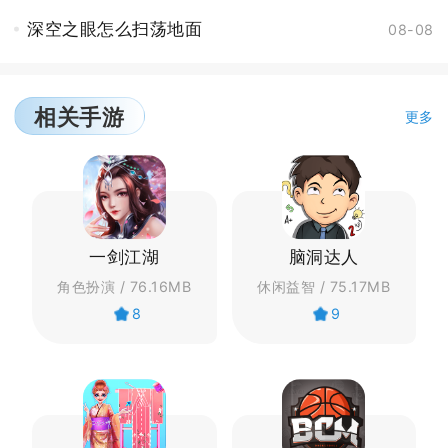
深空之眼怎么扫荡地面
08-08
相关手游
更多
一剑江湖
脑洞达人
角色扮演 / 76.16MB
休闲益智 / 75.17MB
8
9