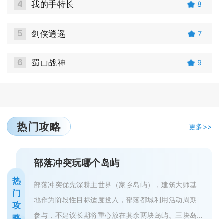
4
我的手特长
8
5
剑侠逍遥
7
6
蜀山战神
9
热门攻略
更多>>
部落冲突玩哪个岛屿
热
部落冲突优先深耕主世界（家乡岛屿），建筑大师基
门
地作为阶段性目标适度投入，部落都城利用活动周期
攻
参与，不建议长期将重心放在其余两块岛屿。三块岛
略