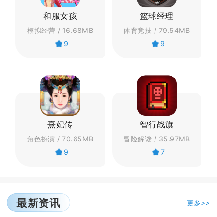
和服女孩
篮球经理
模拟经营 / 16.68MB
体育竞技 / 79.54MB
9
9
熹妃传
智行战旗
角色扮演 / 70.65MB
冒险解谜 / 35.97MB
9
7
最新资讯
更多>>