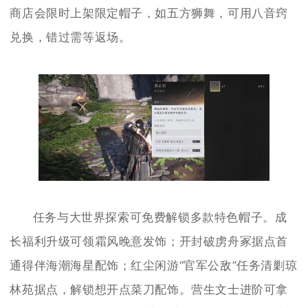
商店会限时上架限定帽子，如五方狮舞，可用八音窍
兑换，错过需等返场。
任务与大世界探索可免费解锁多款特色帽子。成
长福利升级可领霜风晚意发饰；开封破虏舟冢据点首
通得伴海潮海星配饰；红尘闲游“官军公敌”任务清剿琼
林苑据点，解锁想开点菜刀配饰。营生文士进阶可拿