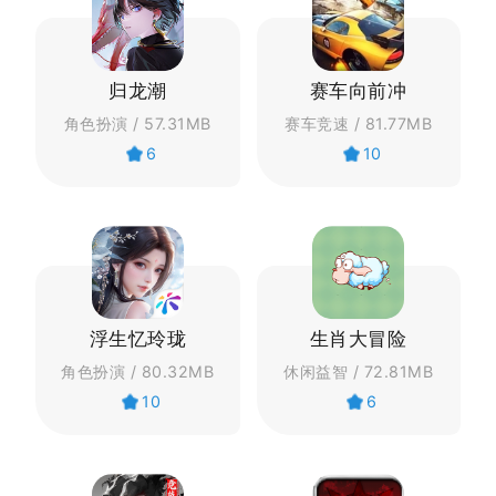
归龙潮
赛车向前冲
角色扮演 / 57.31MB
赛车竞速 / 81.77MB
6
10
浮生忆玲珑
生肖大冒险
角色扮演 / 80.32MB
休闲益智 / 72.81MB
10
6