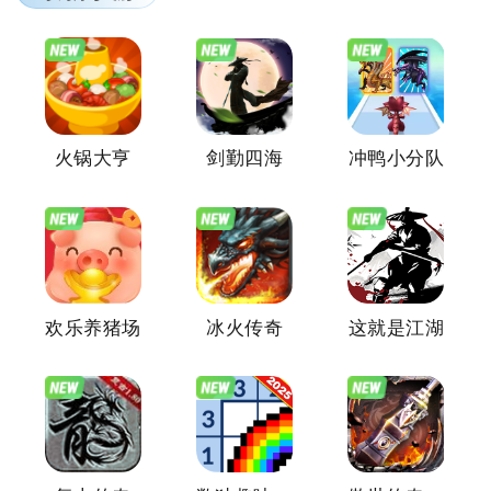
火锅大亨
剑勤四海
冲鸭小分队
欢乐养猪场
冰火传奇
这就是江湖