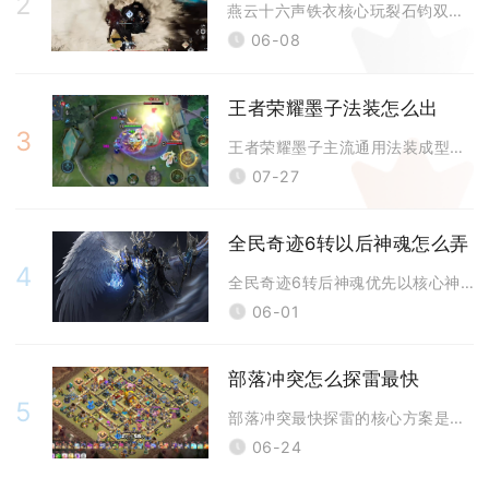
2
燕云十六声铁衣核心玩裂石钧双切流，以陌刀焚此心为核心输出，横刀挂铁衣成
06-08
王者荣耀墨子法装怎么出
3
王者荣耀墨子主流通用法装成型顺序为冷静之靴、圣杯、回响之杖、博学者之怒
07-27
全民奇迹6转以后神魂怎么弄
4
全民奇迹6转后神魂优先以核心神魂养成、神魂部位搭配、神魂淬炼进阶、神魂
06-01
部落冲突怎么探雷最快
5
部落冲突最快探雷的核心方案是空陆兵种分层定点部署+阵型预判前置排查，地
06-24