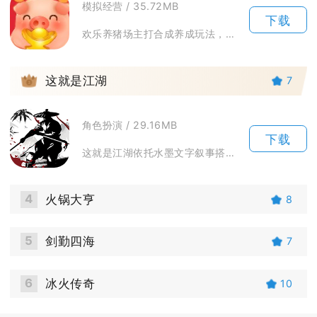
模拟经营 / 35.72MB
下载
欢乐养猪场主打合成养成玩法，玩家经营一座专属猪场，依靠合成小猪不断扩张农场规模。开局会赠送...
3
这就是江湖
7
角色扮演 / 29.16MB
下载
这就是江湖依托水墨文字叙事搭建开放式武侠放置世界，摒弃固定职业束缚，玩家从无名少侠起步，可...
4
火锅大亨
8
5
剑勤四海
7
6
冰火传奇
10