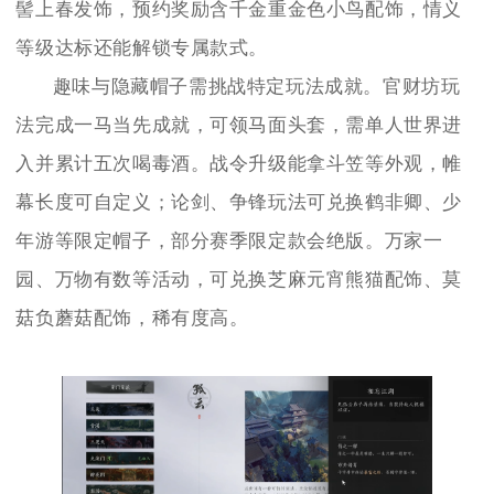
髻上春发饰，预约奖励含千金重金色小鸟配饰，情义
等级达标还能解锁专属款式。
趣味与隐藏帽子需挑战特定玩法成就。官财坊玩
法完成一马当先成就，可领马面头套，需单人世界进
入并累计五次喝毒酒。战令升级能拿斗笠等外观，帷
幕长度可自定义；论剑、争锋玩法可兑换鹤非卿、少
年游等限定帽子，部分赛季限定款会绝版。万家一
园、万物有数等活动，可兑换芝麻元宵熊猫配饰、莫
菇负蘑菇配饰，稀有度高。