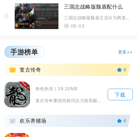
三国志战略版魏盾配什么
6
三国志战略版魏盾主流分为两套顶配搭配，分别是曹操+典韦+许褚虎卫反击盾
08-03
手游榜单
更多>>
1
复古传奇
6
角色扮演 / 39.20MB
下载
复古传奇重现经典玛法大陆风貌，延续1.76版本核心内容，保留战法道三大职业经典体系。游戏摒...
2
欢乐养猪场
6