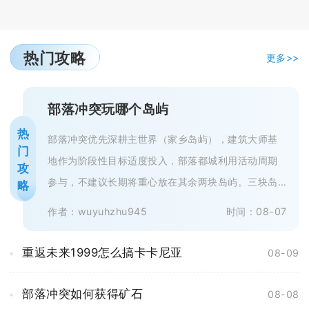
热门攻略
更多>>
部落冲突玩哪个岛屿
热
部落冲突优先深耕主世界（家乡岛屿），建筑大师基
门
地作为阶段性目标适度投入，部落都城利用活动周期
攻
参与，不建议长期将重心放在其余两块岛屿。三块岛
略
屿资源体系互相独立，成长收益、游...
作者：wuyuhzhu945
时间：08-07
重返未来1999怎么搞卡卡尼亚
08-09
部落冲突如何获得矿石
08-08