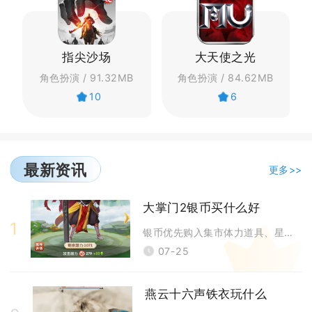
指尖沙场
大天使之光
角色扮演 / 91.32MB
角色扮演 / 84.62MB
10
6
最新资讯
更多>>
大掌门2银币买什么好
1
银币优先购入集市体力道具、星盘养成材料，其次分配给装备强化、核心弟子技
07-25
燕云十六声铁衣玩什么