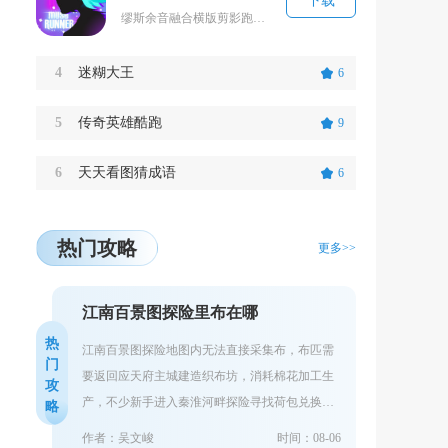
下载
缪斯余音融合横版剪影跑酷与原创电音节奏玩法，玩家操控剪影音灵跟随乐曲节拍完成闪避行进，每一...
4
迷糊大王
6
5
传奇英雄酷跑
9
6
天天看图猜成语
6
热门攻略
更多>>
江南百景图探险里布在哪
热
江南百景图探险地图内无法直接采集布，布匹需
门
要返回应天府主城建造织布坊，消耗棉花加工生
攻
产，不少新手进入秦淮河畔探险寻找荷包兑换道
略
具时，会反复搜寻地图各个采集点，最终一无所
作者：吴文峻
时间：08-06