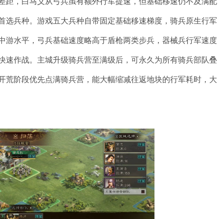
差距，白马义从弓兵虽有额外行军提速，但基础移速仍不及满配
首选兵种。游戏五大兵种自带固定基础移速梯度，骑兵原生行军
中游水平，弓兵基础速度略高于盾枪两类步兵，器械兵行军速度
快速作战。主城升级骑兵营至满级后，可永久为所有骑兵部队叠
开荒阶段优先点满骑兵营，能大幅缩减往返地块的行军耗时，大