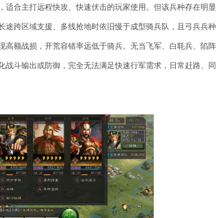
，适合主打远程快攻、快速伏击的玩家使用。但该兵种存在明显
长途跨区域支援、多线抢地时依旧慢于成型骑兵队，且弓兵兵种
现高额战损，开荒容错率远低于骑兵。无当飞军、白毦兵、陷阵
化战斗输出或防御，完全无法满足快速行军需求，日常赶路、同