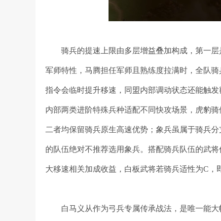
骑兵的提速上限由多层增益叠加构成，第一层
军师特性，马腾担任军师且熟练度拉满时，全队骑
指令会临时提升移速，同盟内部调动状态还能触发
内部两类进阶特殊兵种适配不同快攻场景，虎豹骑
二者均保留骑兵原生高速优势；象兵虽属于骑兵分
的队伍绝对不推荐选用象兵。搭配骑兵队伍的武将
大移速相关加成收益，白板武将若骑兵适性为C，
白马义从作为弓兵专属传承战法，是唯一能大