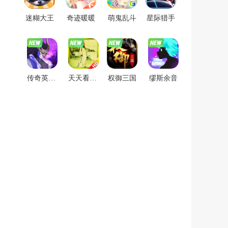
迷糊大王
奇迹暖暖
萌鬼乱斗
星际猎手
传奇英雄酷跑
天天看图猜成语
权御三国
缪斯余音