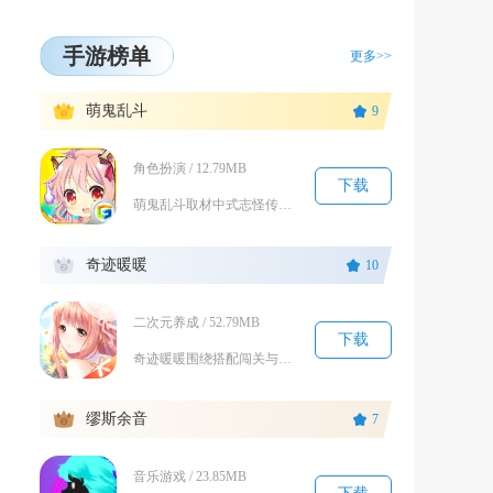
手游榜单
更多>>
1
萌鬼乱斗
9
角色扮演 / 12.79MB
下载
萌鬼乱斗取材中式志怪传说与古典名著，把黑白无常、狐妖、历史名将全部萌化重塑，主打轻策略回合...
2
奇迹暖暖
10
二次元养成 / 52.79MB
下载
奇迹暖暖围绕搭配闯关与服饰收集展开长线养成游玩，玩家化身搭配师，跟随暖暖游历奇迹大陆七大国...
3
缪斯余音
7
音乐游戏 / 23.85MB