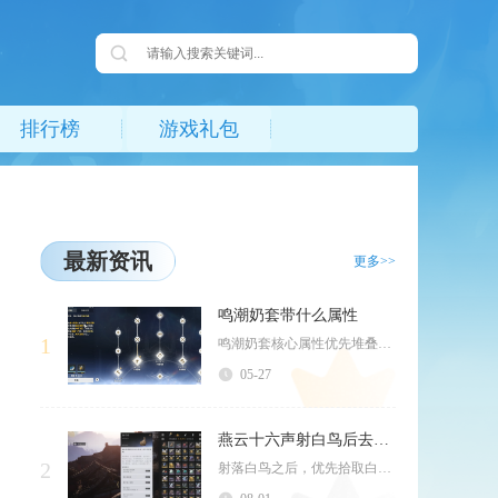
排行榜
游戏礼包
最新资讯
更多>>
鸣潮奶套带什么属性
1
鸣潮奶套核心属性优先堆叠共鸣效率，主词条选治疗加成/防御%、共鸣效率，副词优先级共鸣效率>...
05-27
燕云十六声射白鸟后去做什么
2
射落白鸟之后，优先拾取白鸟掉落的刻字木牌，随后分两条支线推进，一条完成大侠的试炼交付木牌领...