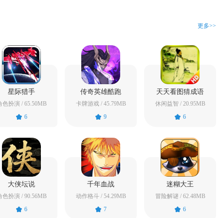
更多>>
星际猎手
传奇英雄酷跑
天天看图猜成语
色扮演 / 65.50MB
卡牌游戏 / 45.79MB
休闲益智 / 20.95MB
6
9
6
大侠坛说
千年血战
迷糊大王
色扮演 / 90.56MB
动作格斗 / 54.29MB
冒险解谜 / 62.48MB
6
7
6