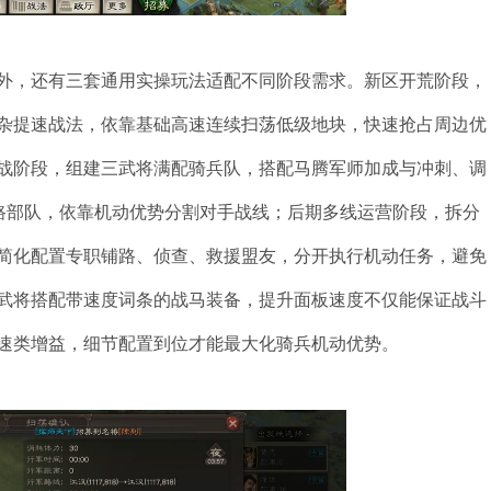
外，还有三套通用实操玩法适配不同阶段需求。新区开荒阶段，
杂提速战法，依靠基础高速连续扫荡低级地块，快速抢占周边优
战阶段，组建三武将满配骑兵队，搭配马腾军师加成与冲刺、调
铺路部队，依靠机动优势分割对手战线；后期多线运营阶段，拆分
简化配置专职铺路、侦查、救援盟友，分开执行机动任务，避免
武将搭配带速度词条的战马装备，提升面板速度不仅能保证战斗
速类增益，细节配置到位才能最大化骑兵机动优势。