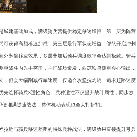
是城建基础加成，满级骑兵营提供稳定移速增幅；第二层为阵营
兵可获得高额移速加成；第三层是行军状态增益，部队开启冲刺
额外翻倍移速效果，多层叠加后骑兵调度效率会达到极致。骑兵
侧重战斗内先手突击，主打战场爆发，西凉铁骑侧重会心输出，
支，但会大幅削减行军速度，仅适合攻坚抗灼烧，追求赶路速度
优先选择骑兵S适性角色，兵种适性不仅提升战斗属性，同步放
即便堆满提速战法，整体机动表现也会大打折扣。
幅拉近与骑兵移速差距的特殊兵种战法，满级效果直接提升弓兵