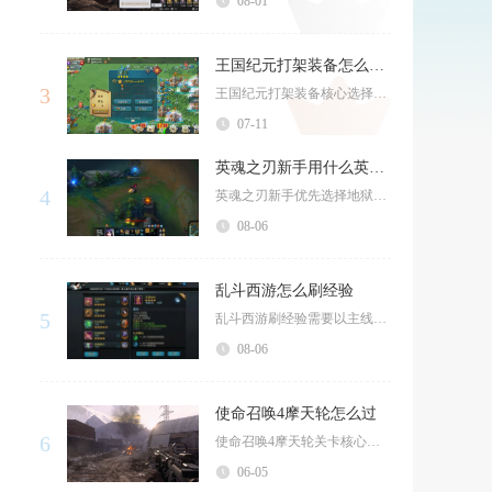
08-01
王国纪元打架装备怎么选2025
3
王国纪元打架装备核心选择逻辑分三类，单兵种集结进攻选对应单兵决战套装，守城防御走军团均衡散...
07-11
英魂之刃新手用什么英雄好
4
英魂之刃新手优先选择地狱火、冰雪女王、金乌这三名英雄，分别对应坦克、法师、射手三大主流位置...
08-06
乱斗西游怎么刷经验
5
乱斗西游刷经验需要以主线推图为核心，搭配日常固定玩法、专属经验副本、限时特色活动以及体力精...
08-06
使命召唤4摩天轮怎么过
6
使命召唤4摩天轮关卡核心是依托地形与道具布置，坚守至救援直升机抵达，全程优先保障麦克米兰安...
06-05