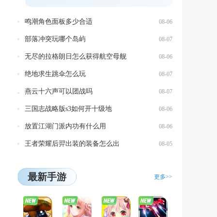
获...
鸣潮角色面板多少合适
08-06
部落冲突玩哪个岛屿
08-07
无尽的拉格朗日怎么获得航空母舰
08-06
绝地求生跳伞怎么玩
08-07
燕云十六声可以团战吗
08-07
三国志战略版s3如何开十级地
08-06
放置江湖门派内功有什么用
08-06
王者荣耀后羿出装的装备怎么出
08-05
最新手游
更多>>