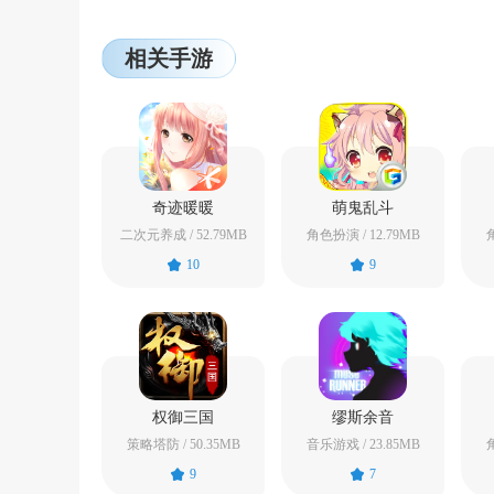
相关手游
奇迹暖暖
萌鬼乱斗
二次元养成 / 52.79MB
角色扮演 / 12.79MB
角
10
9
权御三国
缪斯余音
策略塔防 / 50.35MB
音乐游戏 / 23.85MB
角
9
7