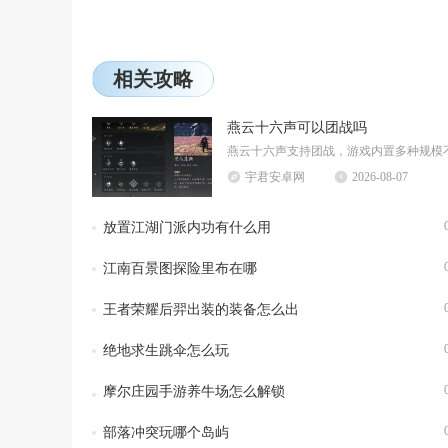
相关攻略
燕云十六声可以团战吗
宇君安卓网
2026-08-07
放置江湖门派内功有什么用
江南百景图探险里布在哪
王者荣耀后羿出装的装备怎么出
绝地求生跳伞怎么玩
摩尔庄园手游养牛场怎么解锁
部落冲突玩哪个岛屿