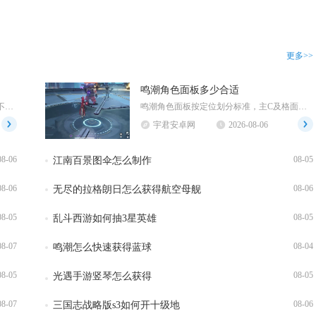
更多>>
鸣潮角色面板多少合适
燕云十六声支持团战，游戏内置多种规模不同的团队对抗玩法，从小规模竞技对局延伸至大规模帮会团...
鸣潮角色面板按定位划分标准，主C及格面板攻击1900至2100、暴击65%至70%、爆伤2...
宇君安卓网
2026-08-06
08-06
08-05
江南百景图伞怎么制作
08-06
08-06
无尽的拉格朗日怎么获得航空母舰
08-05
08-05
乱斗西游如何抽3星英雄
08-07
08-04
鸣潮怎么快速获得蓝球
08-05
08-05
光遇手游竖琴怎么获得
08-07
08-06
三国志战略版s3如何开十级地