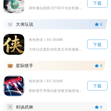
下载
摸鱼修仙指南主打碎片化挂机修仙玩法，适配日常零碎时间游玩。游戏围绕境界突破搭建完整养成体系...
2
大侠坛说
6
角色扮演 / 90.56MB
下载
大侠坛说复刻传统复古武侠修炼逻辑，主打慢节奏自由江湖体验，不用绑定固定主线推进节奏，玩家可...
3
星际猎手
6
角色扮演 / 65.50MB
下载
星际猎手带领玩家穿梭浩瀚星域，化身星际赏金猎人探索宇宙遗迹，迎战各类外星生物与星域BOSS...
4
剑诀武林
8