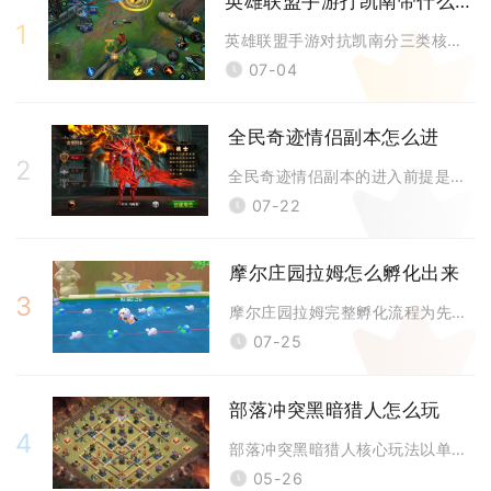
英雄联盟手游打凯南带什么天赋
1
英雄联盟手游对抗凯南分三类核心天赋，近战战士首选不灭之握+骸骨镀层，刺
07-04
全民奇迹情侣副本怎么进
2
全民奇迹情侣副本的进入前提是两名角色完成游戏内结婚绑定且双方等级均达到
07-22
摩尔庄园拉姆怎么孵化出来
3
摩尔庄园拉姆完整孵化流程为先获取拉姆种子，放置小屋花盆完成培育浇灌，等
07-25
部落冲突黑暗猎人怎么玩
4
部落冲突黑暗猎人核心玩法以单点高伤、针对高防御建筑与敌方核心单位为核心
05-26