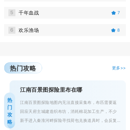
5
千年血战
7
6
欢乐渔场
8
热门攻略
更多>>
江南百景图探险里布在哪
热
江南百景图探险地图内无法直接采集布，布匹需要返
门
回应天府主城建造织布坊，消耗棉花加工生产，不少
攻
新手进入秦淮河畔探险寻找荷包兑换道具时，会反复
略
搜寻地图各个采集点，最终一无所获...