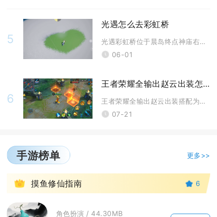
光遇怎么去彩虹桥
5
光遇彩虹桥位于晨岛终点神庙右上方的高空云层凹陷处，需具备5-6翼及以上
06-01
王者荣耀全输出赵云出装怎么搭配
6
王者荣耀全输出赵云出装搭配为贪婪之噬、抵抗之靴、暗影战斧、宗师之力、破
07-21
手游榜单
更多>>
1
摸鱼修仙指南
6
角色扮演 / 44.30MB