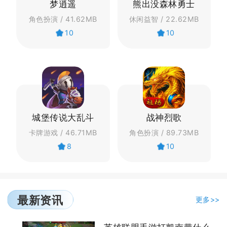
梦逍遥
熊出没森林勇士
角色扮演 / 41.62MB
休闲益智 / 22.62MB
10
10
城堡传说大乱斗
战神烈歌
卡牌游戏 / 46.71MB
角色扮演 / 89.73MB
8
10
最新资讯
更多>>