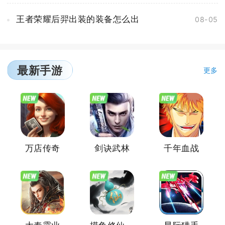
王者荣耀后羿出装的装备怎么出
08-05
最新手游
更多
万店传奇
剑诀武林
千年血战