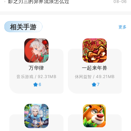
影之刃三的异界流浪怎么过
08-06
相关手游
更多
万华律
一起来年兽
音乐游戏 / 92.31MB
休闲益智 / 49.21MB
6
7