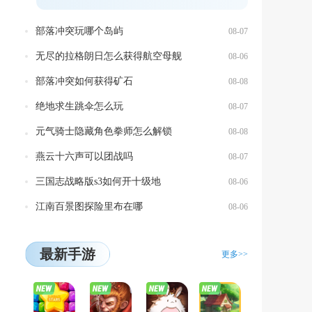
部落冲突玩哪个岛屿
08-07
无尽的拉格朗日怎么获得航空母舰
08-06
部落冲突如何获得矿石
08-08
绝地求生跳伞怎么玩
08-07
元气骑士隐藏角色拳师怎么解锁
08-08
燕云十六声可以团战吗
08-07
三国志战略版s3如何开十级地
08-06
江南百景图探险里布在哪
08-06
最新手游
更多>>