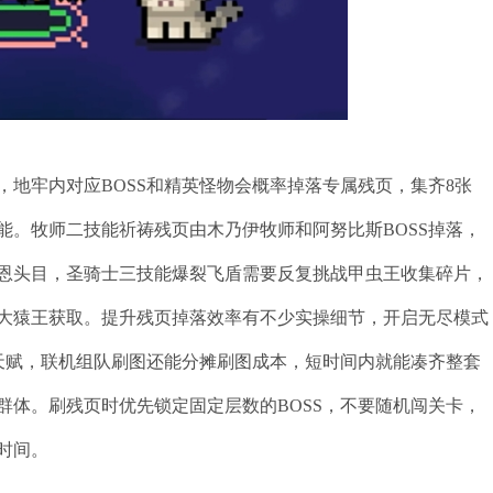
地牢内对应BOSS和精英怪物会概率掉落专属残页，集齐8张
能。牧师二技能祈祷残页由木乃伊牧师和阿努比斯BOSS掉落，
恩头目，圣骑士三技能爆裂飞盾需要反复挑战甲虫王收集碎片，
大猿王获取。提升残页掉落效率有不少实操细节，开启无尽模式
的天赋，联机组队刷图还能分摊刷图成本，短时间内就能凑齐整套
群体。刷残页时优先锁定固定层数的BOSS，不要随机闯关卡，
时间。