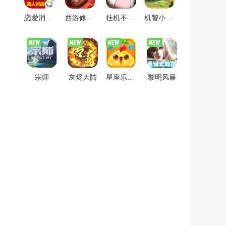
恋爱消星星
西游修仙传
挂机不能停
机智小精灵
宗师
灰烬大陆
星座乐消消
黎明风暴