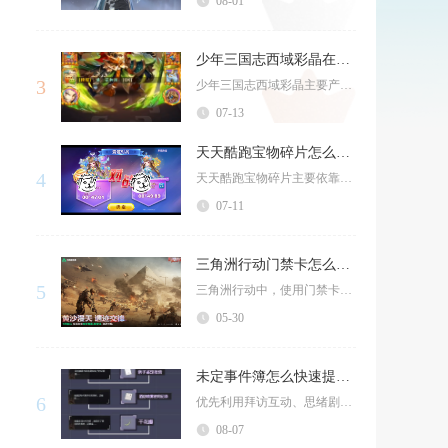
08-01
少年三国志西域彩晶在哪里获得
3
少年三国志西域彩晶主要产出在西域争霸玩法的秘境探索、据点征伐与西域商店兑换中，同时完成赛季...
07-13
天天酷跑宝物碎片怎么获得的
4
天天酷跑宝物碎片主要依靠神秘宝物探宝、闯关玩法兑换、各类限时活动、积分抽奖与商店兑换五大渠...
07-11
三角洲行动门禁卡怎么开门
5
三角洲行动中，使用门禁卡开门需先持有对应门禁卡，靠近目标门禁门后触发交互面板，完成刷卡验证...
05-30
未定事件簿怎么快速提升好感
6
优先利用拜访互动、思绪剧情、专属支线三条核心渠道，合理分配每日好感额度，搭配角色偏好馈赠，...
08-07