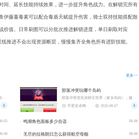
时间、延长技能持续效果，进一步提升角色战力。在解锁完所有
鲁伊藤蔓毒素可以配合毒盾天赋提升伤害，骑士双持技能搭配散
战价值。日常刷图可以分批次推进解锁进度，单日刷取对应
，双线推进不会出现资源断层，慢慢集齐全角色所有进阶技能。
更多>>
部落冲突玩哪个岛屿
江南百景图探险地图内无法直接采集布，布匹需要返回应天府主城建造织布坊，消耗棉花加工生产，不...
部落冲突优先深耕主世界（家乡岛屿），建筑大师基地作为阶段性目标适度投入，部落都城利用活动周...
宇君安卓网
2026-08-07
08-05
08-06
鸣潮角色面板多少合适
08-08
08-06
无尽的拉格朗日怎么获得航空母舰