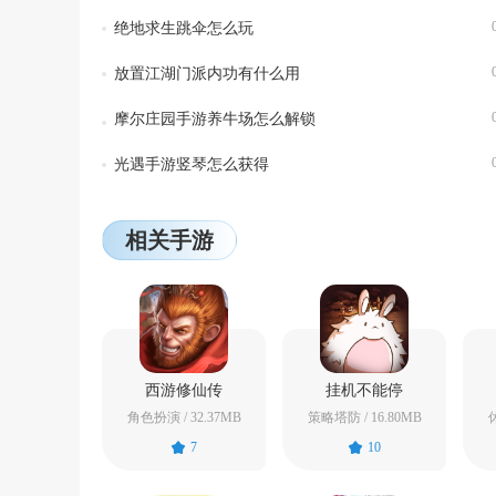
绝地求生跳伞怎么玩
放置江湖门派内功有什么用
摩尔庄园手游养牛场怎么解锁
光遇手游竖琴怎么获得
相关手游
西游修仙传
挂机不能停
角色扮演 / 32.37MB
策略塔防 / 16.80MB
休
7
10