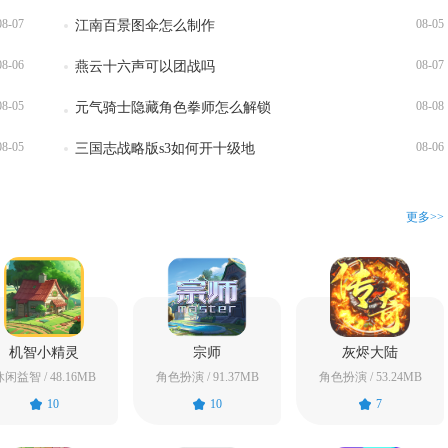
08-07
08-05
江南百景图伞怎么制作
08-06
08-07
燕云十六声可以团战吗
08-05
08-08
元气骑士隐藏角色拳师怎么解锁
08-05
08-06
三国志战略版s3如何开十级地
更多>>
机智小精灵
宗师
灰烬大陆
闲益智 / 48.16MB
角色扮演 / 91.37MB
角色扮演 / 53.24MB
10
10
7