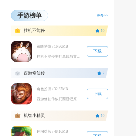
手游榜单
更多>>
1
挂机不能停
10
策略塔防 / 16.80MB
下载
挂机不能停主打离线放置刷宝与角色长线养成，融合奇幻冒险闯关玩法，适配碎片化休闲游玩。玩家可...
2
西游修仙传
7
角色扮演 / 32.37MB
下载
西游修仙传依托西游记原著剧情搭建完整修仙世界，玩家化身散仙踏上西行之路，融合挂机放置、神将...
3
机智小精灵
10
休闲益智 / 48.16MB