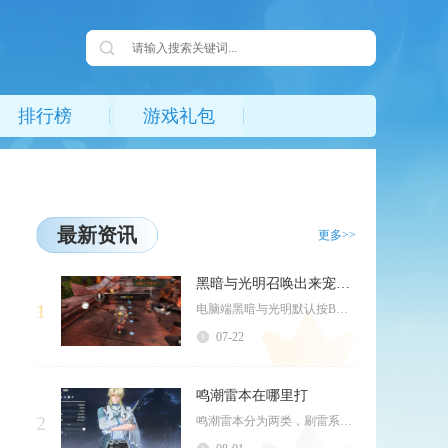
排行榜
游戏礼包
最新资讯
更多>>
黑暗与光明召唤出来宠物按哪个
1
电脑端黑暗与光明默认按B键召唤已驯服宠物，手游端直接点击界面右侧宠物头像即可完成召唤操作，...
07-22
鸣潮雷本在哪里打
2
鸣潮雷本分为两类，刷雷系突破素材的BOSS副本塑雷之麟位于祈池村西侧山崖洞窟，刷雷系声骸的...