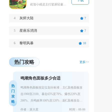
下载
机智小精灵主打竖屏轻量拼图解谜玩法，安装包体积不大，适合碎片化时间打开游玩。整体偏向休闲向...
4
灰烬大陆
7
5
星座乐消消
7
6
黎明风暴
10
热门攻略
更多>>
鸣潮角色面板多少合适
热
鸣潮角色面板按定位划分标准，主C及格面板攻
门
击1900至2100、暴击65%至70%、爆伤220%至
攻
260%、共鸣效率100%至120%；副C及格攻击
略
1800至2000、暴...
作者：派大星
时间：08-06