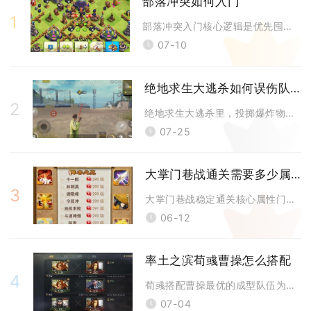
部落冲突如何入门
1
部落冲突入门核心逻辑是优先囤积宝石解锁全部建筑工人，遵循资源产出、进攻
07-10
绝地求生大逃杀如何误伤队友
2
绝地求生大逃杀里，投掷爆炸物、近战道具、载具连锁伤害、油桶引爆、燃烧道
07-25
大掌门巷战通关需要多少属性
3
大掌门巷战稳定通关核心属性门槛：主力弟子攻击≥2.5万、防御≥1.8万
06-12
率土之滨荀彧曹操怎么搭配
4
荀彧搭配曹操最优的成型队伍为魏法刀狗刀，第三武将优先选择司马懿，大营荀
07-04