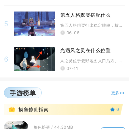
第五人格默契搭配什么
5
第五人格想要打出稳定胜率，核心在于角色技能、天赋搭配与实战走位形成高度
06-06
光遇风之灵在什么位置
6
风之灵位于云野地图入口后方、晨岛与云野交界的云海区域，形态为青色巡游光
07-11
手游榜单
更多>>
1
摸鱼修仙指南
6
角色扮演 / 44.30MB