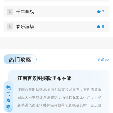
5
千年血战
7
6
欢乐渔场
8
热门攻略
更多>>
江南百景图探险里布在哪
热
江南百景图探险地图内无法直接采集布，布匹需要返
门
回应天府主城建造织布坊，消耗棉花加工生产，不少
攻
新手进入秦淮河畔探险寻找荷包兑换道具时，会反复
略
搜寻地图各个采集点，最终一无所获...