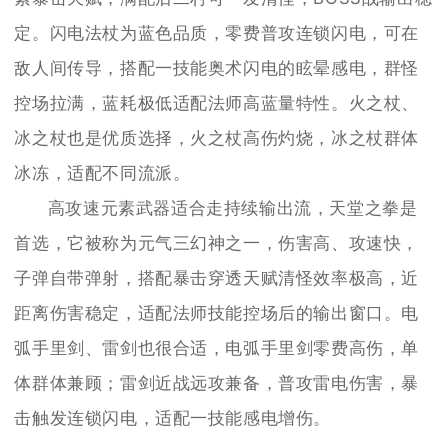
定。闪电法杖为蓝色品质，零费普攻连锁闪电，可在
敌人间传导，搭配一技能奥术闪电的眩晕感电，群怪
控场拉满，蓝耗极低适配法师高蓝量特性。火之杖、
冰之杖也是优质选择，火之杖高伤灼烧，冰之杖群体
冰冻，适配不同流派。
高攻速元素武器适合走持续输出流，天堂之拳是
首选，它被称为元气三幻神之一，伤害高、攻速快，
子弹自带弹射，搭配暴击穿透天赋清怪效率极高，近
距离伤害稳定，适配法师技能控场后的输出窗口。电
弧手里剑、雷剑也很合适，电弧手里剑零费高伤，单
体群体兼顾；雷剑近战远攻兼备，普攻雷电伤害，暴
击触发连锁闪电，适配一技能感电增伤。