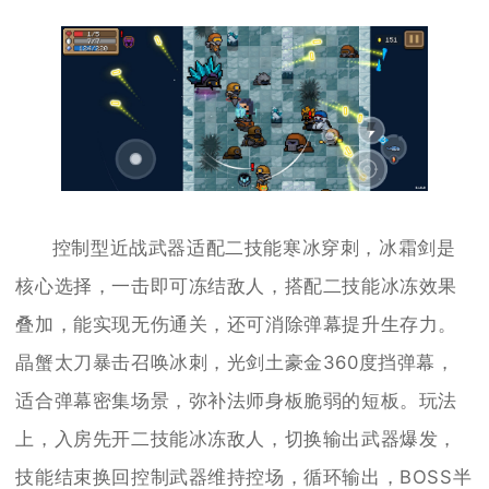
控制型近战武器适配二技能寒冰穿刺，冰霜剑是
核心选择，一击即可冻结敌人，搭配二技能冰冻效果
叠加，能实现无伤通关，还可消除弹幕提升生存力。
晶蟹太刀暴击召唤冰刺，光剑土豪金360度挡弹幕，
适合弹幕密集场景，弥补法师身板脆弱的短板。玩法
上，入房先开二技能冰冻敌人，切换输出武器爆发，
技能结束换回控制武器维持控场，循环输出，BOSS半