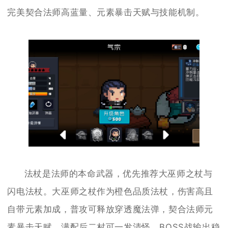
完美契合法师高蓝量、元素暴击天赋与技能机制。
法杖是法师的本命武器，优先推荐大巫师之杖与
闪电法杖。大巫师之杖作为橙色品质法杖，伤害高且
自带元素加成，普攻可释放穿透魔法弹，契合法师元
素暴击天赋，满配后二村可一发清怪，BOSS战输出稳