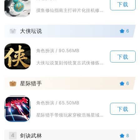
下载
摸鱼修仙指南主打碎片化挂机修仙玩法，适配日常零碎时间游玩。游戏围绕境界突破搭建完整养成体系...
2
大侠坛说
6
角色扮演 / 90.56MB
下载
大侠坛说复刻传统复古武侠修炼逻辑，主打慢节奏自由江湖体验，不用绑定固定主线推进节奏，玩家可...
3
星际猎手
6
角色扮演 / 65.50MB
下载
星际猎手带领玩家穿梭浩瀚星域，化身星际赏金猎人探索宇宙遗迹，迎战各类外星生物与星域BOSS...
4
剑诀武林
8