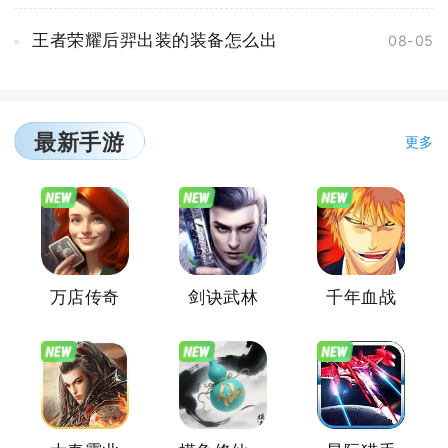
王者荣耀后羿出装的装备怎么出
08-05
最新手游
更多
万店传奇
剑诀武林
千年血战