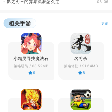
影之刃三的异界流浪怎么过
08-06
相关手游
更多
小精灵寻找魔法石
名将杀
策略塔防 / 63.52MB
策略塔防 / 91.64MB
9
8