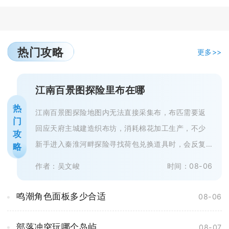
热门攻略
更多>>
江南百景图探险里布在哪
热
江南百景图探险地图内无法直接采集布，布匹需要返
门
回应天府主城建造织布坊，消耗棉花加工生产，不少
攻
新手进入秦淮河畔探险寻找荷包兑换道具时，会反复
略
搜寻地图各个采集点，最终一无所获...
作者：吴文峻
时间：08-06
鸣潮角色面板多少合适
08-06
部落冲突玩哪个岛屿
08-07