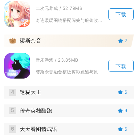
二次元养成 / 52.79MB
下载
奇迹暖暖围绕搭配闯关与服饰收集展开长线养成游玩，玩家化身搭配师，跟随暖暖游历奇迹大陆七大国...
3
缪斯余音
7
音乐游戏 / 23.85MB
下载
缪斯余音融合横版剪影跑酷与原创电音节奏玩法，玩家操控剪影音灵跟随乐曲节拍完成闪避行进，每一...
4
迷糊大王
6
5
传奇英雄酷跑
9
6
天天看图猜成语
6