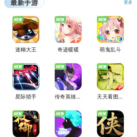
最新手游
更多
迷糊大王
奇迹暖暖
萌鬼乱斗
星际猎手
传奇英雄酷跑
天天看图猜成语