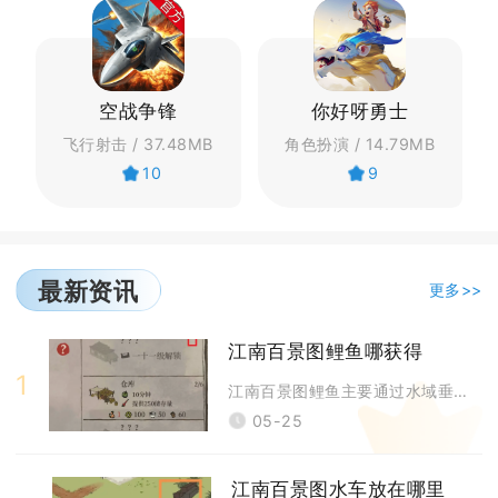
空战争锋
你好呀勇士
飞行射击 / 37.48MB
角色扮演 / 14.79MB
10
9
最新资讯
更多>>
江南百景图鲤鱼哪获得
1
江南百景图鲤鱼主要通过水域垂钓、码头商船兑换、部分限时水域产出获取，不
05-25
江南百景图水车放在哪里