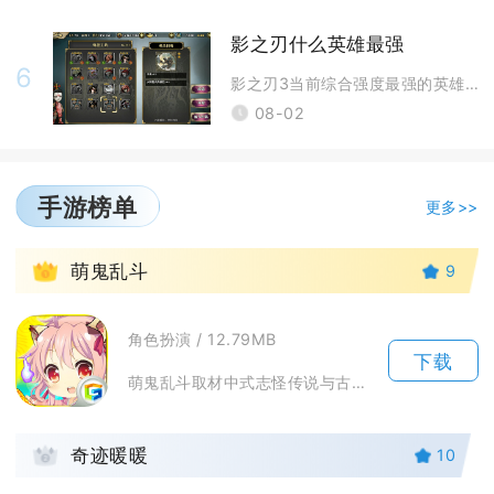
影之刃什么英雄最强
6
影之刃3当前综合强度最强的英雄为绝影，该职业兼顾PVE刷图、BOSS攻
08-02
手游榜单
更多>>
1
萌鬼乱斗
9
角色扮演 / 12.79MB
下载
萌鬼乱斗取材中式志怪传说与古典名著，把黑白无常、狐妖、历史名将全部萌化重塑，主打轻策略回合...
2
奇迹暖暖
10