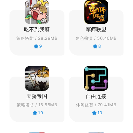
吃不到我呀
军师联盟
策略塔防 / 28.29MB
角色扮演 / 50.40MB
9
8
天骄帝国
自由连接
策略塔防 / 16.88MB
休闲益智 / 79.41MB
10
10