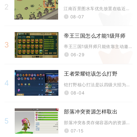
2
江南百景图水车优先放置在临近河道水域、连片农田集中区域，兼顾生产增益与
08-07
帝王三国怎么才能1级拜师
3
帝王三国1级拜师只能依靠主动邀请的方式绕过系统默认等级门槛，常规的界面
06-29
王者荣耀铠该怎么打野
4
铠打野核心打法是以四级大招为强势分界，前期稳定刷野控河道资源过渡发育期
08-04
部落冲突资源怎样取出
5
部落冲突各类存储容器内的资源，通过点击对应建筑的收集按钮一键提取，采集
07-15