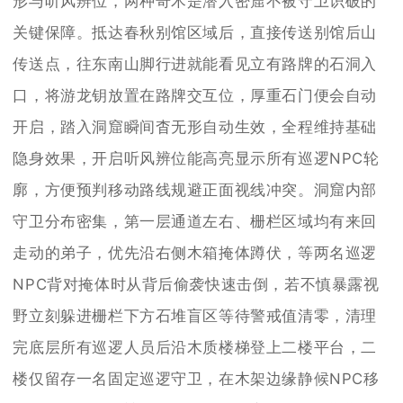
形与听风辨位，两种奇术是潜入密窟不被守卫识破的
关键保障。抵达春秋别馆区域后，直接传送别馆后山
传送点，往东南山脚行进就能看见立有路牌的石洞入
口，将游龙钥放置在路牌交互位，厚重石门便会自动
开启，踏入洞窟瞬间杳无形自动生效，全程维持基础
隐身效果，开启听风辨位能高亮显示所有巡逻NPC轮
廓，方便预判移动路线规避正面视线冲突。洞窟内部
守卫分布密集，第一层通道左右、栅栏区域均有来回
走动的弟子，优先沿右侧木箱掩体蹲伏，等两名巡逻
NPC背对掩体时从背后偷袭快速击倒，若不慎暴露视
野立刻躲进栅栏下方石堆盲区等待警戒值清零，清理
完底层所有巡逻人员后沿木质楼梯登上二楼平台，二
楼仅留存一名固定巡逻守卫，在木架边缘静候NPC移