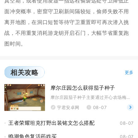
真空期，或者使用凌虚一指远程偷袭远处守卫降低正
面冲突概率，密窟守卫刷新间隔较短，偷师失败不用
离开地图，在洞口短暂等待守卫重置即可再次潜入挑
战，不用重复消耗游龙钥开启石门，大幅节省重复跑
图时间。
相关攻略
更多
摩尔庄园怎么获得茄子种子
摩尔庄园茄子种子主要通过开心农场梅森小屋内的种子商
宇君安卓网
08-07
王者荣耀坦克打野出装铭文怎么搭配
08-07
鸣潮角色复活药咋买
08-07