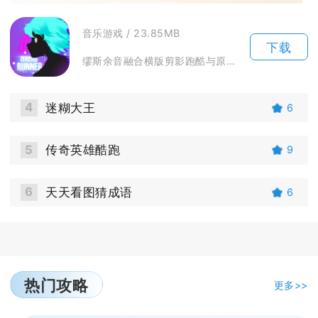
音乐游戏 / 23.85MB
下载
缪斯余音融合横版剪影跑酷与原创电音节奏玩法，玩家操控剪影音灵跟随乐曲节拍完成闪避行进，每一...
4
迷糊大王
6
5
传奇英雄酷跑
9
6
天天看图猜成语
6
热门攻略
更多>>