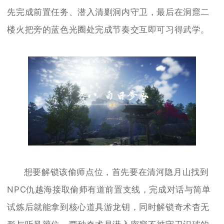
先完成前置任务、潜入清剿洞内守卫，最后在洞窟二
楼火把旁的蓝色光圈处完成节奏交互即可习得武学。
想要解锁该偷师点位，首先要在清河隐月山找到
NPC仇越海接取偷师有道前置支线，完成对话与简单
试炼后就能拿到核心道具游龙钥，同时解锁奇术杳无