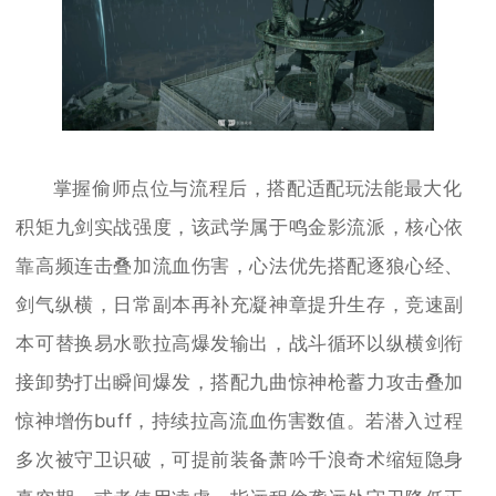
掌握偷师点位与流程后，搭配适配玩法能最大化
积矩九剑实战强度，该武学属于鸣金影流派，核心依
靠高频连击叠加流血伤害，心法优先搭配逐狼心经、
剑气纵横，日常副本再补充凝神章提升生存，竞速副
本可替换易水歌拉高爆发输出，战斗循环以纵横剑衔
接卸势打出瞬间爆发，搭配九曲惊神枪蓄力攻击叠加
惊神增伤buff，持续拉高流血伤害数值。若潜入过程
多次被守卫识破，可提前装备萧吟千浪奇术缩短隐身