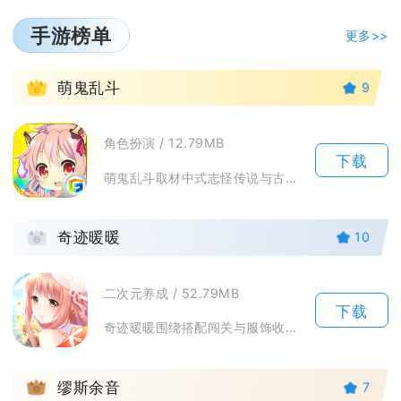
手游榜单
更多>>
1
萌鬼乱斗
9
角色扮演 / 12.79MB
下载
萌鬼乱斗取材中式志怪传说与古典名著，把黑白无常、狐妖、历史名将全部萌化重塑，主打轻策略回合...
2
奇迹暖暖
10
二次元养成 / 52.79MB
下载
奇迹暖暖围绕搭配闯关与服饰收集展开长线养成游玩，玩家化身搭配师，跟随暖暖游历奇迹大陆七大国...
3
缪斯余音
7