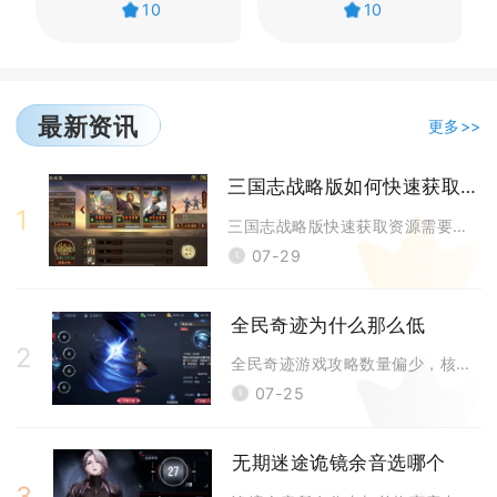
10
10
最新资讯
更多>>
三国志战略版如何快速获取资源
1
三国志战略版快速获取资源需要同步优化领地基建、屯田循环、同盟玩法与野怪
07-29
全民奇迹为什么那么低
2
全民奇迹游戏攻略数量偏少，核心成因是重度氪金导向、养成体系动态浮动、核
07-25
无期迷途诡镜余音选哪个
3