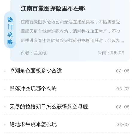
江南百景图探险里布在哪
热
江南百景图探险地图内无法直接采集布，布匹需要返
门
回应天府主城建造织布坊，消耗棉花加工生产，不少
攻
新手进入秦淮河畔探险寻找荷包兑换道具时，会反复
略
搜寻地图各个采集点，最终一无所获...
作者：吴文峻
时间：08-06
鸣潮角色面板多少合适
08-06
部落冲突玩哪个岛屿
08-07
无尽的拉格朗日怎么获得航空母舰
08-06
绝地求生跳伞怎么玩
08-07