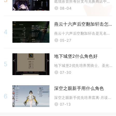
诡境余音所有分支与兑换商店中，优先级最高的选择为狂级烙印先行者，其次是
08-04
燕云十六声后空翻加轩击怎么做
4
燕云十六声后空翻加轩击是无名剑法的核心连招，操作关键在于特殊技后空翻的
05-27
地下城堡2什么角色好
5
地下城堡2优先培养黑骑士、圣光贤者、岩浆法师、夜莺、龙猎五大核心角色，
07-30
深空之眼新手用什么角色
6
深空之眼新手优先培养震离·月读、潮音·波塞冬、真红·丰前坊天狗，抽到哈
07-13