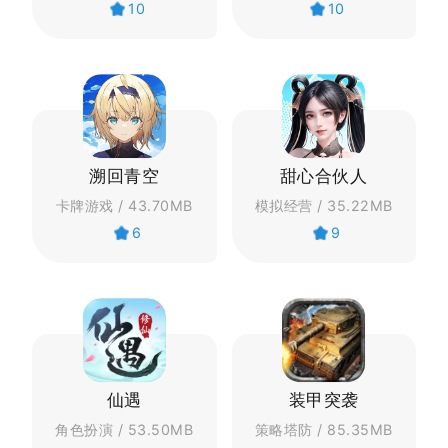
10
10
溯回青空
甜心合伙人
卡牌游戏 / 43.70MB
模拟经营 / 35.22MB
6
9
仙遇
装甲突袭
角色扮演 / 53.50MB
策略塔防 / 85.35MB