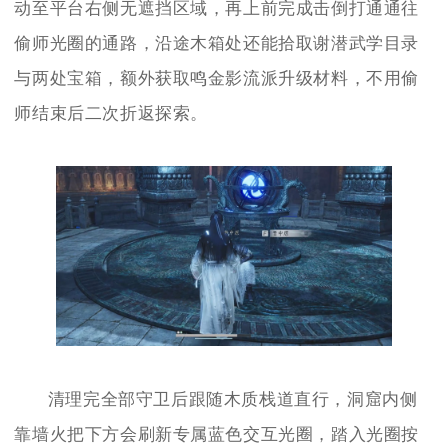
动至平台右侧无遮挡区域，再上前完成击倒打通通往
偷师光圈的通路，沿途木箱处还能拾取谢潜武学目录
与两处宝箱，额外获取鸣金影流派升级材料，不用偷
师结束后二次折返探索。
清理完全部守卫后跟随木质栈道直行，洞窟内侧
靠墙火把下方会刷新专属蓝色交互光圈，踏入光圈按