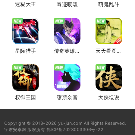
迷糊大王
奇迹暖暖
萌鬼乱斗
星际猎手
传奇英雄酷跑
天天看图猜成语
权御三国
缪斯余音
大侠坛说
Copyright © 2018-2026 yu-jun.com All Rights Reserved.
宇君安卓网 版权所有
鄂ICP备2023003306号-22