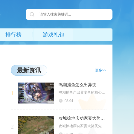
排行榜
游戏礼包
最新资讯
更多>>
鸣潮捕鱼怎么出异变
1
鸣潮捕鱼产出异变鱼的核心逻辑为集齐海域环境、角色技能、船体装备、捕捞操作四类增伤概率条件叠...
08-04
攻城掠地庆功家宴大奖领什么好
2
攻城掠地庆功家宴大奖优先选择陨铁、锦囊搭配招商令是最优方案，不同养成阶段微调道具兑换顺序，...