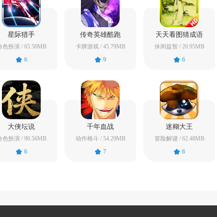
星际猎手
传奇英雄酷跑
天天看图猜成语
色扮演 / 65.50MB
卡牌游戏 / 45.79MB
休闲益智 / 20.95MB
6
9
6
大侠坛说
千年血战
迷糊大王
色扮演 / 90.56MB
动作格斗 / 54.29MB
冒险解谜 / 62.48MB
6
7
6