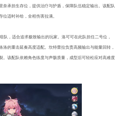
里奈承担生存位，提供治疗与护盾，保障队伍稳定输出。该配队
存位适时补给，全程伤害拉满。
三暗队，适合追求极致输出的玩家。洛可可在此队担任二号位，
洛洛的重击延奏高度适配。坎特蕾拉负责高频输出与能量回转，
裂。该配队依赖角色练度与声骸质量，成型后可轻松应对高难度