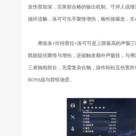
攻伤害加深，完美契合椿的输出机制。守岸人或维
循环流畅，洛可可先手聚怪增伤，椿衔接爆发，生
弗洛洛+坎特蕾拉+洛可可是上限最高的声骸
既能提供聚怪与增伤，还能触发额外声骸技，与弗
三者轴相契合，无需复杂合轴，操作轻松且伤害炸
BOSS战与群怪场景。