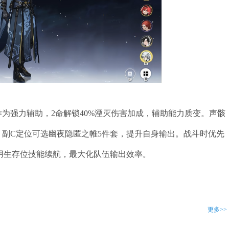
为强力辅助，2命解锁40%湮灭伤害加成，辅助能力质变。声骸
；副C定位可选幽夜隐匿之帷5件套，提升自身输出。战斗时优先
用生存位技能续航，最大化队伍输出效率。
更多>>