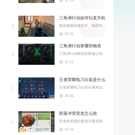
07-29
三角洲行动如何玩直升机
3
熟练掌握按键操控、地形机动、武器搭配与团队协同，就能稳定驾驭直升机完成侦察、对地打击与人员...
07-31
三角洲行动拿哪些物资
4
三角洲行动物资拾取核心结论为：作战刚需物资优先保障续航生存，收益类物资按照单格价值排序拾取...
07-11
王者荣耀电刀出装是什么
5
王者荣耀电刀出装分通用法球流、暴击流两套核心搭配，适配马可波罗、狄仁杰、后羿、暗信、刘备等...
07-04
部落冲突雷龙怎么抢
6
雷龙抢资源的最优方案是锁定水晶至大师杯段，选用7至8条雷龙搭配气球组成空军部队，依靠一字划...
07-24