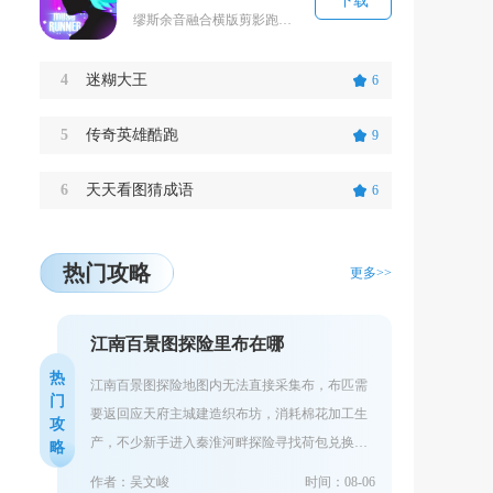
下载
缪斯余音融合横版剪影跑酷与原创电音节奏玩法，玩家操控剪影音灵跟随乐曲节拍完成闪避行进，每一...
4
迷糊大王
6
5
传奇英雄酷跑
9
6
天天看图猜成语
6
热门攻略
更多>>
江南百景图探险里布在哪
热
江南百景图探险地图内无法直接采集布，布匹需
门
要返回应天府主城建造织布坊，消耗棉花加工生
攻
产，不少新手进入秦淮河畔探险寻找荷包兑换道
略
具时，会反复搜寻地图各个采集点，最终一无所
作者：吴文峻
时间：08-06