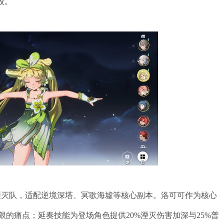
段。
度湮灭队，适配逆境深塔、冥歌海墟等核心副本。洛可可作为核心
的痛点；延奏技能为登场角色提供20%湮灭伤害加深与25%普