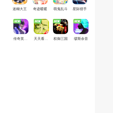
迷糊大王
奇迹暖暖
萌鬼乱斗
星际猎手
传奇英雄酷跑
天天看图猜成语
权御三国
缪斯余音