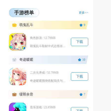
手游榜单
更多>>
1
萌鬼乱斗
9
角色扮演 / 12.79MB
下载
萌鬼乱斗取材中式志怪传说与古典名著，把黑白无常、狐妖、历史名将全部萌化重塑，主打轻策略回合...
2
奇迹暖暖
10
二次元养成 / 52.79MB
下载
奇迹暖暖围绕搭配闯关与服饰收集展开长线养成游玩，玩家化身搭配师，跟随暖暖游历奇迹大陆七大国...
3
缪斯余音
7
音乐游戏 / 23.85MB