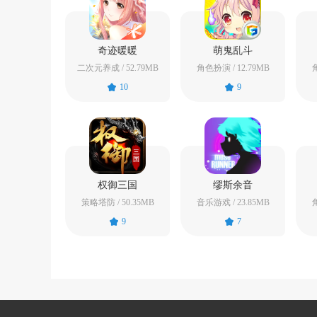
奇迹暖暖
萌鬼乱斗
二次元养成 / 52.79MB
角色扮演 / 12.79MB
角
10
9
权御三国
缪斯余音
策略塔防 / 50.35MB
音乐游戏 / 23.85MB
角
9
7