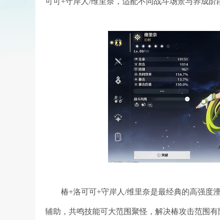
可可+守岸人/维里奈，适配不同战斗场景与养成阶
椿+洛可可+守岸人/维里奈是最经典的高强
辅助，共鸣技能可大范围聚怪，解决椿攻击范围有限