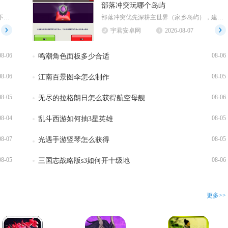
部落冲突玩哪个岛屿
燕云十六声支持团战，游戏内置多种规模不同的团队对抗玩法，从小规模竞技对局延伸至大规模帮会团...
部落冲突优先深耕主世界（家乡岛屿），建筑大师基地作为阶段性目标适度投入，部落都城利用活动周...
宇君安卓网
2026-08-07
08-06
08-06
鸣潮角色面板多少合适
08-06
08-05
江南百景图伞怎么制作
08-05
08-06
无尽的拉格朗日怎么获得航空母舰
08-04
08-05
乱斗西游如何抽3星英雄
08-07
08-05
光遇手游竖琴怎么获得
08-05
08-06
三国志战略版s3如何开十级地
更多>>