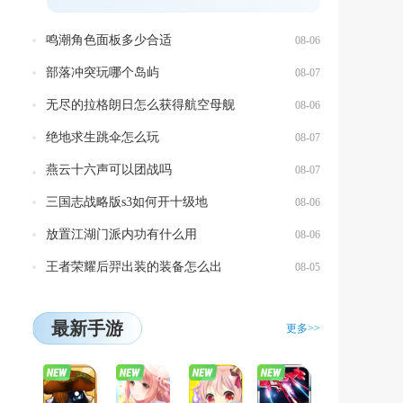
获...
鸣潮角色面板多少合适
08-06
部落冲突玩哪个岛屿
08-07
无尽的拉格朗日怎么获得航空母舰
08-06
绝地求生跳伞怎么玩
08-07
燕云十六声可以团战吗
08-07
三国志战略版s3如何开十级地
08-06
放置江湖门派内功有什么用
08-06
王者荣耀后羿出装的装备怎么出
08-05
最新手游
更多>>