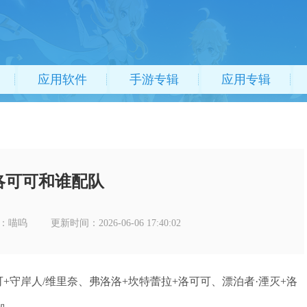
应用软件
手游专辑
应用专辑
洛可可和谁配队
：喵呜
更新时间：2026-06-06 17:40:02
+守岸人/维里奈、弗洛洛+坎特蕾拉+洛可可、漂泊者·湮灭+洛