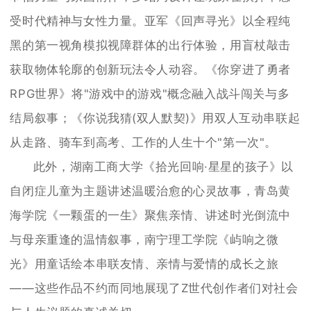
受时代精神与女性力量。亚军《回声寻光》以全程纯
黑的第一视角模拟视障群体的出行体验，用盲杖敲击
获取物体轮廓的创新玩法令人动容。《你穿进了勇者
RPG世界》将"游戏中的游戏"概念融入战斗闯关与多
结局叙事；《你说我猜(双人默契)》用双人互动串联起
从走路、骑车到高考、工作的人生十个"第一次"。
此外，湖南工商大学《拾光回响·星星的孩子》以
自闭症儿童为主题讲述温暖治愈的心灵故事，青岛黄
海学院《一颗蛋的一生》聚焦亲情、讲述时光倒流中
与母亲重逢的温情叙事，南宁理工学院《屿响之微
光》用童话绘本串联友情、亲情与爱情的成长之旅
——这些作品不约而同地展现了Z世代创作者们对社会