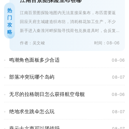
热
江南百景图探险地图内无法直接采集布，布匹需要返
门
回应天府主城建造织布坊，消耗棉花加工生产，不少
攻
新手进入秦淮河畔探险寻找荷包兑换道具时，会反复
略
搜寻地图各个采集点，最终一无所获...
作者：吴文峻
时间：08-06
鸣潮角色面板多少合适
08-06
部落冲突玩哪个岛屿
08-07
无尽的拉格朗日怎么获得航空母舰
08-06
绝地求生跳伞怎么玩
08-07
燕云十六声可以团战吗
08-07