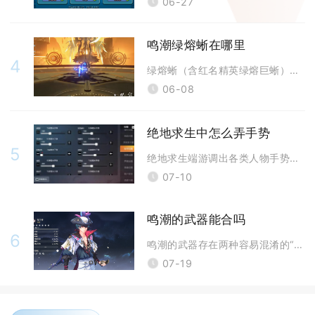
06-27
鸣潮绿熔蜥在哪里
4
绿熔蜥（含红名精英绿熔巨蜥）主要分布在瑝珑区域，普通绿熔蜥散落于今州城
06-08
绝地求生中怎么弄手势
5
绝地求生端游调出各类人物手势动作分为轮盘呼出快捷键、自定义绑定单手势按
07-10
鸣潮的武器能合吗
6
鸣潮的武器存在两种容易混淆的“合成”相关机制，不能将任意两把武器互相融
07-19