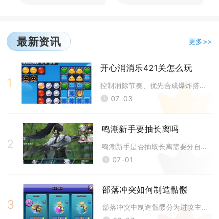
最新资讯
更多>>
开心消消乐421关怎么玩
1
控制消除节奏、优先合成爆炸搭配横向直线特效、重点破解锁链冰层阻隔，在规
07-03
鸣潮新手要抽长离吗
2
鸣潮新手是否抽取长离需要分自身账号配置决定，纯开荒缺核心生存辅助的新手
07-01
部落冲突如何制造骷髅
3
部落冲突中制造骷髅分为进攻主动生成、防御被动生成、都城专属生成三大核心