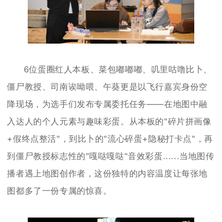
6位蛋圈红人本板、菜包嘟嘟嘟、叽里咕噜比卜、
僵尸教授、司南诶呦喂、午葵更是以飞行嘉宾身份空
降现场，为选手们发布专属委托任务——在地图中融
入达人的个人元素与趣味彩蛋。从本板的"碎片拼画像
+假终点整活"，到比卜的"流心碎蛋+隐秘打卡点"，再
到僵尸教授标志性的"嘎哒嘎哒"音效彩蛋......当地图传
播者遇上地图创作者，这份独特的内容温度让每张地
图都多了一份专属的惊喜。