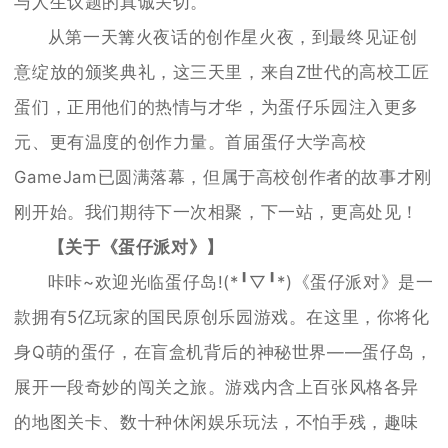
与人生议题的真诚关切。
从第一天篝火夜话的创作星火夜，到最终见证创
意绽放的颁奖典礼，这三天里，来自Z世代的高校工匠
蛋们，正用他们的热情与才华，为蛋仔乐园注入更多
元、更有温度的创作力量。首届蛋仔大学高校
GameJam已圆满落幕，但属于高校创作者的故事才刚
刚开始。我们期待下一次相聚，下一站，更高处见！
【关于《蛋仔派对》】
咔咔~欢迎光临蛋仔岛!(*╹▽╹*)《蛋仔派对》是一
款拥有5亿玩家的国民原创乐园游戏。在这里，你将化
身Q萌的蛋仔，在盲盒机背后的神秘世界——蛋仔岛，
展开一段奇妙的闯关之旅。游戏内含上百张风格各异
的地图关卡、数十种休闲娱乐玩法，不怕手残，趣味