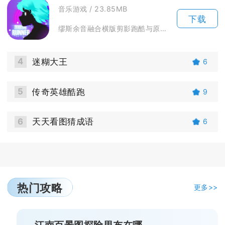
音乐游戏 / 23.85MB
下载
缪斯余音融合横版剪影跑酷与原创电音节奏玩法，玩家操控剪影音灵跟随乐曲节拍完成闪避行进，每一...
4
迷糊大王
6
5
传奇英雄酷跑
9
6
天天看图猜成语
6
热门攻略
更多>>
江南百景图探险里布在哪