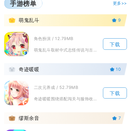
手游榜单
更多>>
1
萌鬼乱斗
9
角色扮演 / 12.79MB
下载
萌鬼乱斗取材中式志怪传说与古典名著，把黑白无常、狐妖、历史名将全部萌化重塑，主打轻策略回合...
2
奇迹暖暖
10
二次元养成 / 52.79MB
下载
奇迹暖暖围绕搭配闯关与服饰收集展开长线养成游玩，玩家化身搭配师，跟随暖暖游历奇迹大陆七大国...
3
缪斯余音
7