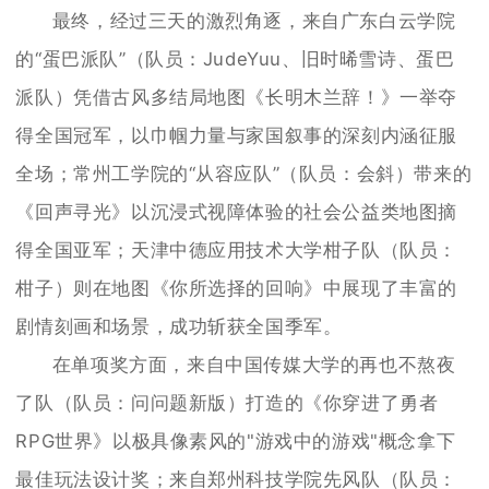
最终，经过三天的激烈角逐，来自广东白云学院
的“蛋巴派队”（队员：JudeYuu、旧时晞雪诗、蛋巴
派队）凭借古风多结局地图《长明木兰辞！》一举夺
得全国冠军，以巾帼力量与家国叙事的深刻内涵征服
全场；常州工学院的“从容应队”（队员：会斜）带来的
《回声寻光》以沉浸式视障体验的社会公益类地图摘
得全国亚军；天津中德应用技术大学柑子队（队员：
柑子）则在地图《你所选择的回响》中展现了丰富的
剧情刻画和场景，成功斩获全国季军。
在单项奖方面，来自中国传媒大学的再也不熬夜
了队（队员：问问题新版）打造的《你穿进了勇者
RPG世界》以极具像素风的"游戏中的游戏"概念拿下
最佳玩法设计奖；来自郑州科技学院先风队（队员：