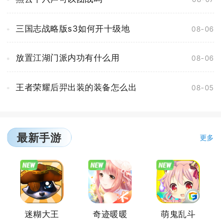
三国志战略版s3如何开十级地
08-06
放置江湖门派内功有什么用
08-06
王者荣耀后羿出装的装备怎么出
08-05
最新手游
更多
迷糊大王
奇迹暖暖
萌鬼乱斗