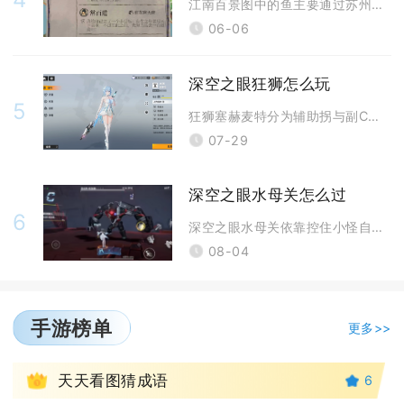
江南百景图中的鱼主要通过苏州探险的虎丘、桃花坞地图以及限时桃花村活动地
06-06
深空之眼狂狮怎么玩
5
狂狮塞赫麦特分为辅助拐与副C输出两套玩法，主流优先走右线辅助路线，搭配
07-29
深空之眼水母关怎么过
6
深空之眼水母关依靠控住小怪自爆节奏、精准破除BOSS护盾、搭配水属性增
08-04
手游榜单
更多>>
1
天天看图猜成语
6