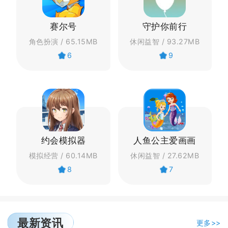
赛尔号
守护你前行
角色扮演 / 65.15MB
休闲益智 / 93.27MB
6
9
约会模拟器
人鱼公主爱画画
模拟经营 / 60.14MB
休闲益智 / 27.62MB
8
7
最新资讯
更多>>