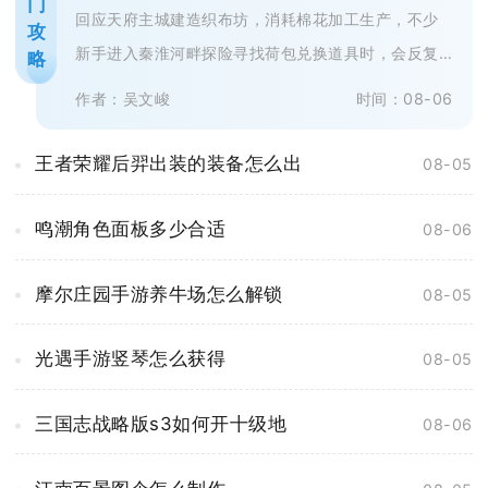
门
回应天府主城建造织布坊，消耗棉花加工生产，不少
攻
新手进入秦淮河畔探险寻找荷包兑换道具时，会反复
略
搜寻地图各个采集点，最终一无所获...
作者：吴文峻
时间：08-06
王者荣耀后羿出装的装备怎么出
08-05
鸣潮角色面板多少合适
08-06
摩尔庄园手游养牛场怎么解锁
08-05
光遇手游竖琴怎么获得
08-05
三国志战略版s3如何开十级地
08-06