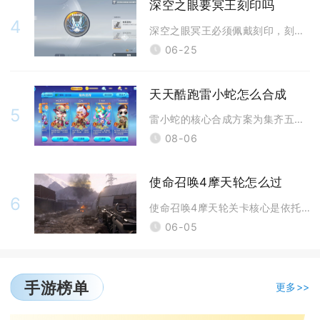
深空之眼要冥王刻印吗
4
深空之眼冥王必须佩戴刻印，刻印是支撑冥府审判变身循环、稳定印记流转、拉
06-25
天天酷跑雷小蛇怎么合成
5
雷小蛇的核心合成方案为集齐五只任意月亮级宠物，消耗188钻石开启太阳宠
08-06
使命召唤4摩天轮怎么过
6
使命召唤4摩天轮关卡核心是依托地形与道具布置，坚守至救援直升机抵达，全
06-05
手游榜单
更多>>