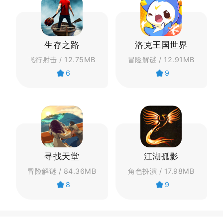
生存之路
洛克王国世界
飞行射击 / 12.75MB
冒险解谜 / 12.91MB
6
9
寻找天堂
江湖孤影
冒险解谜 / 84.36MB
角色扮演 / 17.98MB
8
9