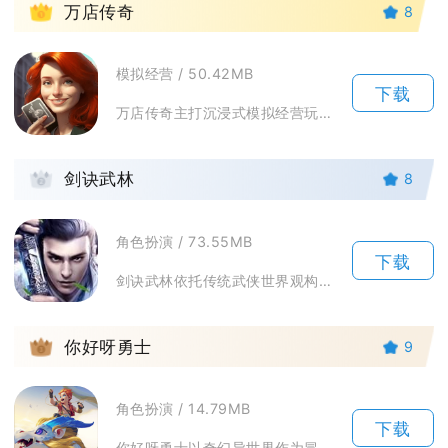
1
万店传奇
8
模拟经营 / 50.42MB
下载
万店传奇主打沉浸式模拟经营玩法，玩家开启从零创业的开店旅程，从一间小型快餐店起步，逐步解锁...
2
剑诀武林
8
角色扮演 / 73.55MB
下载
剑诀武林依托传统武侠世界观构建江湖舞台，玩家扮演初入江湖的侠客，研习各式剑诀武学，闯荡九州...
3
你好呀勇士
9
角色扮演 / 14.79MB
下载
你好呀勇士以奇幻异世界作为冒险舞台，玩家化身勇士穿梭多个风格迥异的场景，挑战各类魔物与首领...