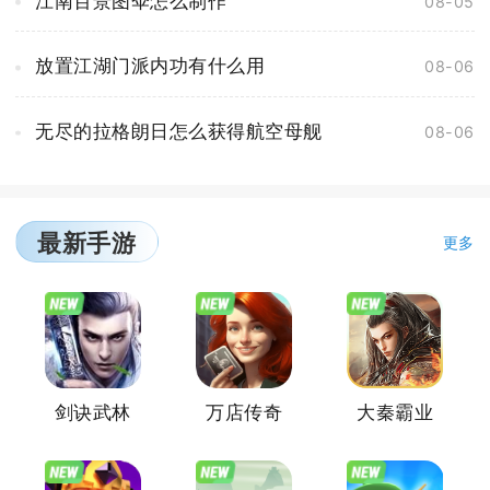
江南百景图伞怎么制作
08-05
放置江湖门派内功有什么用
08-06
无尽的拉格朗日怎么获得航空母舰
08-06
最新手游
更多
剑诀武林
万店传奇
大秦霸业