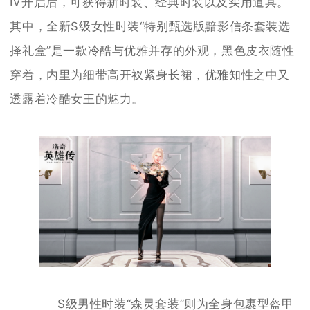
Ⅳ开启后，可获得新时装、经典时装以及实用道具。
其中，全新S级女性时装“特别甄选版黯影信条套装选
择礼盒”是一款冷酷与优雅并存的外观，黑色皮衣随性
穿着，内里为细带高开衩紧身长裙，优雅知性之中又
透露着冷酷女王的魅力。
S级男性时装“森灵套装”则为全身包裹型盔甲