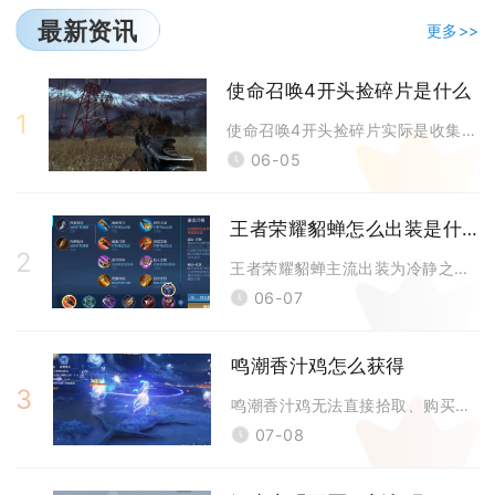
最新资讯
更多>>
使命召唤4开头捡碎片是什么
1
使命召唤4开头捡碎片实际是收集敌方情报笔记本，是序章关卡的核心收集品，
06-05
王者荣耀貂蝉怎么出装是什么
2
王者荣耀貂蝉主流出装为冷静之靴、噬神之书、极寒风暴、时之预言、破茧之衣
06-07
鸣潮香汁鸡怎么获得
3
鸣潮香汁鸡无法直接拾取、购买获取，完整获取流程分为解锁食谱、收集对应食
07-08